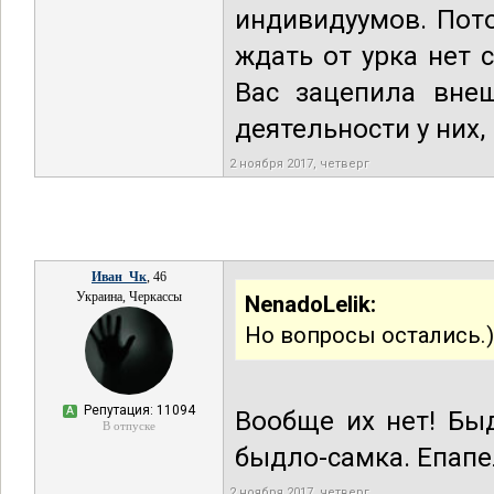
индивидуумов. Пот
ждать от урка нет 
Вас зацепила вне
деятельности у них,
2 ноября 2017, четверг
Иван_Чк
, 46
Украина, Черкассы
NenadoLelik:
Но вопросы остались.)
Репутация: 11094
А
Вообще их нет! Бы
В отпуске
быдло-самка. Епапе
2 ноября 2017, четверг