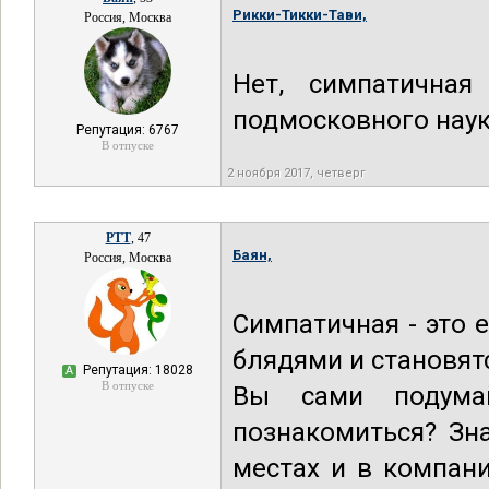
Рикки-Тикки-Тави,
Россия, Москва
Нет, симпатичная
подмосковного наук
Репутация: 6767
В отпуске
2 ноября 2017, четверг
РТТ
, 47
Баян,
Россия, Москва
Симпатичная - это 
блядями и становят
Репутация: 18028
А
В отпуске
Вы сами подума
познакомиться? Зн
местах и в компани