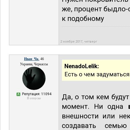
же, процент быдло-
к подобному
2 ноября 2017, четверг
Иван_Чк
, 46
Украина, Черкассы
NenadoLelik:
Есть о чем задуматься
Репутация: 11094
А
Да, о том кем буду
В отпуске
момент. Ни одна
внешности или нек
создавать семь