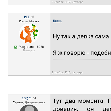
2 ноября 2017, четверг
РТТ
, 47
Баян,
Россия, Москва
Ну так а девка сама
Репутация: 18028
А
В отпуске
Я ж говорю - подобн
2 ноября 2017, четверг
Oleg M
, 43
Тут два момента. 
Украина, Днепропетровск
доверия, он де