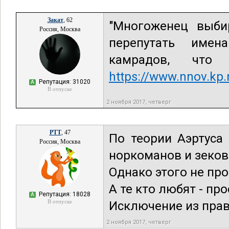
Закат
, 62
"Многоженец выби
Россия, Москва
перепутать имен
камрадов, что
https://www.nnov.kp
Репутация: 31020
А
В отпуске
2 ноября 2017, четверг
РТТ
, 47
По теории Аэртуса
Россия, Москва
норкоманов и зеков
Однако этого не про
А те кто любят - пр
Репутация: 18028
А
В отпуске
Исключение из прав
2 ноября 2017, четверг