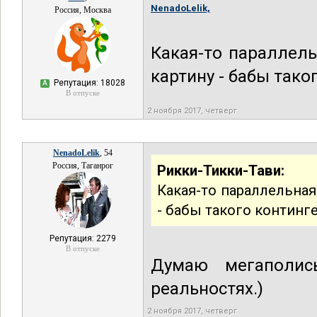
NenadoLelik,
Россия, Москва
Какая-то параллел
картину - бабы тако
Репутация: 18028
А
В отпуске
2 ноября 2017, четверг
NenadoLelik
, 54
Россия, Таганрог
Рикки-Тикки-Тави:
Какая-то параллельна
- бабы такого континге
Репутация: 2279
В отпуске
Думаю мегаполис
реальностях.)
2 ноября 2017, четверг