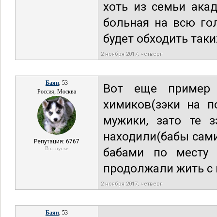
хоть из семьи акад
больная на всю го
будет обходить так
2 ноября 2017, четверг
Баян
, 53
Вот еще пример
Россия, Москва
химиков(зэки на п
мужики, зато те з
находили(бабы сами
Репутация: 6767
В отпуске
бабами по месту ж
продолжали жить с 
2 ноября 2017, четверг
Баян
, 53