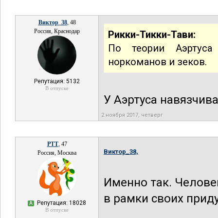
Виктор_38
, 48
Россия, Краснодар
Рикки-Тикки-Тави:
По теории Аэртуса
норкоманов и зеков.
Репутация: 5132
В отпуске
У Аэртуса навязчива
2 ноября 2017, четверг
РТТ
, 47
Виктор_38,
Россия, Москва
Именно так. Челове
в рамки своих прид
Репутация: 18028
А
В отпуске