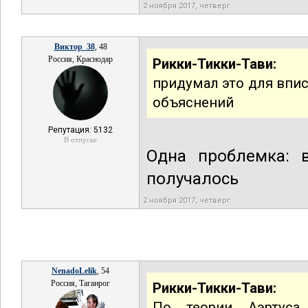
2 ноября 2017, четверг
Виктор_38
, 48
Россия, Краснодар
Рикки-Тикки-Тави:
придумал это для впи
объяснений
Репутация: 5132
В отпуске
Одна проблемка: 
получалось
2 ноября 2017, четверг
NenadoLelik
, 54
Россия, Таганрог
Рикки-Тикки-Тави:
По теории Аэртуса