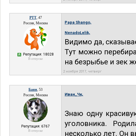
РТТ
, 47
Papa Shango,
Россия, Москва
NenadoLelik,
Видимо да, сказыва
Тут можно перебира
Репутация: 18028
А
В отпуске
на безрыбье и зек ж
2 ноября 2017, четверг
Баян
, 53
Иван_Чк,
Россия, Москва
Знаю одну красиву
уголовника. Роди
Репутация: 6767
В отпуске
несколько лет. Он в