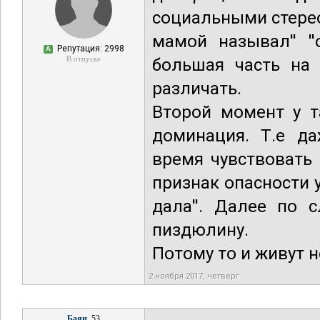
социальными стереот
мамой называл'' '
Репутация: 2998
А
В отпуске
большая часть на 
различать.
Второй момент у т
доминация. Т.е д
время чувствовать
признак опасности у
дала''. Далее по 
пиздюлину.
Потому то и живут 
2 ноября 2017, четверг
Баян
, 53