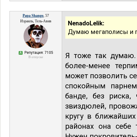
Papa Shango
, 57
Израиль, Тель-Авив
NenadoLelik:
Думаю мегаполисы и п
Репутация: 7105
А
Я тоже так думаю.
В отпуске
более-менее терп
может позволить се
спокойным парнем
банде, без риска,
звиздюлей, провожа
кругу в ближайших
районах она себе 
Нужен покровитель-