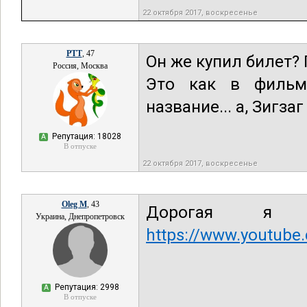
22 октября 2017, воскресенье
РТТ
, 47
Он же купил билет?
Россия, Москва
Это как в фильм
название... а, Зигзаг
Репутация: 18028
А
В отпуске
22 октября 2017, воскресенье
Oleg M
, 43
Дорогая я в
Украина, Днепропетровск
https://www.youtu
Репутация: 2998
А
В отпуске