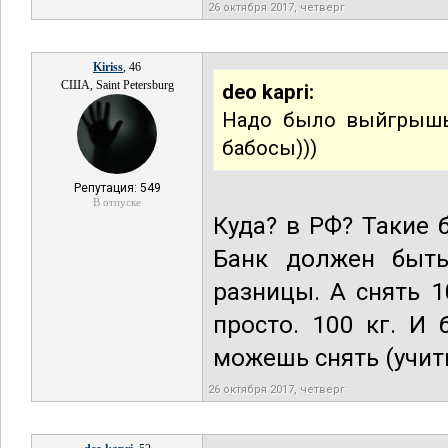
26 октября 2017, четверг
Kiriss
, 46
США, Saint Petersburg
deo kapri:
Надо было выйгрышь 
бабосы)))
Репутация: 549
В отпуске
Куда? в РФ? Такие 
Банк должен быть
разницы. А снять 1
просто. 100 кг. И
можешь снять (учит
26 октября 2017, четверг