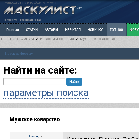
маносфера и место общения мужчин
18+
о проекте
рассказать о нас
Главная
СТАТЬИ
АВТОРЫ
НЕ ЧИТАЛ
НОВИЧКУ
ТОП-100
ФОР
Главная
ФОРУМ
Новости и события
Мужское коварство
Ветка: Расстаюсь или Развожусь. САНЧАС
Ветка: Наболевшее. Выскажись!
Р
Поиск по форуму
РАЗДЕЛ: Разное
УЧЕБНИК
ТРИЛОГИЯ
ВИТРИНА
КОПИЛКА
ОТНОШ
Найти на сайте:
параметры поиска
Мужское коварство
Баян
, 53