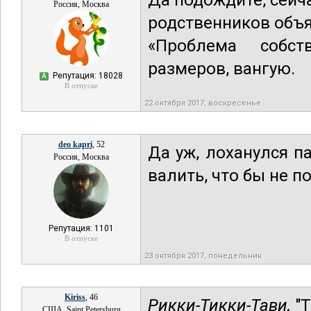
Да подождите, сейч
Россия, Москва
родственников объя
«Проблема собст
размеров, вангую.
Репутация: 18028
А
В отпуске
22 октября 2017, воскресенье
deo kapri
, 52
Да уж, лоханулся п
Россия, Москва
валить, что бы не п
Репутация: 1101
В отпуске
23 октября 2017, понедельник
Kiriss
, 46
Рикки-Тикки-Тави,
"Т
США, Saint Petersburg