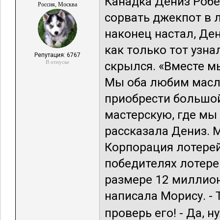
Канадка Дениз Робе
Россия, Москва
сорвать джекпот в 
наконец настал, Дени
как только тот узна
Репутация: 6767
В отпуске
скрылся. «Вместе м
Мы оба любим маслк
приобрести большой
мастерскую, где мы
рассказала Дениз. 
Корпорация лотерей
победителях лотере
размере 12 миллион
написала Морису. - Т
проверь его! - Да, ну