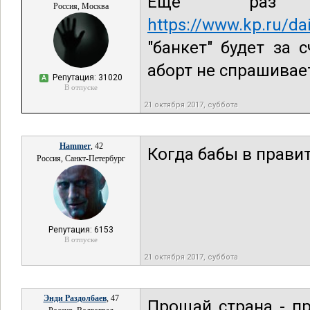
Ещё раз о
Россия, Москва
https://www.kp.ru/d
"банкет" будет за
аборт не спрашивае
Репутация: 31020
А
В отпуске
21 октября 2017, суббота
Hammer
, 42
Когда бабы в правит
Россия, Санкт-Петербург
Репутация: 6153
В отпуске
21 октября 2017, суббота
Энди Раздолбаев
, 47
Прощай страна - п