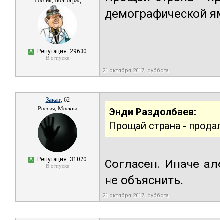
Россия, Волгоград
демографической я
Репутация: 29630
А
В отпуске
21 октября 2017, суббота
Закат
, 62
Россия, Москва
Энди Раздолбаев:
Прощай страна - прода
Репутация: 31020
А
Согласен. Иначе ал
В отпуске
не объяснить.
21 октября 2017, суббота