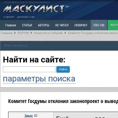
маносфера и место общения мужчин
18+
о проекте
рассказать о нас
Главная
СТАТЬИ
АВТОРЫ
НЕ ЧИТАЛ
НОВИЧКУ
ТОП-100
ФОР
Главная
ФОРУМ
Новости и события
Комитет Госдумы отклонил закон
Ветка: Расстаюсь или Развожусь. САНЧАС
Ветка: Наболевшее. Выскажись!
Р
Поиск по форуму
РАЗДЕЛ: Разное
УЧЕБНИК
ТРИЛОГИЯ
ВИТРИНА
КОПИЛКА
ОТНОШ
Найти на сайте:
параметры поиска
Комитет Госдумы отклонил законопроект о вывод
Закат
, 62