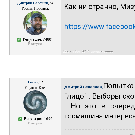
Дмитрий Селезнев
, 54
Как ни странно, Ми
Россия, Подольск
https://www.faceboo
Репутация: 74801
А
В отпуске
22 октября 2017, воскресенье
Lemm
, 52
Попытка 
Дмитрий Селезнев,
Украина, Киев
"лицо" . Выборы ско
. Но это в очеред
госмашина интересы
Репутация: 1606
А
В отпуске