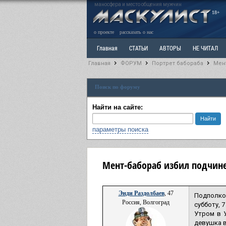
маносфера и место общения мужчин
18+
о проекте
рассказать о нас
Главная
СТАТЬИ
АВТОРЫ
НЕ ЧИТАЛ
Главная
ФОРУМ
Портрет бабораба
Мен
Ветка: Расстаюсь или Развожусь. САНЧАС
Вет
Поиск по форуму
РАЗДЕЛ: Разное
УЧЕБНИК
ТРИЛОГИЯ
В
Найти на сайте:
параметры поиска
Мент-бабораб избил подчине
Энди Раздолбаев
, 47
Подполко
Россия, Волгоград
субботу, 
Утром в 
девушка в