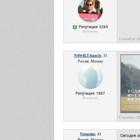
Репутация: 6265
А
В отпуске
7 октября 20
N4W4LT-hunt3r
, 33
Россия, Москва
Репутация: 1857
В отпуске
7 октября 20
Nonpoint
, 43
Сегодня х
Россия, Москва