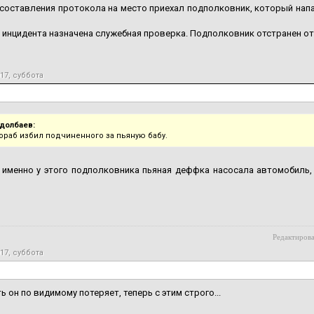
составления протокола на место приехал подполковник, который напал
 инцидента назначена служебная проверка. Подполковник отстранен от
17, суббота
долбаев:
ораб избил подчиненного за пьяную бабу.
 именно у этого подполковника пьяная деффка насосала автомобиль,
Редактирова
17, суббота
 он по видимому потеряет, теперь с этим строго...