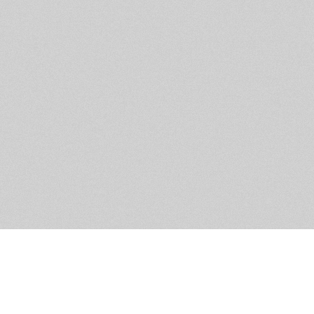
Помощь и контакты
Дружественны
Пользовательское соглашение
Мужское Движ
Емайл - info@masculist.ru