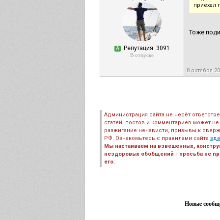
приехал 
Тоже поди
Репутация: 3091
А
В отпуске
8 октября 2
Администрация сайта не несёт ответств
статей, постов и комментариев может не
разжигание ненависти, призывы к сверж
РФ. Ознакомьтесь с правилами сайта
зд
Мы настаиваем на взвешенных, констру
нездоровых обобщений - просьба не пре
его.
Новые сообще