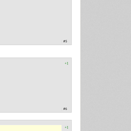
|
#5
+1
|
#6
+1