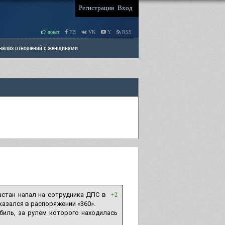
Регистрация
Вход
донат
FB
VK
Y
RSS
Анализ отношений с женщинами
 права мужчин
РАЗДЕЛ: Отцы и Дети
стан напал на сотрудника ДПС в
+2
оказался в распоряжении «360».
иль, за рулем которого находилась