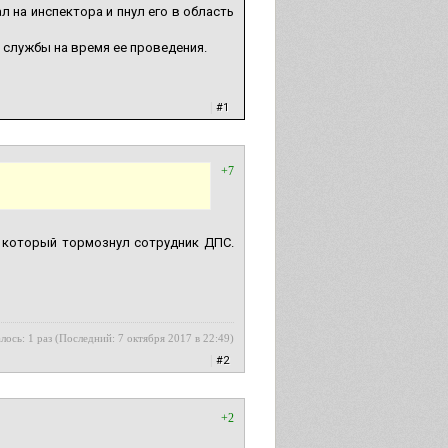
 на инспектора и пнул его в область
 службы на время ее проведения.
|
#1
+7
 который тормознул сотрудник ДПС.
лось: 1 раз (Последний: 7 октября 2017 в 22:49)
|
#2
+2