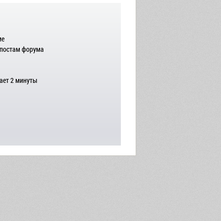
ме
 постам форума
ает 2 минуты