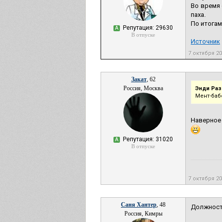
Во время 
паха.
По итогам
Репутация: 29630
А
В отпуске
Источник
7 октября 20
Закат
, 62
Россия, Москва
Энди Раз
Мент-баб
Наверное
Репутация: 31020
А
В отпуске
7 октября 20
Саня Хантер
, 48
Должность
Россия, Кимры