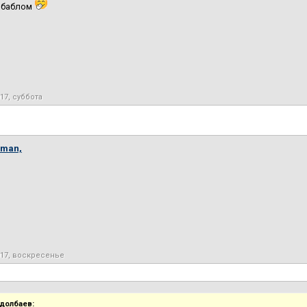
с баблом
17, суббота
wman,
017, воскресенье
долбаев: