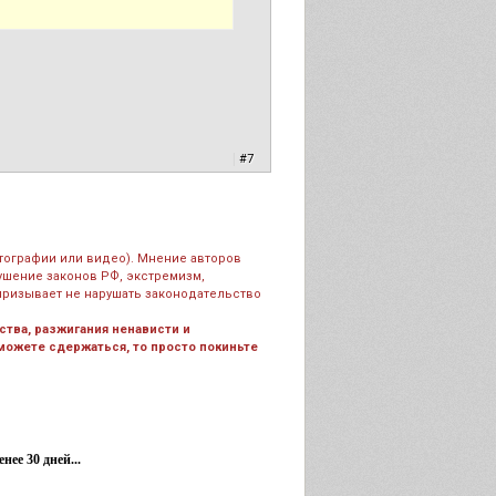
|
#7
тографии или видео). Мнение авторов
рушение законов РФ, экстремизм,
призывает не нарушать законодательство
тва, разжигания ненависти и
 можете сдержаться, то просто покиньте
ее 30 дней...