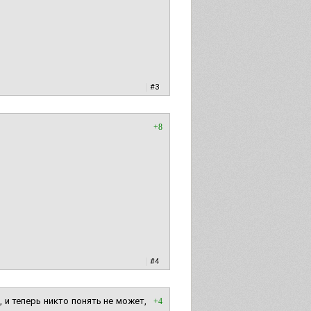
|
#3
+8
|
#4
 и теперь никто понять не может,
+4