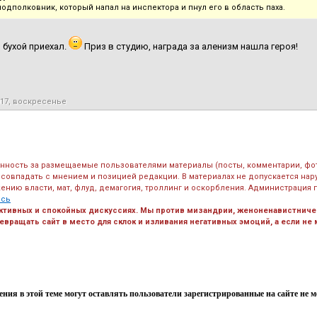
подполковник, который напал на инспектора и пнул его в область паха.
 бухой приехал.
Приз в студию, награда за аленизм нашла героя!
017, воскресенье
енность за размещаемые пользователями материалы (посты, комментарии, фо
 совпадать с мнением и позицией редакции. В материалах не допускается на
ению власти, мат, флуд, демагогия, троллинг и оскорбления. Администрация 
есь
ктивных и спокойных дискуссиях. Мы против мизандрии, женоненавистничес
вращать сайт в место для склок и изливания негативных эмоций, а если не
ния в этой теме могут оставлять пользователи зарегистрированные на сайте не мен