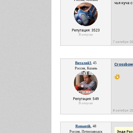
чья куча 
Репутация: 3523
В отпуске
7 октября 20
Виталий3
, 45
Crossbo
Россия, Казань
Репутация: 549
В отпуске
8 октября 2
Romantik
, 48
Россия, Петрозаводск
Энди Раз