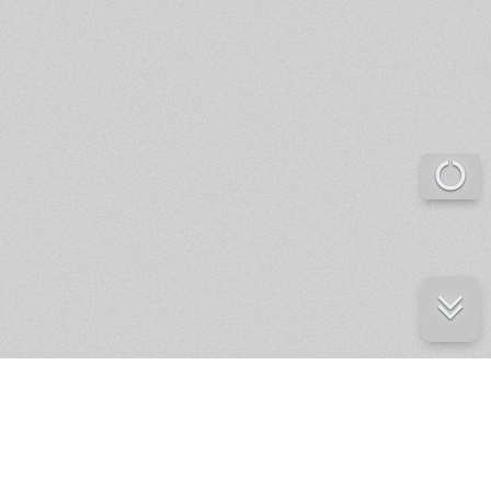
е ресурсы
ение России