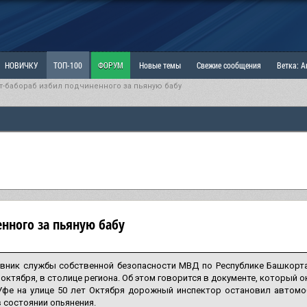
НОВИЧКУ
ТОП-100
ФОРУМ
Новые темы
Свежие сообщения
Ветка: 
т-бабораб избил подчиненного за пьяную бабу
ка: Наболевшее. Выскажись!
РАЗДЕЛ: Мы и Женщины
РАЗДЕЛ: Маскулизм, МД и
ИТРИНА
КОПИЛКА
ОТНОШЕНИЯ
нного за пьяную бабу
вник службы собственной безопасности МВД по Республике Башкорта
7 октября, в столице региона. Об этом говорится в документе, который 
Уфе на улице 50 лет Октября дорожный инспектор остановил автомоб
 состоянии опьянения.