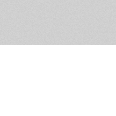
Обратная связь
Предложения по функционалу
Администрация сайта не не
разм