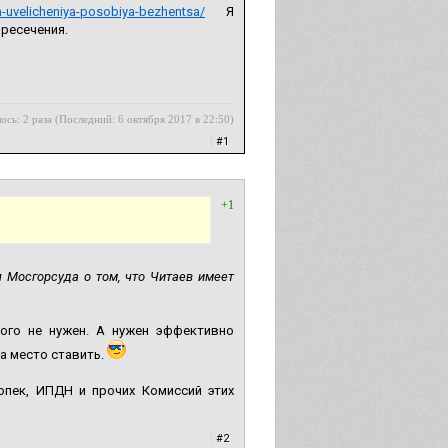
a-uvelicheniya-posobiya-bezhentsa/
Я
пресечения.
ось: 2 раза (Последний: 6 октября 2017 в 22:50)
|
#1
+1
 Мосгорсуда о том, что Читаев имеет
того не нужен. А нужен эффективно
а место ставить.
опек, ИПДН и прочих Комиссий этих
|
#2