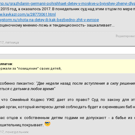
mp.ru/grazhdanin-germanii-pohishhaet-detey-v-moskve-u-byivshey-zhenyi-dly
 2015 год, а оказалось 2017. В понедельник суд над этим отцом по мере 
ww.kavkazr.com/a/28773061.html
ilystorm.ru/ohota-na-detey-ili-kak-bezbedno-zhit-v-evrope
оценочному мнению-ложь и тенденциозность- зашкаливает...
Редактировал
017, пятница
Алпатов:
ержали за "похищение" своих детей,
особенно пикантно:
"Две недели назад после вступления в силу решения
еться с детьми в любое время"
, что Семейный Кодекс УЖЕ дает это право? Суд по закону для э
й орган, который интересы детей соблюдать будет и охреневших баб н
час отцов к собственным детям годами не допускают - а бабье из 
ушительниц покрывает.
017, понедельник