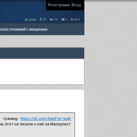
Регистрация
Вход
донат
FB
VK
Y
RSS
Анализ отношений с женщинами
 права мужчин
РАЗДЕЛ: Отцы и Дети
а границу
https://vk.com/feed?w=wall-
ь этот не писали о ней на Маскулист.