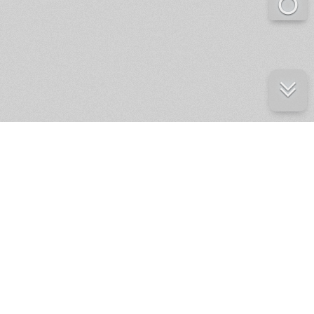
е ресурсы
ение России
ров статей и комментариев,
кции.