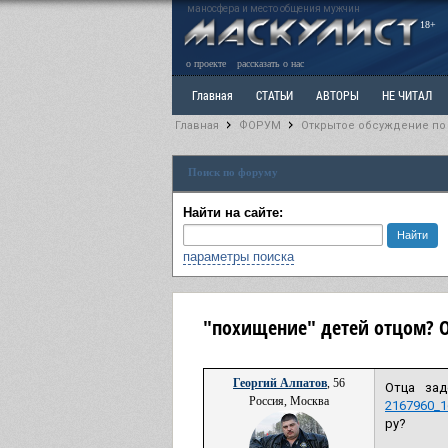
маносфера и место общения мужчин
18+
о проекте
рассказать о нас
Главная
СТАТЬИ
АВТОРЫ
НЕ ЧИТАЛ
Главная
ФОРУМ
Открытое обсуждение по
Ветка: Расстаюсь или Развожусь. САНЧАС
Вет
Поиск по форуму
РАЗДЕЛ: Разное
УЧЕБНИК
ТРИЛОГИЯ
В
Найти на сайте:
параметры поиска
"похищение" детей отцом? 
Георгий Алпатов
, 56
Отца зад
Россия, Москва
2167960_1
ру?