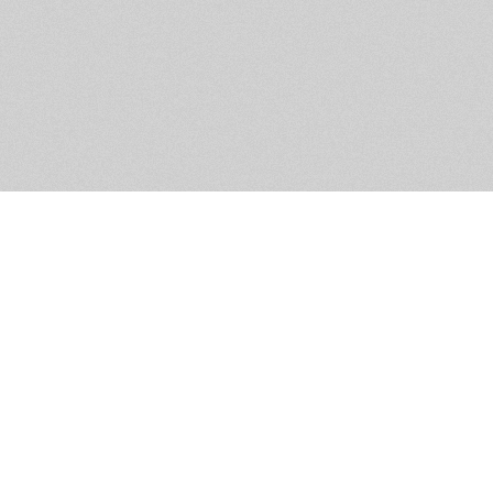
Помощь и контакты
Дружественны
Пользовательское соглашение
Мужское Движ
Емайл - info@masculist.ru
сёт ответственность за размещаемые пользователями материалы. Мнение авто
ещённых на страницах сайта, могут не совпадать с мнениями и позицией реда