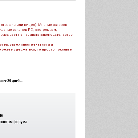
тографии или видео). Мнение авторов
рушение законов РФ, экстремизм,
призывает не нарушать законодательство
тва, разжигания ненависти и
 можете сдержаться, то просто покиньте
ее 30 дней...
ме
 постам форума