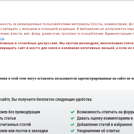
енность за размещаемые пользователями материалы (посты, комментарии, фо
 совпадать с мнением и позицией редакции. В материалах не допускается на
ению власти, мат, флуд, демагогия, троллинг и оскорбления. Администрация 
есь
ктивных и спокойных дискуссиях. Мы против мизандрии, женоненавистничес
вращать сайт в место для склок и изливания негативных эмоций, а если не
ния в этой теме могут оставлять пользователи зарегистрированные на сайте не мен
 сайте, Вы получаете бесплатно следующие удобства:
иев без премодерации
Возможность отвечать на фору
ь статьи
Давать оценку комментариям и
очитанных статей
Добавление статей в избранное
иев или постов в закладки
Уведомления об ответах