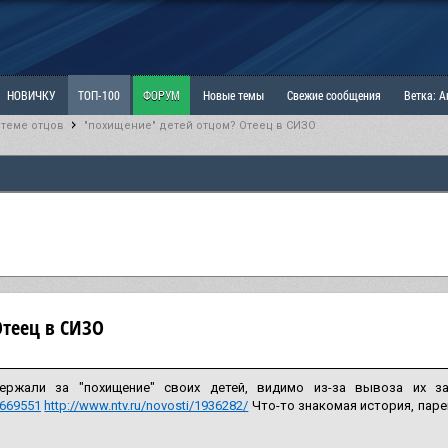
НОВИЧКУ
ТОП-100
ФОРУМ
Новые темы
Свежие сообщения
Ветка: 
 теме отцов
"похищение" детей отцом? Отеец в СИЗО
ка: Наболевшее. Выскажись!
РАЗДЕЛ: Мы и Женщины
РАЗДЕЛ: Маскулизм, МД и
ИТРИНА
КОПИЛКА
ОТНОШЕНИЯ
Отеец в СИЗО
ержали за "похищение" своих детей, видимо из-за вывоза их з
669551
http://www.ntv.ru/novosti/1936282/
Что-то знакомая история, парен