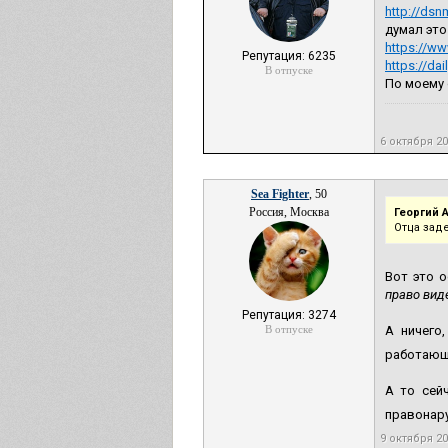
http://dsn
думал это
https://w
Репутация: 6235
https://da
В отпуске
По моему 
6 октября 2
Sea Fighter
, 50
Россия, Москва
Георгий 
Отца зад
Вот это 
право вид
Репутация: 3274
В отпуске
А ничего
работающи
А то сей
правонар
9 октября 2