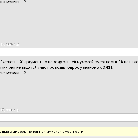
те, мужчины?
017, пятница
ь "железный" аргумент по поводу ранней мужской смертности: "А не надо
ичин они не видят. Лично проводил опрос у знакомых ОЖП.
те, мужчины?
017, пятница
ышла в лидеры по ранней мужской смертности