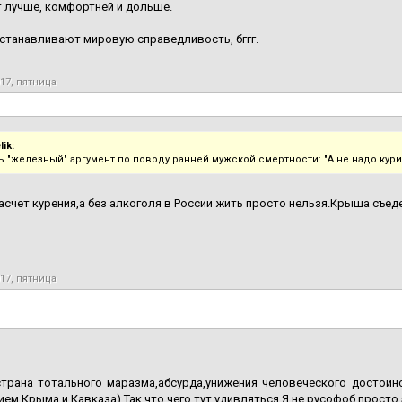
 лучше, комфортней и дольше.
станавливают мировую справедливость, бггг.
017, пятница
ik:
ь "железный" аргумент по поводу ранней мужской смертности: "А не надо кури
асчет курения,а без алкоголя в России жить просто нельзя.Крыша съед
017, пятница
страна тотального маразма,абсурда,унижения человеческого достоинс
ем Крыма и Кавказа).Так что чего тут удивляться.Я не русофоб,просто