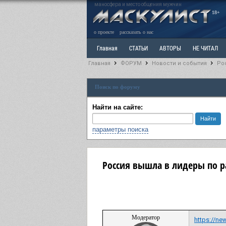
маносфера и место общения мужчин
18+
о проекте
рассказать о нас
Главная
СТАТЬИ
АВТОРЫ
НЕ ЧИТАЛ
Главная
ФОРУМ
Новости и события
Ро
Ветка: Расстаюсь или Развожусь. САНЧАС
Вет
Поиск по форуму
РАЗДЕЛ: Разное
УЧЕБНИК
ТРИЛОГИЯ
В
Найти на сайте:
параметры поиска
Россия вышла в лидеры по р
Модератор
https://ne