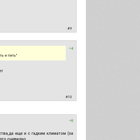
|
#9
+4
ть и пить"
ет
|
#10
+6
тва,да еще и с гадким климатом (за
 это очевидно