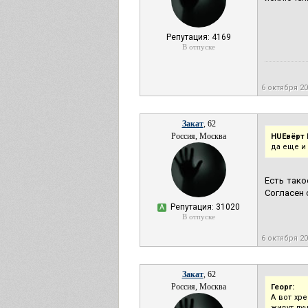
Репутация: 4169
В отпуске
6 октября 2
Закат
, 62
Россия, Москва
HUEвёрт 
да еще и
Есть тако
Согласен 
Репутация: 31020
А
В отпуске
6 октября 2
Закат
, 62
Россия, Москва
Георг:
А вот хр
живут лу