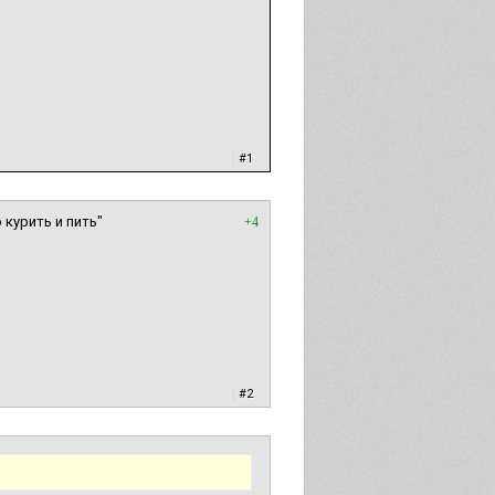
|
#1
 курить и пить"
+4
|
#2