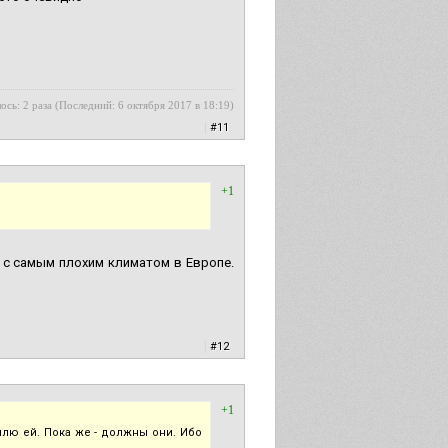
ось: 2 раза (Последний: 6 октября 2017 в 18:19)
|
#11
+1
а с самым плохим климатом в Европе.
|
#12
+1
уплю ей. Пока же - должны они. Ибо