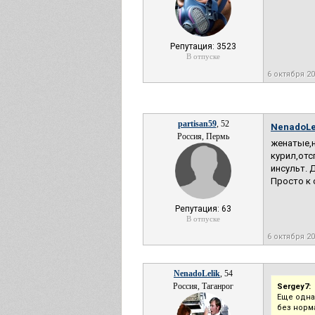
Репутация: 3523
В отпуске
6 октября 2
partisan59
, 52
NenadoLel
Россия, Пермь
женатые,н
курил,отс
инсульт. 
Просто к 
Репутация: 63
В отпуске
6 октября 2
NenadoLelik
, 54
Россия, Таганрог
Sergey7:
Еще одна
без норм