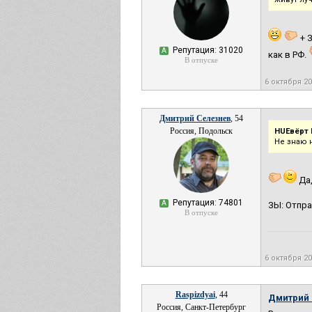
+ 
Репутация: 31020
А
как в РФ.
В отпуске
6 октября 2
Дмитрий Селезнев
, 54
Россия, Подольск
HUEвёрт 
Не знаю 
Да,
Репутация: 74801
А
ЗЫ: Отпра
В отпуске
6 октября 2
Raspizdyai
, 44
Дмитрий 
Россия, Санкт-Петербург