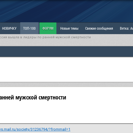
НОВИЧКУ
ТОП-100
ФОРУМ
Новые темы
Свежие сообщения
Ветка: 
ссия вышла в лидеры по ранней мужской смертности
ка: Наболевшее. Выскажись!
РАЗДЕЛ: Мы и Женщины
РАЗДЕЛ: Маскулизм, МД и
ИТРИНА
КОПИЛКА
ОТНОШЕНИЯ
анней мужской смертности
ws.mail.ru/society/31236794/?frommail=1