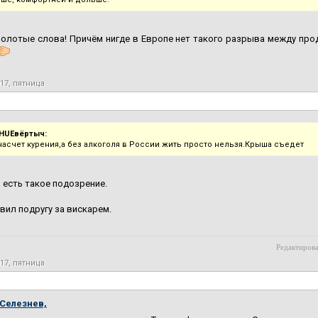
Золотые слова! Причём нигде в Европе нет такого разрыва между пр
017, пятница
HUEвёртыч:
насчет курения,а без алкоголя в России жить просто нельзя.Крыша съедет
 есть такое подозрение.
вил подругу за вискарем.
Редактирова
017, пятница
Селезнев,