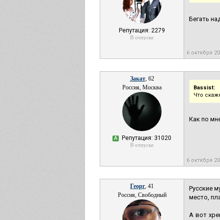
Бегать на
Репутация: 2279
В отпуске
6 октября 2
Закат
, 62
Россия, Москва
Bassist:
Что скаж
Как по мн
Репутация: 31020
А
В отпуске
6 октября 2
Георг
, 41
Русские м
Россия, Свободный
место, пла
А вот хре