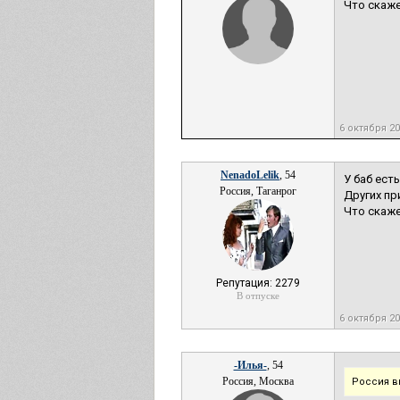
Что скаже
6 октября 2
NenadoLelik
, 54
У баб ест
Россия, Таганрог
Других пр
Что скаже
Репутация: 2279
В отпуске
6 октября 2
-Илья-
, 54
Россия, Москва
Россия в