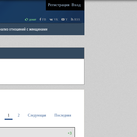
Регистрация
Вход
донат
FB
VK
Y
RSS
Анализ отношений с женщинами
 права мужчин
РАЗДЕЛ: Отцы и Дети
1
2
Следующая
Последняя
+3