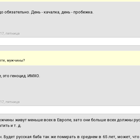
до обязательно. День - качалка, день - пробежка.
017, пятница
ете, мужчины?
е, это геноцид. ИМХО.
017, пятница
ужчины живут меньше всех в Европе, зато они больше всех должны рус
тить и т. д.
н. Будет русская баба так же помирать в среднем в 65 лет, может, что