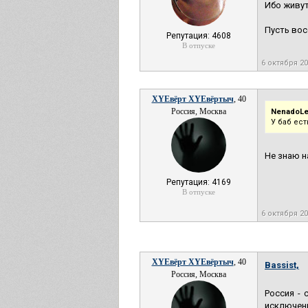
Ибо живут
Пусть вос
Репутация: 4608
В отпуске
6 октября 2
XYEвёрт XYEвёртыч
, 40
Россия, Москва
NenadoLel
У баб ест
Не знаю н
Репутация: 4169
В отпуске
6 октября 2
XYEвёрт XYEвёртыч
, 40
Bassist,
Россия, Москва
Россия - 
исключени