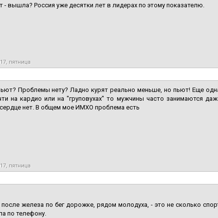
т - вышла? Россия уже десятки лет в лидерах по этому показателю.
017, пятница
пьют? Проблемы нету? Ладно курят реально меньше, но пьют! Еще одна
чти на кардио или на "груповухах" то мужчины часто занимаются да
 сердце нет. В общем мое ИМХО проблема есть
017, пятница
л после железа по бег дорожке, рядом молодуха, - это не сколько спо
па по телефону.