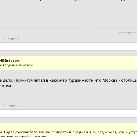
Редактировал
017, пятница
HUEвёртыч:
 с гадким климатом
е дело. Помнится читал в каком-то турдайжесте, что Москва - столиц
с этим.
017, пятница
ен. Будет русская баба так же помирать в среднем в 65 лет, может, что и уст
чше, комфортней и дольше.