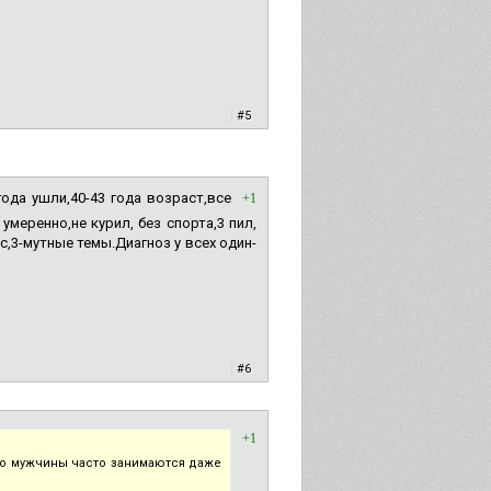
|
#5
ода ушли,40-43 года возраст,все
+1
умеренно,не курил, без спорта,3 пил,
с,3-мутные темы.Диагноз у всех один-
|
#6
+1
 то мужчины часто занимаются даже