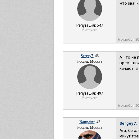
Что значи
Репутация: 547
В отпуске
6 октября 2
Sergey7
, 48
А что не 
Россия, Москва
время по
качают, а
Репутация: 497
В отпуске
6 октября 2
Nonpoint
, 43
Sergey7,
Россия, Москва
Ага, бега
минут тре