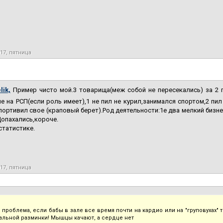
017, пятница
ik,
Пример чисто мой.3 товарища(меж собой не пересекались) за 2 г
е на РСП(если роль имеет),1 не пил не курил,занимался спортом,2 пил 
портивил свое (краповый берет).Род деятельности:1е два мелкий бизне
Допахались,короче.
статистике.
017, пятница
 проблема, если бабы в зале все время почти на кардио или на "груповухах"
альной разминки! Мышцы качают, а сердце нет