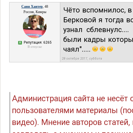
Саня Хантер
, 48
Чёто вспомнилос, в
Россия, Кимры
Берковой я тогда в
узнал сблевнулс...
были кадры которые
Репутация: 6265
А
В отпуске
чаял".....
28 октября 2017, суббота
Администрация сайта не несёт
пользователями материалы (по
видео). Мнение авторов статей