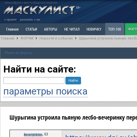
маносфера и место общения мужчин
18+
о проекте
рассказать о нас
Главная
СТАТЬИ
АВТОРЫ
НЕ ЧИТАЛ
НОВИЧКУ
ТОП-100
ФОР
Главная
ФОРУМ
Новости и события
Шурыгина устроила пьяную лесб
Ветка: Расстаюсь или Развожусь. САНЧАС
Ветка: Наболевшее. Выскажись!
Р
Поиск по форуму
РАЗДЕЛ: Разное
УЧЕБНИК
ТРИЛОГИЯ
ВИТРИНА
КОПИЛКА
ОТНОШ
Найти на сайте:
параметры поиска
Шурыгина устроила пьяную лесбо-вечеринку пере
insurgentus
, 63