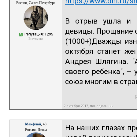
https://www.dni.ru/
Россия, Санкт-Петербург
В отрыв ушла и р
девицы. Прощание с
Репутация: 1295
А
В отпуске
(1000+)Дважды изн
октября станет же
Андрея Шлягина. "
своего ребенка", –
союз многим в стра
2 октября 2017, понедельник
Макфлай
, 48
На наших глазах пр
Россия, Пенза