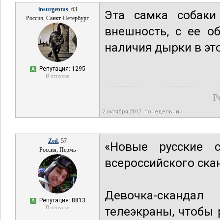
insurgentus
, 63
Эта самка собаки
Россия, Санкт-Петербург
внешность, с ее о
наличия дырки в эт
Репутация: 1295
А
В отпуске
Р
2 октября 2017, понедельник
Zed
, 57
«Новые русские с
Россия, Пермь
всероссийского ска
Девочка-сканда
Репутация: 8813
А
В отпуске
телеэкраны, чтобы 