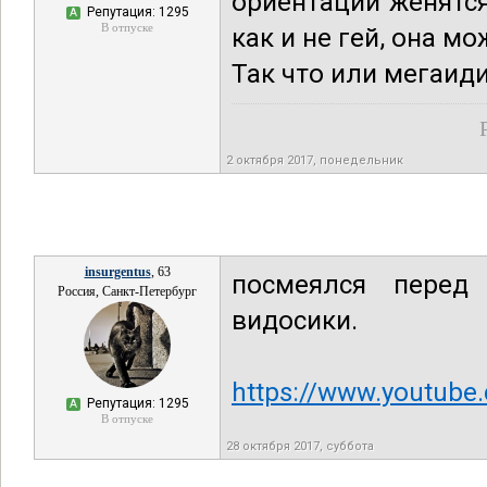
ориентации женятся
Репутация: 1295
А
В отпуске
как и не гей, она м
Так что или мегаид
2 октября 2017, понедельник
insurgentus
, 63
посмеялся перед
Россия, Санкт-Петербург
видосики.
https://www.youtub
Репутация: 1295
А
В отпуске
28 октября 2017, суббота