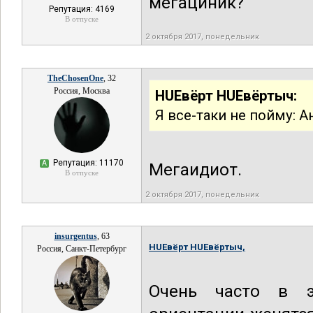
мегациник?
Репутация: 4169
В отпуске
2 октября 2017, понедельник
TheChosenOne
, 32
Россия, Москва
HUEвёрт HUEвёртыч:
Я все-таки не пойму: 
Репутация: 11170
А
Мегаидиот.
В отпуске
2 октября 2017, понедельник
insurgentus
, 63
HUEвёрт HUEвёртыч,
Россия, Санкт-Петербург
Очень часто в э