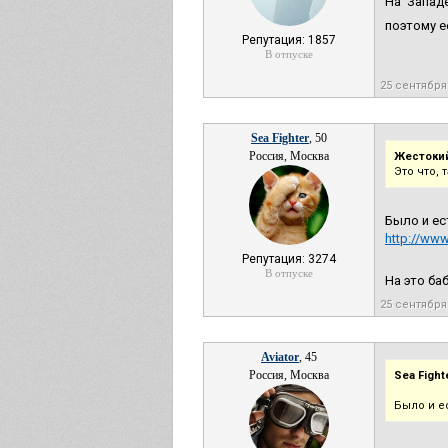
На Запад
поэтому е
Репутация: 1857
В отпуске
25 сентября
Sea Fighter
, 50
Россия, Москва
Жестокий
Это что, 
Было и ес
http://www
Репутация: 3274
В отпуске
На это ба
25 сентября
Aviator
, 45
Россия, Москва
Sea Fight
Было и е