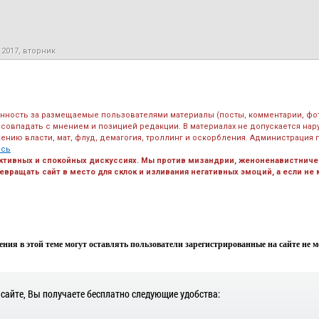
 2017, вторник
енность за размещаемые пользователями материалы (посты, комментарии, фо
 совпадать с мнением и позицией редакции. В материалах не допускается на
ению власти, мат, флуд, демагогия, троллинг и оскорбления. Администрация 
есь
ктивных и спокойных дискуссиях. Мы против мизандрии, женоненавистничес
вращать сайт в место для склок и изливания негативных эмоций, а если не
ния в этой теме могут оставлять пользователи зарегистрированные на сайте не мен
 сайте, Вы получаете бесплатно следующие удобства: