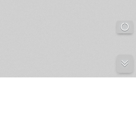
е ресурсы
ение России