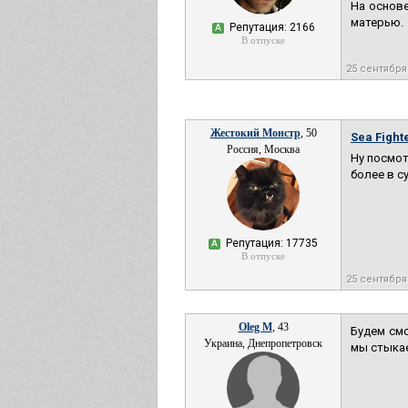
На основе
матерью.
Репутация: 2166
А
В отпуске
25 сентября
Жестокий Монстр
, 50
Sea Fighte
Россия, Москва
Ну посмот
более в с
Репутация: 17735
А
В отпуске
25 сентября
Oleg M
, 43
Будем смо
Украина, Днепропетровск
мы стыкае