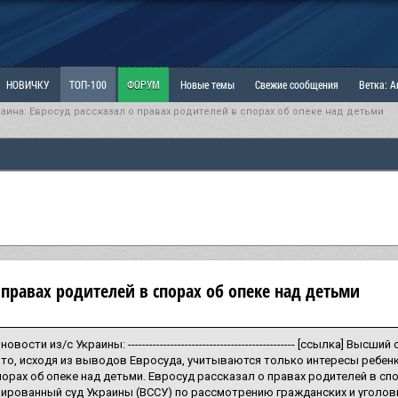
НОВИЧКУ
ТОП-100
ФОРУМ
Новые темы
Свежие сообщения
Ветка: 
раина: Евросуд рассказал о правах родителей в спорах об опеке над детьми
ка: Наболевшее. Выскажись!
РАЗДЕЛ: Мы и Женщины
РАЗДЕЛ: Маскулизм, МД и
ИТРИНА
КОПИЛКА
ОТНОШЕНИЯ
о правах родителей в спорах об опеке над детьми
овости из/с Украины: ----------------------------------------------- [ссылка] 
что, исходя из выводов Евросуда, учитываются только интересы ребен
порах об опеке над детьми. Евросуд рассказал о правах родителей в сп
ированный суд Украины (ВССУ) по рассмотрению гражданских и уголов