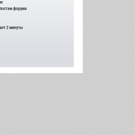
ме
 постам форума
ает 2 минуты