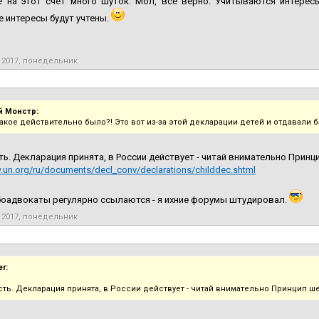
е на этот счет много шуток. Мол, все верно. Учитываются интересы
е интересы будут учтены.
 2017, понедельник
 Монстр:
такое действительно было?! Это вот из-за этой декларации детей и отдавали 
ть. Декларация принята, в России действует - читай внимательно Принц
.un.org/ru/documents/decl_conv/declarations/childdec.shtml
боадвокаты регулярно ссылаются - я ихние форумы штудировал.
 2017, понедельник
er:
сть. Декларация принята, в России действует - читай внимательно Принцип ш