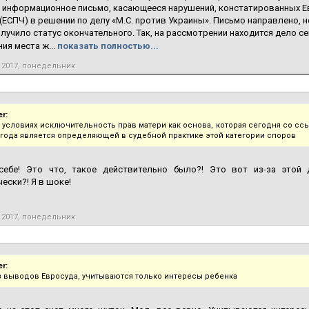
 информационное письмо, касающееся нарушений, констатированных Е
(ЕСПЧ) в решении по делу «М.С. против Украины». Письмо направлено, 
олучило статус окончательного. Так, на рассмотрении находится дело се
ия места ж...
показать полностью...
 2017, понедельник
er:
х условиях исключительность прав матери как основа, которая сегодня со с
 года является определяющей в судебной практике этой категории споров
себе! Это что, такое действительно было?! Это вот из-за этой 
ески?! Я в шоке!
 2017, понедельник
er:
з выводов Евросуда, учитываются только интересы ребенка