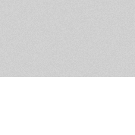
Помощь и контакты
Дружественны
Пользовательское соглашение
Мужское Движ
Емайл - info@masculist.ru