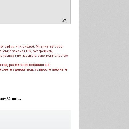
|
#7
тографии или видео). Мнение авторов
рушение законов РФ, экстремизм,
призывает не нарушать законодательство
тва, разжигания ненависти и
 можете сдержаться, то просто покиньте
ее 30 дней...