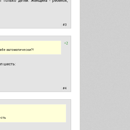
 только детей. Женщина - ребенок,
|
#3
+2
бабе автоматически?!
ип шесть:
|
#4
есть