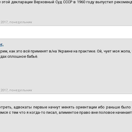
 этой декларации Верховный Суд СССР в 1960 году выпустил рекоменд
 2017, понедельник
r,
рим, как это всё применят в/на Украине на практике. Ой, чует моя жопа, 
удах сплошное бабьё.
 2017, понедельник
треть, адвокаты первые начнут менять ориентации ибо раньше было ''у
мся с тем что я когда-то писал, алиментое право вне половое начинает 