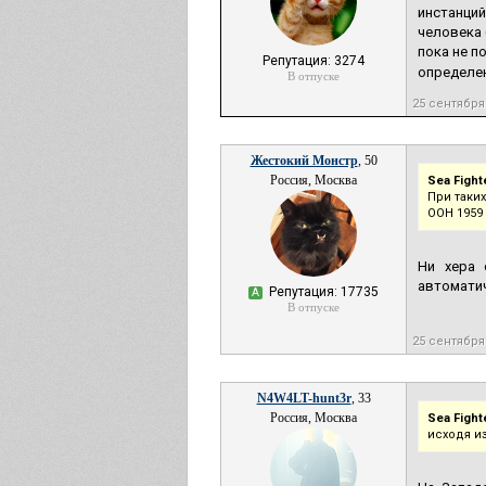
инстанций
человека 
пока не п
Репутация: 3274
определен
В отпуске
25 сентября
Жестокий Монстр
, 50
Россия, Москва
Sea Fight
При таки
ООН 1959
Ни хера 
автоматич
Репутация: 17735
А
В отпуске
25 сентября
N4W4LT-hunt3r
, 33
Россия, Москва
Sea Fight
исходя и