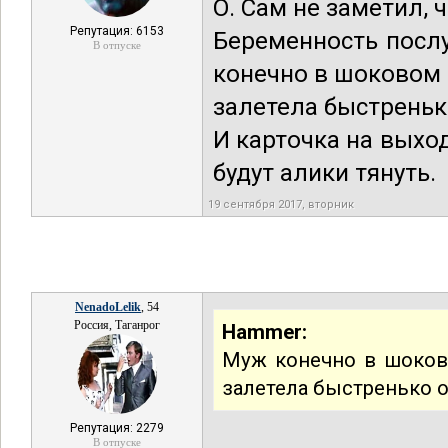
О. Сам не заметил, 
Репутация: 6153
Беременность посл
В отпуске
конечно в шоковом с
залетела быстренько
И карточка на выхо
будут алики тянуть.
19 сентября 2017, вторник
NenadoLelik
, 54
Россия, Таганрог
Hammer:
Муж конечно в шоково
залетела быстренько о
Репутация: 2279
В отпуске