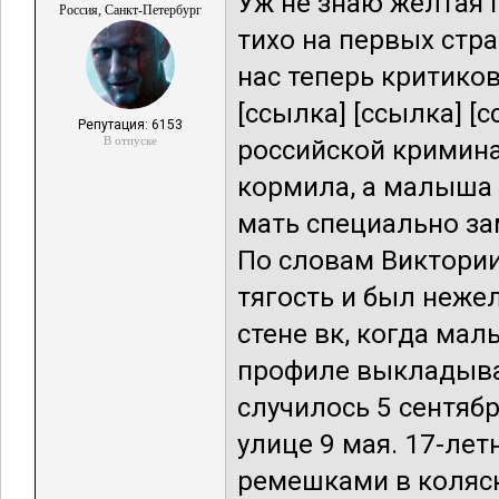
Уж не знаю желтая 
Россия, Санкт-Петербург
тихо на первых стр
нас теперь критико
[ссылка] [ссылка] [
Репутация: 6153
В отпуске
российской кримина
кормила, а малыша 
мать специально за
По словам Виктории
тягость и был неже
стене вк, когда мал
профиле выкладывал
случилось 5 сентяб
улице 9 мая. 17-лет
ремешками в коляск