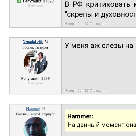
Репутация: 31020
А
В РФ критиковать 
В отпуске
"скрепы и духовност
19 сентября 2017, вторник
NenadoLelik
, 54
У меня аж слезы на 
Россия, Таганрог
Репутация: 2279
В отпуске
19 сентября 2017, вторник
Hammer
, 42
Россия, Санкт-Петербург
Hammer:
На данный момент она