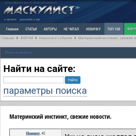
маносфера и место общения мужчин
18+
о проекте
рассказать о нас
Главная
СТАТЬИ
АВТОРЫ
НЕ ЧИТАЛ
НОВИЧКУ
ТОП-100
ФОР
Главная
ФОРУМ
Новости и события
Материнский инстинкт, свежие н
Ветка: Расстаюсь или Развожусь. САНЧАС
Ветка: Наболевшее. Выскажись!
Р
Поиск по форуму
РАЗДЕЛ: Разное
УЧЕБНИК
ТРИЛОГИЯ
ВИТРИНА
КОПИЛКА
ОТНОШ
Найти на сайте:
параметры поиска
Материнский инстинкт, свежие новости.
Hammer
, 42