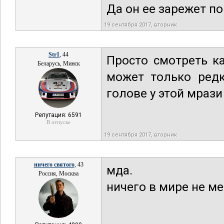
Да он ее зарежет по 
19 сентября 2017, вторник
Str1
, 44
Просто смотреть к
Беларусь, Минск
может только редк
голове у этой мрази
Репутация: 6591
В отпуске
19 сентября 2017, вторник
ничего святого
, 43
мда.
Россия, Москва
ничего в мире не ме