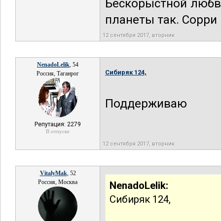
Бескорыстной любви
планеты так. Сорри 
12 сентября 2017, вторник
NenadoLelik
, 54
Сибиряк 124,
Россия, Таганрог
Поддерживаю
Репутация: 2279
В отпуске
12 сентября 2017, вторник
VitalyMak
, 52
Россия, Москва
NenadoLelik:
Сибиряк 124,