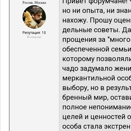
Привет форумчане! 
Россия, Москва
но ни опыта, ни зна
нахожу. Прошу оцен
дельные советы. Да
Репутация: 10
В отпуске
прощения за "много 
обеспеченной семьи
которому позволяли 
чадо задумало жени
меркантильной особ
выбору, но в резуль
бренный мир, остави
полное непонимание
целей и ценностей о
особа стала экстрен