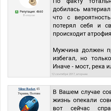
По факту тоталь
добилась материал
Репутация: 4660
А
В отпуске
что с вероятност
потерял себя и св
происходит атрофия
Мужчина должен п
избегал, но тольк
Иначе - мост, река и
12 сентября 2017, вторник
Silent Rocket
, 65
В Вашем случае сов
Украина, Полтава
жизнь опекали сове
вот сейчас спра