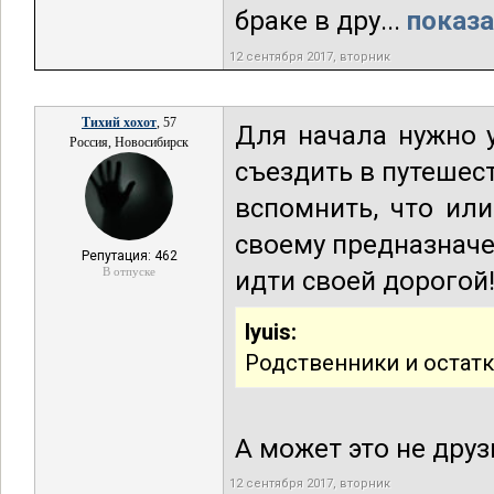
браке в дру...
показа
12 сентября 2017, вторник
Тихий хохот
, 57
Для начала нужно 
Россия, Новосибирск
съездить в путешес
вспомнить, что или
своему предназначе
Репутация: 462
В отпуске
идти своей дорогой
lyuis:
Родственники и остат
А может это не дру
12 сентября 2017, вторник