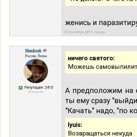
женись и паразитиру
13 сентября 2017, среда
Макфлай
, 48
Россия, Пенза
ничего святого:
Можешь самовыпилитьс
Репутация: 2410
А
А предположим на с
В отпуске
ты ему сразу "выйди
"Качать" надо, "по к
lyuis:
Возвращаться некуда