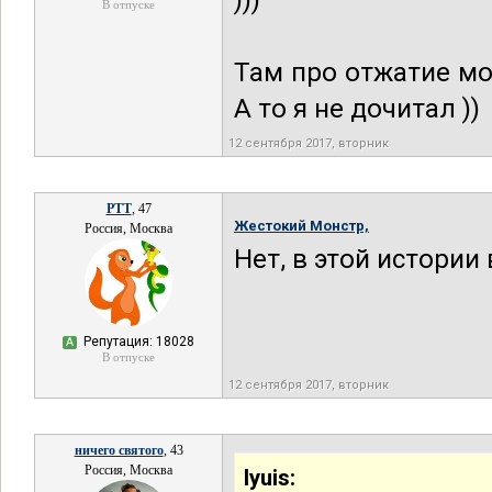
)))
В отпуске
Там про отжатие м
А то я не дочитал ))
12 сентября 2017, вторник
РТТ
, 47
Жестокий Монстр,
Россия, Москва
Нет, в этой истории
Репутация: 18028
А
В отпуске
12 сентября 2017, вторник
ничего святого
, 43
Россия, Москва
lyuis: