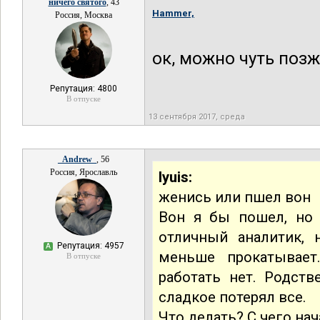
ничего святого
, 43
Hammer,
Россия, Москва
ок, можно чуть поз
Репутация: 4800
В отпуске
13 сентября 2017, среда
_Andrew_
, 56
Россия, Ярославль
lyuis:
женись или пшел вон
Вон я бы пошел, но 
отличный аналитик, 
Репутация: 4957
А
меньше прокатывает
В отпуске
работать нет. Родств
сладкое потерял все.
Что делать? С чего нач