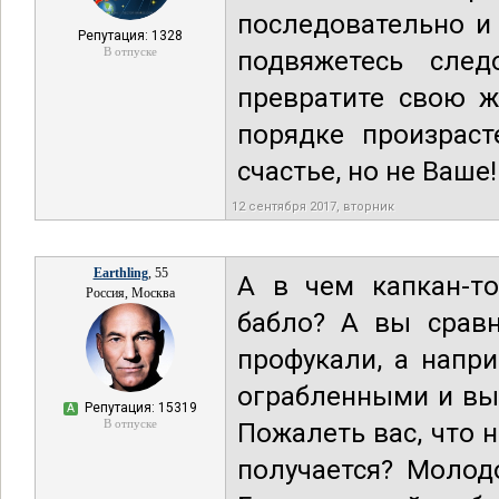
последовательно и
Репутация: 1328
В отпуске
подвяжетесь сле
превратите свою ж
порядке произраст
счастье, но не Ваше
12 сентября 2017, вторник
Earthling
, 55
А в чем капкан-т
Россия, Москва
бабло? А вы сравн
профукали, а напр
ограбленными и вы
Репутация: 15319
А
В отпуске
Пожалеть вас, что 
получается? Молодо