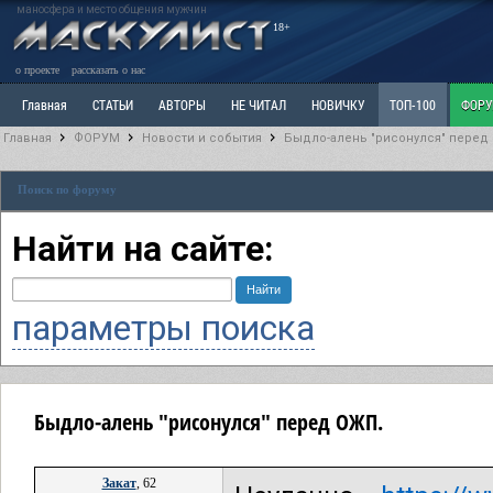
маносфера и место общения мужчин
18+
о проекте
рассказать о нас
Главная
СТАТЬИ
АВТОРЫ
НЕ ЧИТАЛ
НОВИЧКУ
ТОП-100
ФОР
Главная
ФОРУМ
Новости и события
Быдло-алень "рисонулся" перед
Ветка: Расстаюсь или Развожусь. САНЧАС
Ветка: Наболевшее. Выскажись!
Р
Поиск по форуму
РАЗДЕЛ: Разное
УЧЕБНИК
ТРИЛОГИЯ
ВИТРИНА
КОПИЛКА
ОТНОШ
Найти на сайте:
параметры поиска
Быдло-алень "рисонулся" перед ОЖП.
Закат
, 62