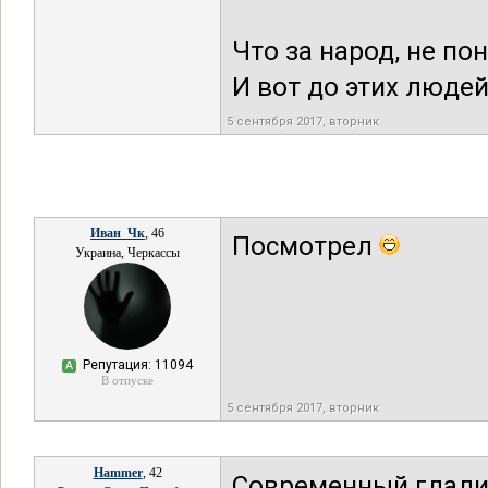
Что за народ, не по
И вот до этих люде
5 сентября 2017, вторник
Иван_Чк
, 46
Посмотрел
Украина, Черкассы
Репутация: 11094
А
В отпуске
5 сентября 2017, вторник
Hammer
, 42
Современный глади