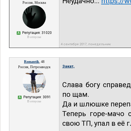
Неудачно...
https://
Россия, Москва
Репутация: 31020
А
В отпуске
4 сентября 2017, понедельник
Romantik
, 48
Закат,
Россия, Петрозаводск
Слава богу справе
по щам.
Репутация: 3091
А
В отпуске
Да и шлюшке переп
Теперь горе-мачо 
свою ТП, упал в её 