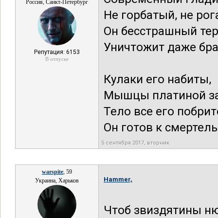
Россия, Санкт-Петербург
Не горбатый, не рог
Он бесстрашный те
Уничтожит даже бра
Репутация: 6153
В отпуске
Кулаки его набиты,
Мышцы платиной з
Тело все его побрит
Он готов к смертель
5 сентября 2017, вторник
warspite
, 59
Hammer,
Украина, Харьков
Чтоб звиздятины н