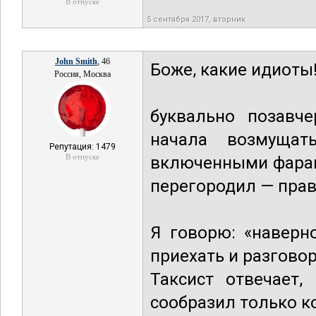
В отпуске
5 сентября 2017, вторник
John Smith
, 46
Боже, какие идиоты
Россия, Москва
буквально позавче
начала возмущат
Репутация: 1479
В отпуске
включенными фарам
перегородил — прав
Я говорю: «наверн
приехать и разгово
Таксист отвечает,
сообразил только ко