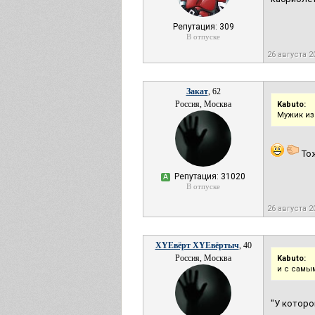
Репутация: 309
В отпуске
26 августа 2
Закат
, 62
Россия, Москва
Kabuto:
Мужик из
Тож
Репутация: 31020
А
В отпуске
26 августа 2
XYEвёрт XYEвёртыч
, 40
Россия, Москва
Kabuto:
и с самы
"У которо