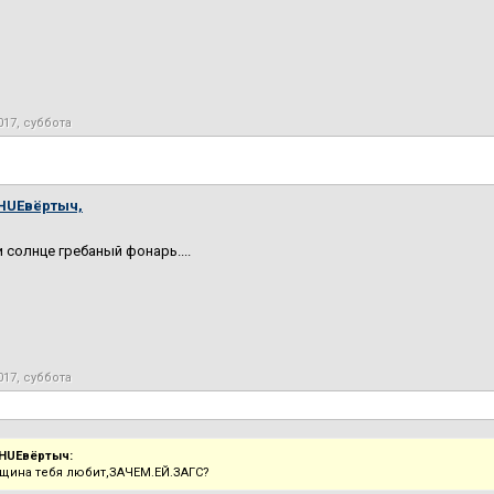
017, суббота
HUEвёртыч,
и солнце гребаный фонарь....
017, суббота
HUEвёртыч:
щина тебя любит,ЗАЧЕМ.ЕЙ.ЗАГС?