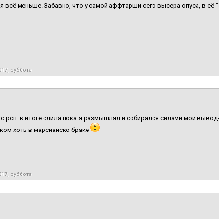
я всё меньше. Забавно, что у самой аффтарши сего
высера
опуса, в её "
017, суббота
б с рсп .в итоге слила пока я размышлял и собирался силами.мой вывод
ком хоть в марсианско браке
017, суббота