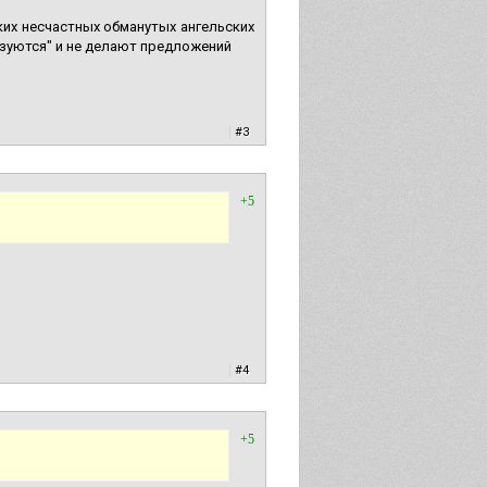
ких несчастных обманутых ангельских
зуются" и не делают предложений
|
#3
+5
|
#4
+5