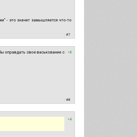
ии" - это значит замышляется что-то
|
#7
бы оправдать свое васькование с
+8
|
#8
+4