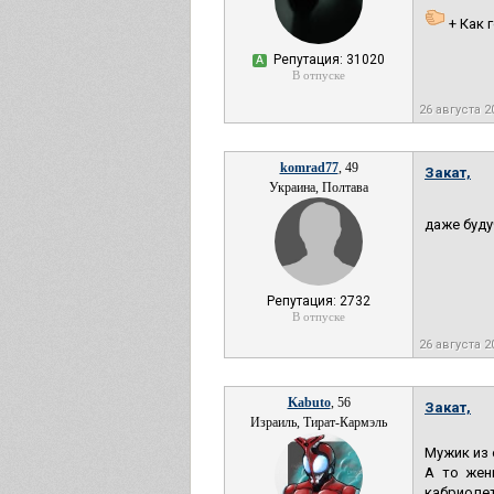
+ Как 
Репутация: 31020
А
В отпуске
26 августа 2
komrad77
, 49
Закат,
Украина, Полтава
даже буду
Репутация: 2732
В отпуске
26 августа 2
Kabuto
, 56
Закат,
Израиль, Тират-Кармэль
Мужик из 
А то жен
кабриолет