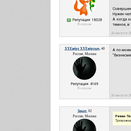
Совершен
Нужен чел
А когда н
Репутация: 18028
А
В отпуске
темное, в
26 августа 2
XYEвёрт XYEвёртыч
, 40
А по-моем
Россия, Москва
"бизнесме
Репутация: 4169
В отпуске
26 августа 2
Закат
, 62
Россия, Москва
Рикки-Ти
Тревожны