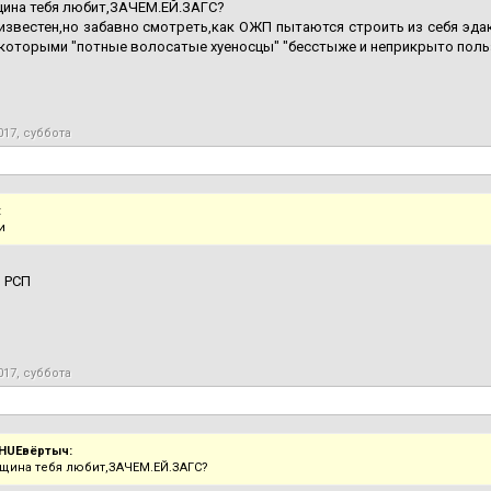
щина тебя любит,ЗАЧЕМ.ЕЙ.ЗАГС?
известен,но забавно смотреть,как ОЖП пытаются строить из себя эда
которыми "потные волосатые хуеносцы" "бесстыже и неприкрыто поль
017, суббота
:
и
 РСП
017, суббота
HUEвёртыч:
щина тебя любит,ЗАЧЕМ.ЕЙ.ЗАГС?