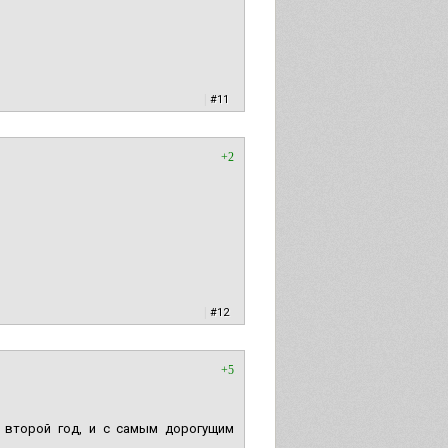
|
#11
+2
|
#12
+5
а второй год, и с самым дорогущим