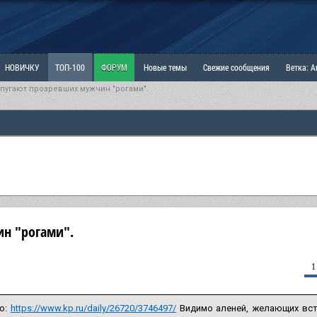
НОВИЧКУ
ТОП-100
ФОРУМ
Новые темы
Свежие сообщения
Ветка: 
 пугают прозревших мужчин "рогами".
ка: Наболевшее. Выскажись!
РАЗДЕЛ: Мы и Женщины
РАЗДЕЛ: Маскулизм, МД и
ИТРИНА
КОПИЛКА
ОТНОШЕНИЯ
ин "рогами".
1
о:
https://www.kp.ru/daily/26720/3746497/
Видимо аленей, желающих всту