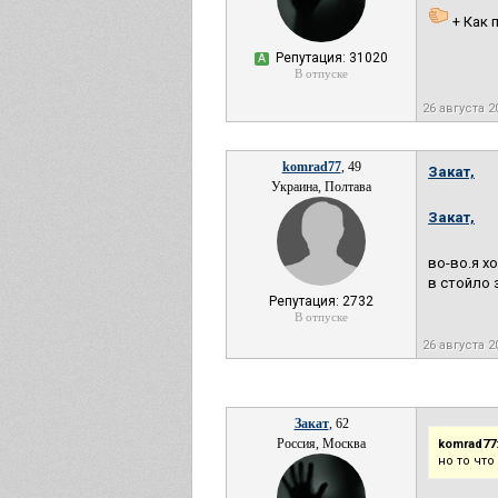
+ Как 
Репутация: 31020
А
В отпуске
26 августа 2
komrad77
, 49
Закат,
Украина, Полтава
Закат,
во-во.я х
в стойло 
Репутация: 2732
В отпуске
26 августа 2
Закат
, 62
Россия, Москва
komrad77
но то что