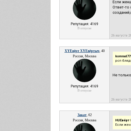
Если жен
Ответ-то 
созданий,
Репутация: 4169
В отпуске
26 августа 2
XYEвёрт XYEвёртыч
, 40
Россия, Москва
komrad77
рсп бляд
Не только
Репутация: 4169
В отпуске
26 августа 2
Закат
, 62
Россия, Москва
HUEвёрт 
Если жен