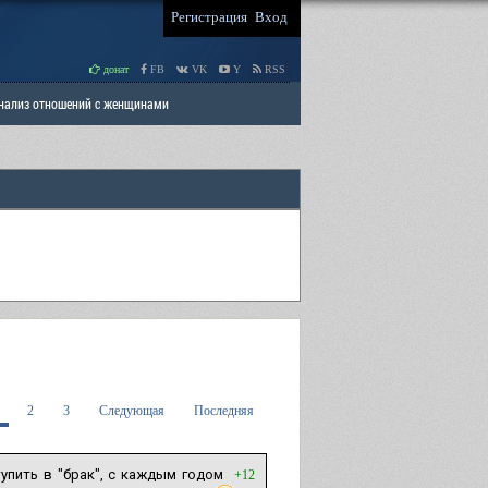
Регистрация
Вход
донат
FB
VK
Y
RSS
Анализ отношений с женщинами
 права мужчин
РАЗДЕЛ: Отцы и Дети
2
3
Следующая
Последняя
пить в "брак", с каждым годом
+12