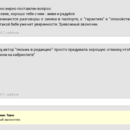
но верно поставлен вопрос.
овек, хорошо тебе с ним - живи и радуйся.
ачинаются разговоры о синяке в паспорте, о "гарантиях" и "спокойств
 такой бабе уже нет уверенности. Тревожный звоночек.
017, суббота
у,автор "письма в редакцию" просто придумала хорошую отмазку,что
ном на кабриолете"
017, суббота
кки-Тави:
й звоночек.