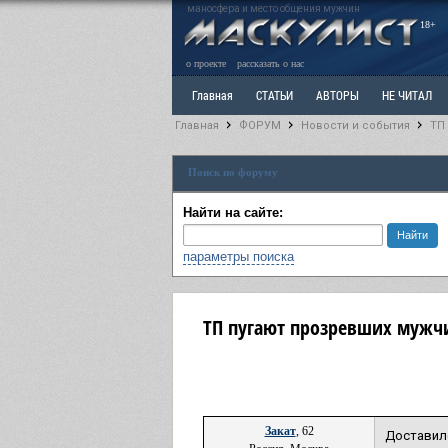
маносфера и место общения мужчин
18+
о проекте
рассказать о нас
Главная
СТАТЬИ
АВТОРЫ
НЕ ЧИТАЛ
Главная
ФОРУМ
Новости и события
ТП
Ветка: Расстаюсь или Развожусь. САНЧАС
Вет
Поиск по форуму
РАЗДЕЛ: Разное
УЧЕБНИК
ТРИЛОГИЯ
В
Найти на сайте:
параметры поиска
ТП пугают прозревших мужч
Закат
, 62
Доставил