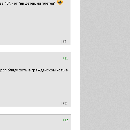
за 45", нет "ни детей, ни плетей".
|
#1
+11
-рсп бляди.хоть в гражданском хоть в
|
#2
+12