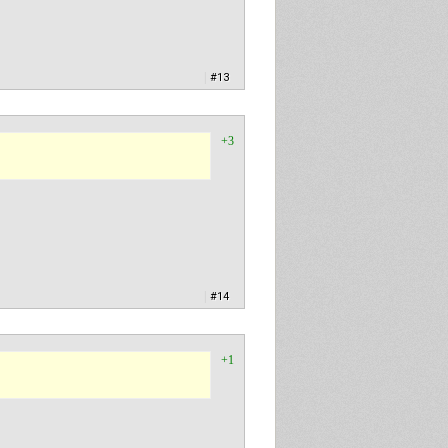
|
#13
+3
|
#14
+1