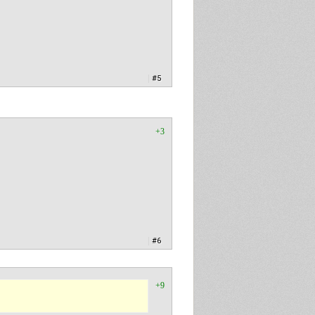
|
#5
+3
|
#6
+9