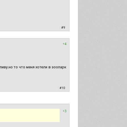
|
#9
+4
пиву.но то что меня хотели в зоопарк
|
#10
+3