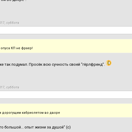
017, суббота
 опуса КП не фраер!
е так подумал. Просёк всю сучность своей "гёрлфренд".
017, суббота
м дорогущим кабриолетом во дворе
го большой... опыт жизни за душой" (с)