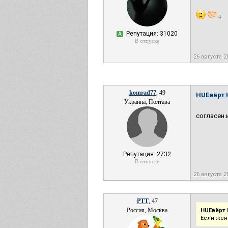
+
Репутация: 31020
А
В отпуске
26 августа 2
komrad77
, 49
HUEвёрт 
Украина, Полтава
согласен.
Репутация: 2732
В отпуске
26 августа 2
РТТ
, 47
Россия, Москва
HUEвёрт 
Если жен