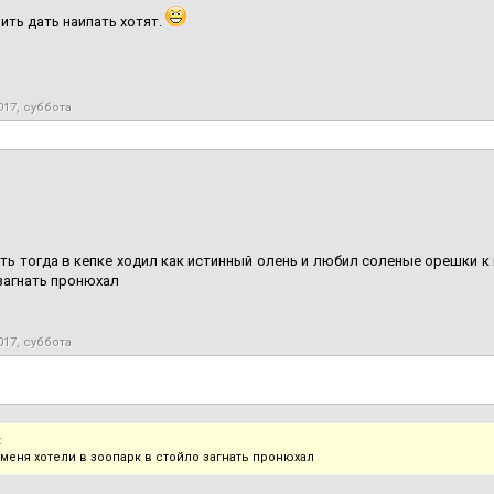
пить дать наипать хотят.
017, суббота
оть тогда в кепке ходил как истинный олень и любил соленые орешки к 
загнать пронюхал
017, суббота
:
 меня хотели в зоопарк в стойло загнать пронюхал