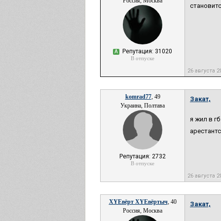
Россия, Москва
становитс
Репутация: 31020
А
В отпуске
26 августа 2
komrad77
, 49
Закат,
Украина, Полтава
я жил в г
арестантс
Репутация: 2732
В отпуске
26 августа 2
XYEвёрт XYEвёртыч
, 40
Закат,
Россия, Москва