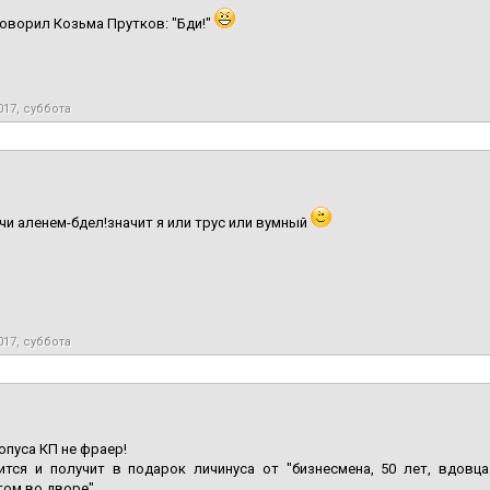
говорил Козьма Прутков: "Бди!"
017, суббота
чи аленем-бдел!значит я или трус или вумный
017, суббота
опуса КП не фраер!
ится и получит в подарок личинуса от "бизнесмена, 50 лет, вдовц
ом во дворе".