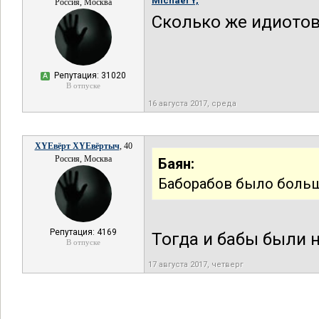
Michael Y,
Россия, Москва
Сколько же идиотов 
Репутация: 31020
А
В отпуске
16 августа 2017, среда
XYEвёрт XYEвёртыч
, 40
Россия, Москва
Баян:
Баборабов было больш
Репутация: 4169
Тогда и бабы были н
В отпуске
17 августа 2017, четверг