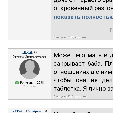
откровенный разгово
показать полностью.
Р
15 августа 2017, вторник
Oleg M
, 43
Может его мать в д
Украина, Днепропетровск
закрывает баба. Пл
отношениях а с ним
чтобы она не дел
Репутация: 2998
А
В отпуске
таблетка. Я лично з
15 августа 2017, вторник
XYEвёрт XYEвёртыч
, 40