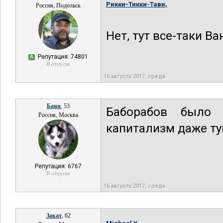
Рикки-Тикки-Тави,
Россия, Подольск
Нет, тут все-таки В
Репутация: 74801
А
В отпуске
16 августа 2017, среда
Баян
, 53
Баборабов было 
Россия, Москва
капитализм даже ту
Репутация: 6767
В отпуске
16 августа 2017, среда
Закат
, 62