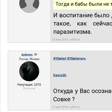
Тогда и бабы были не 
И воспитание было 
такое, как сейча
паразитизма.
12 мая 2018, суббота
inzhener
, 49
XYEвёрт XYEвёртыч,
Россия, Москва
Danis20,
Репутация: 2370
В отпуске
Откуда у Вас осозн
Совке ?
12 мая 2018, суббота