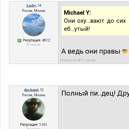
Lucky
, 54
Россия, Москва
Michael Y:
Они оху…вают до сих п
еб…утый!
Репутация: 4512
А
В отпуске
А ведь они правы
16 августа 2017, среда
deo kapri
, 52
Полный пи..дец! Дру
Россия, Москва
Репутация: 1101
В отпуске