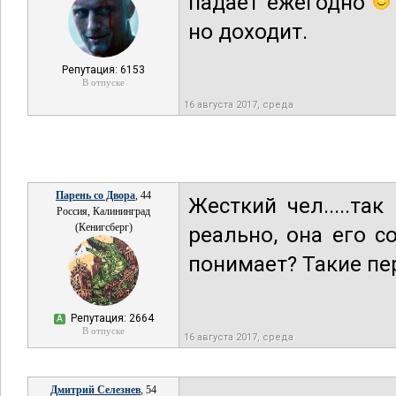
падает ежегодно
но доходит.
Репутация: 6153
В отпуске
16 августа 2017, среда
Парень со Двора
, 44
Жесткий чел.....та
Россия, Калининград
(Кенигсберг)
реально, она его с
понимает? Такие пер
Репутация: 2664
А
В отпуске
16 августа 2017, среда
Дмитрий Селезнев
, 54