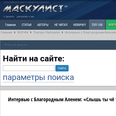
маносфера и место общения мужчин
18+
о проекте
рассказать о нас
Главная
СТАТЬИ
АВТОРЫ
НЕ ЧИТАЛ
НОВИЧКУ
ТОП-100
ФОР
Главная
ФОРУМ
Портрет бабораба
Интервью с Благородным Аленем: 
Ветка: Расстаюсь или Развожусь. САНЧАС
Ветка: Наболевшее. Выскажись!
Р
Поиск по форуму
РАЗДЕЛ: Разное
УЧЕБНИК
ТРИЛОГИЯ
ВИТРИНА
КОПИЛКА
ОТНОШ
Найти на сайте:
параметры поиска
Интервью с Благородным Аленем: «Слышь ты чё т