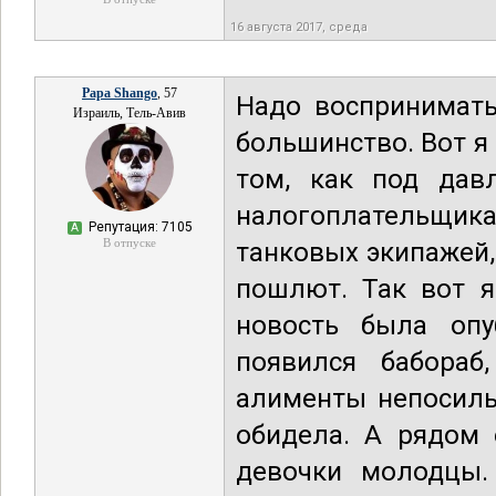
16 августа 2017, среда
Papa Shango
, 57
Надо воспринимать
Израиль, Тель-Авив
большинство. Вот я
том, как под дав
налогоплательщик
Репутация: 7105
А
В отпуске
танковых экипажей,
пошлют. Так вот я
новость была опу
появился бабораб
алименты непосильн
обидела. А рядом 
девочки молодцы. 