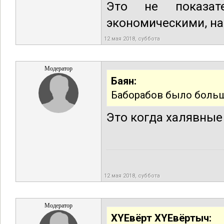
Это не показат
экономическими, н
12 мая 2018, суббота
Модератор
Баян:
Баборабов было больш
Это когда халявные
12 мая 2018, суббота
Модератор
XYEвёрт XYEвёртыч: