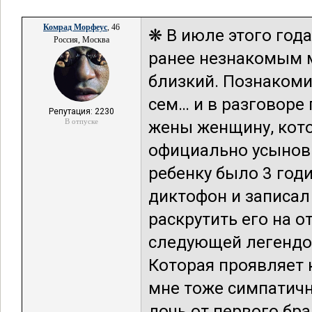
Комрад Морфеус
, 46
❋ В июле этого года
Россия, Москва
ранее незнакомым м
близкий. Познакоми
сем… и в разговоре 
Репутация: 2230
В отпуске
жены женщину, кото
официально усынови
ребенку было 3 год
диктофон и записал
раскрутить его на о
следующей легендой
Которая проявляет 
мне тоже симпатична
дочь от первого бра