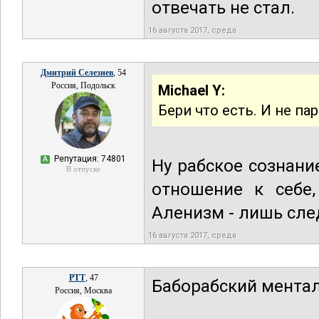
отвечать не стал.
16 августа 2017, среда
Дмитрий Селезнев
, 54
Россия, Подольск
Michael Y:
Бери что есть. И не пар
Репутация: 74801
А
Ну рабское сознани
В отпуске
отношение к себе,
Аленизм - лишь сле
16 августа 2017, среда
РТТ
, 47
Баборабский ментал
Россия, Москва