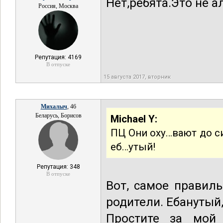
Нет,ребята.Это не а
Россия, Москва
Репутация: 4169
В отпуске
15 августа 2017, вторник
Михалыч
, 46
Беларусь, Борисов
Michael Y:
ПЦ Они оху…вают до сих
еб…утый!
Репутация: 348
В отпуске
Вот, самое правил
родители. Ебанутый,
Простите за мой 