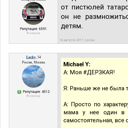
от пистюлей татаро
он не размножить
детям.
Репутация: 6591
В отпуске
16 августа 2017, среда
Lucky
, 54
Россия, Москва
Michael Y:
А: Моя #ДЕРЗКАЯ!
Я: Раньше же не была
Репутация: 4512
А
В отпуске
А: Просто по характер
мама у нее один в 
самостоятельная, все 