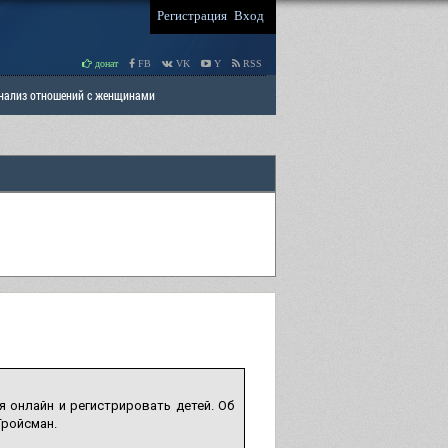
Регистрация
Вход
донат
FB
VK
Y
RSS
Анализ отношений с женщинами
 права мужчин
РАЗДЕЛ: Отцы и Дети
 онлайн и регистрировать детей. Об
Гройсман.