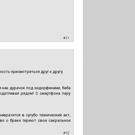
|
#11
ность присмотреться друг к другу.
и как дурачок под эндорфинами, баба
одатливая рядом! С смартфона пару
вратится в сугубо технический акт,
ство о браке теряют свое сакральное
|
#12