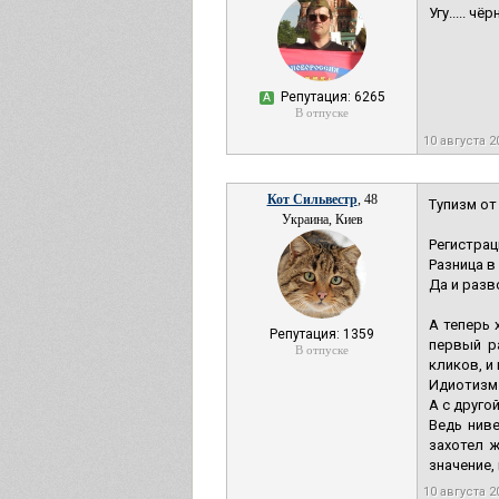
Угу..... чё
Репутация: 6265
А
В отпуске
10 августа 2
Кот Сильвестр
, 48
Тупизм от
Украина, Киев
Регистрац
Разница в
Да и разв
А теперь 
Репутация: 1359
первый р
В отпуске
кликов, и 
Идиотизм
А с друго
Ведь ниве
захотел ж
значение,
10 августа 2