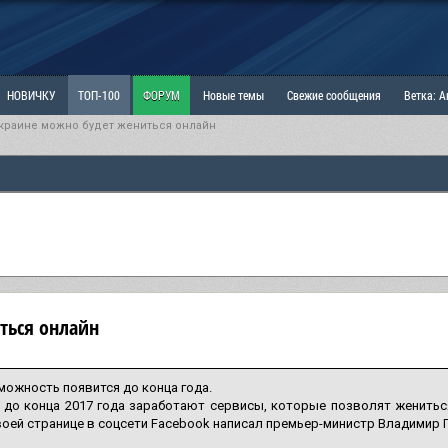
НОВИЧКУ
ТОП-100
ФОРУМ
Новые темы
Свежие сообщения
Ветка: 
Украине можно будет жениться онлайн
ка: Наболевшее. Выскажись!
РАЗДЕЛ: Мы и Женщины
РАЗДЕЛ: Маскулизм, МД и
ИТРИНА
КОПИЛКА
ОТНОШЕНИЯ
ться онлайн
можность появится до конца года.
 до конца 2017 года заработают сервисы, которые позволят жениться
воей странице в соцсети Facebook написал премьер-министр Владимир 