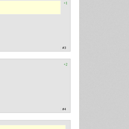
+1
|
#3
+2
|
#4