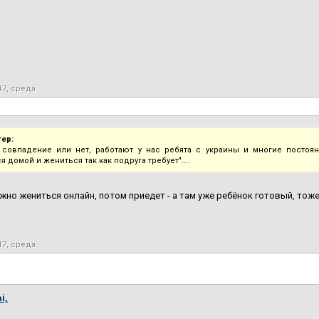
17, среда
тер:
совпадение или нет, работают у нас ребята с украины и многие постоя
я домой и жениться так как подруга требует"....
жно жениться онлайн, потом приедет - а там уже ребёнок готовый, тож
17, среда
i,