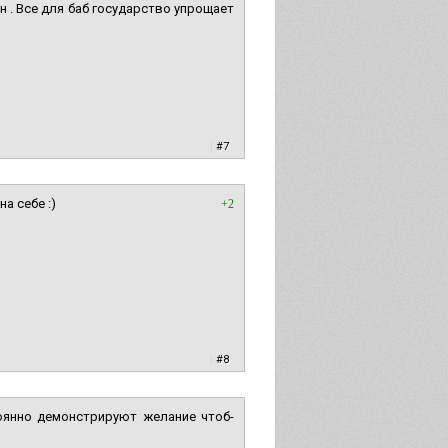
н . Все для баб государство упрощает
|
#7
а себе :)
+2
|
#8
тоянно демонстрируют желание чтоб-