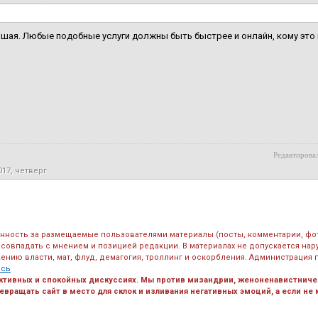
шая. Любые подобные услуги должны быть быстрее и онлайн, кому это
Редактировал
017, четверг
енность за размещаемые пользователями материалы (посты, комментарии, фо
 совпадать с мнением и позицией редакции. В материалах не допускается на
ению власти, мат, флуд, демагогия, троллинг и оскорбления. Администрация 
есь
ктивных и спокойных дискуссиях. Мы против мизандрии, женоненавистничес
вращать сайт в место для склок и изливания негативных эмоций, а если не