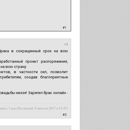
|
#1
+1
 брака в сокращенный срок на всю
зработанный проект распоряжения,
на всю страну.
нктов, в частности сел, позволит
требителям, создав благоприятные
вадьбы низзя! Зарегил брак онлайн -
лось: 1 раз (Последний: 9 августа 2017 в 15:47)
|
#2