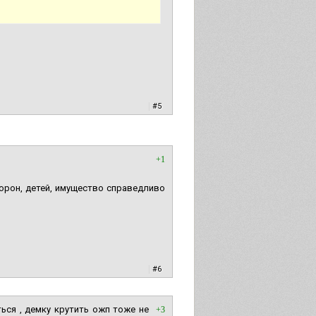
|
#5
+1
торон, детей, имущество справедливо
|
#6
ься , демку крутить ожп тоже не
+3