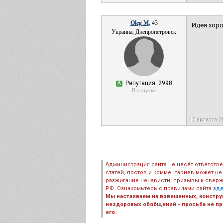
Oleg M
, 43
Идея хоро
Украина, Днепропетровск
Репутация: 2998
А
В отпуске
10 августа 2
Администрация сайта не несёт ответств
статей, постов и комментариев может не
разжигание ненависти, призывы к сверж
РФ. Ознакомьтесь с правилами сайта
зд
Мы настаиваем на взвешенных, констру
нездоровых обобщений - просьба не пре
его.