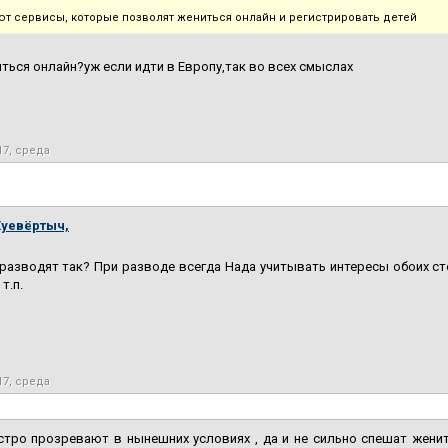
ют сервисы, которые позволят жениться онлайн и регистрировать детей
ться онлайн?уж если идти в Европу,так во всех смыслах
17, среда
Хуевёртыч,
 разводят так? При разводе всегда Нада учитывать интересы обоих с
 т.п.
17, среда
тро прозревают в нынешних условиях , да и не сильно спешат женит