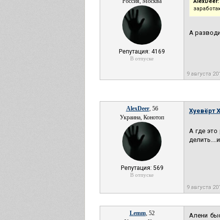
Россия, Москва
AlexDeer:
заработа
А разводи
Репутация: 4169
В отпуске
9 августа 20
AlexDeer
, 56
Хуевёрт 
Украина, Конотоп
А где это
делить....и
Репутация: 569
В отпуске
9 августа 20
Lemm
, 52
Алени быс