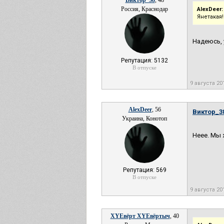
Виктор_38
, 48
Россия, Краснодар
AlexDeer:
Янетакая!
Надеюсь, 
Репутация: 5132
В отпуске
9 августа 20
AlexDeer
, 56
Виктор_3
Украина, Конотоп
Неее. Мы
Репутация: 569
В отпуске
9 августа 20
XYEвёрт XYEвёртыч
, 40