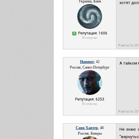
Украина, Киев
хотят дол
.
Репутация: 1606
А
В отпуске
9 августа 20
Hammer
, 42
А тайком 
Россия, Санкт-Петербург
Репутация: 6253
В отпуске
9 августа 20
Саня Хантер
, 48
Не знаю 
Россия, Кимры
"вернутьс