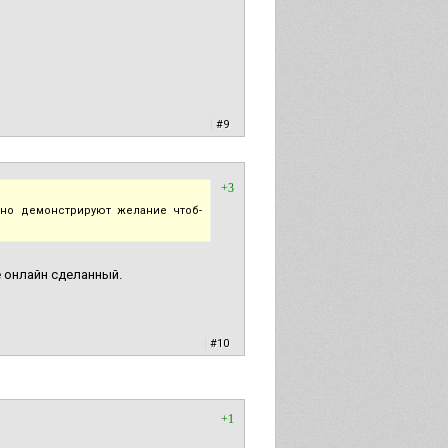
|
#9
+3
нно демонстрируют желание чтоб-
е онлайн сделанный.
|
#10
+1