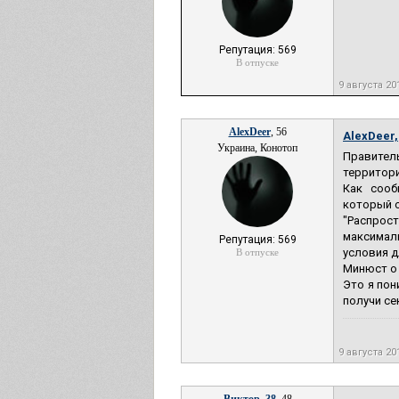
Репутация: 569
В отпуске
9 августа 20
AlexDeer
, 56
AlexDeer,
Украина, Конотоп
Правител
территор
Как сооб
который о
"Распрос
максимал
Репутация: 569
условия д
В отпуске
Минюст о 
Это я пон
получи сек
9 августа 20