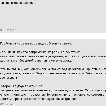
рненький и картавенький....
017, четверг
 Гройсмана, уровень продавца арбузов на рынке.
ия он лайн - как это современно! Реформы в действии!
 чем - раньше заявление за месяц подавали, хоть как то давали возмож
од опять же - без детей, заявление + месяц сроку.
хоть ты пьяный, хоть обкурился, а может под действием наркотика, ил
аз дала - все, женюсь. Хорошо же вместе, романтика, баба такая п
все - женаты!
.
й стороны я двумя руками "за"!
лируется значимость брачевания для молодых аленей. Скоро брак пре
енился, поругался - развелся. То есть синяк в паспорте, свидетель
 институт брака превращается в дурацкий аттракцион.
017, четверг