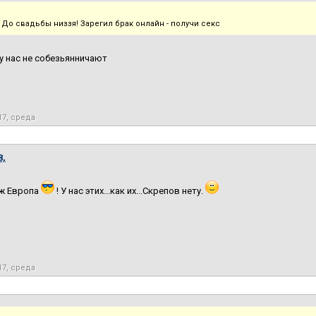
 До свадьбы низзя! Зарегил брак онлайн - получи секс
у нас не собезьянничают
17, среда
8,
 ж Европа
! У нас этих...как их...Скрепов нету.
17, среда