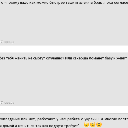
го - посему надо как можно быстрее тащить аленя в брак , пока согласе
17, среда
без тебя женить не смогут случайно? Или хакерша ломанет базу и женит н
17, среда
совпадение или нет, работают у нас ребята с украины и многие пос
я домой и жениться так как подруга требует"....