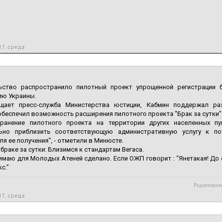
17, среда
ьство распространило пилотный проект упрощенной регистрации
ию Украины.
щает пресс-служба Министерства юстиции, Кабмин поддержал ра
беспечил возможность расширения пилотного проекта "Брак за сутки" 
транение пилотного проекта на территории других населенных пу
ьно приблизить соответствующую административную услугу к по
ля ее получения", - отметили в Минюсте.
браке за сутки: Близимся к стандартам Вегаса.
имаю для Молодых Атеней сделано. Если ОЖП говорит : "Янетакая! До с
с."
Редактирова
17, среда