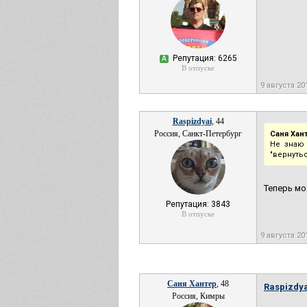
Репутация: 6265
А
В отпуске
9 августа 20
Raspizdyai
, 44
Россия, Санкт-Петербург
Саня Хан
Не знаю 
"вернутьс
Теперь мо
Репутация: 3843
В отпуске
9 августа 20
Саня Хантер
, 48
Raspizdya
Россия, Кимры