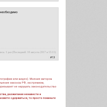
 необходимо
ось: 1 раз (Последний: 10 августа 2017 в 13:11)
|
#13
тографии или видео). Мнение авторов
рушение законов РФ, экстремизм,
призывает не нарушать законодательство
тва, разжигания ненависти и
 можете сдержаться, то просто покиньте