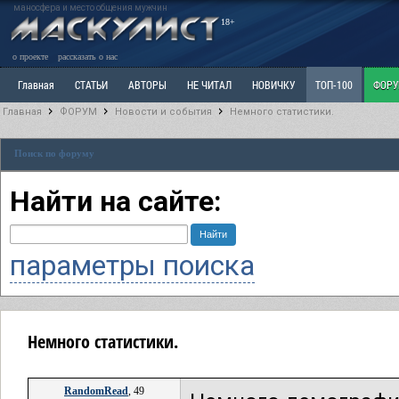
маносфера и место общения мужчин
18+
о проекте
рассказать о нас
Главная
СТАТЬИ
АВТОРЫ
НЕ ЧИТАЛ
НОВИЧКУ
ТОП-100
ФОР
Главная
ФОРУМ
Новости и события
Немного статистики.
Ветка: Расстаюсь или Развожусь. САНЧАС
Ветка: Наболевшее. Выскажись!
Р
Поиск по форуму
РАЗДЕЛ: Разное
УЧЕБНИК
ТРИЛОГИЯ
ВИТРИНА
КОПИЛКА
ОТНОШ
Найти на сайте:
параметры поиска
Немного статистики.
RandomRead
, 49