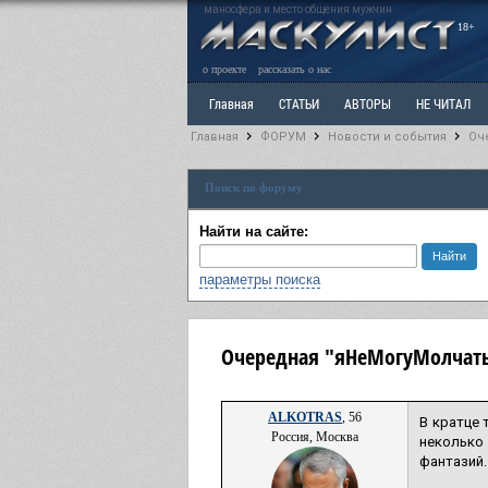
маносфера и место общения мужчин
18+
о проекте
рассказать о нас
Главная
СТАТЬИ
АВТОРЫ
НЕ ЧИТАЛ
Главная
ФОРУМ
Новости и события
Оч
Ветка: Расстаюсь или Развожусь. САНЧАС
Вет
Поиск по форуму
РАЗДЕЛ: Разное
УЧЕБНИК
ТРИЛОГИЯ
В
Найти на сайте:
параметры поиска
Очередная "яНеМогуМолчать"
ALKOTRAS
, 56
В кратце 
Россия, Москва
неколько 
фантазий.