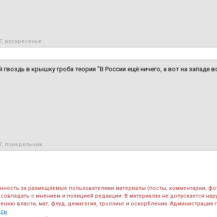
7, воскресенье
 гвоздь в крышку гроба теории "В России ещё ничего, а вот на западе в
17, понедельник
енность за размещаемые пользователями материалы (посты, комментарии, фо
 совпадать с мнением и позицией редакции. В материалах не допускается на
ению власти, мат, флуд, демагогия, троллинг и оскорбления. Администрация 
есь