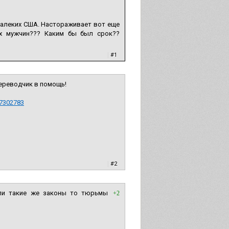
 далеких США. Настораживает вот еще
ых мужчин??? Каким бы был срок??
|
#1
переводчик в помощь!
97302783
|
#2
ли такие же законы то тюрьмы
+2