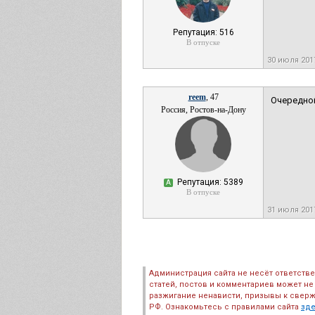
Репутация: 516
В отпуске
30 июля 201
reem
, 47
Очередной
Россия, Ростов-на-Дону
Репутация: 5389
А
В отпуске
31 июля 20
Администрация сайта не несёт ответств
статей, постов и комментариев может не
разжигание ненависти, призывы к сверж
РФ. Ознакомьтесь с правилами сайта
зд