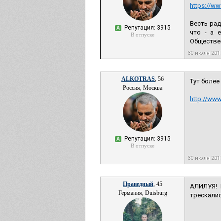
https://w
Весть рад
Репутация: 3915
А
что - а 
В отпуске
Обществе
30 июля 201
ALKOTRAS
, 56
Тут более
Россия, Москва
http://ww
Репутация: 3915
А
В отпуске
30 июля 201
Праведный
, 45
АЛИЛУЯ! 
Германия, Duisburg
трескалис