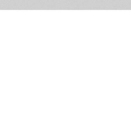
Помощь и контакты
Дружественны
Пользовательское соглашение
Мужское Движ
Емайл - info@masculist.ru
сёт ответственность за размещаемые пользователями материалы. Мнение авто
ещённых на страницах сайта, могут не совпадать с мнениями и позицией реда
Маскулист - просвещение мужчин © 2026