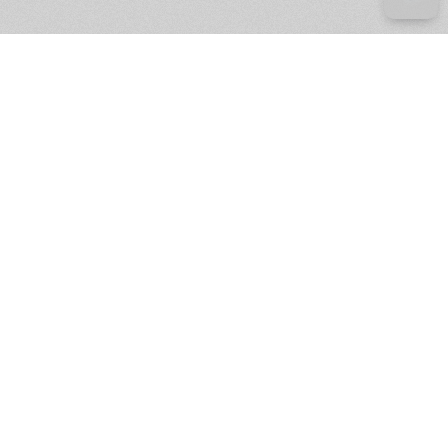
е ресурсы
ение России
ров статей и комментариев,
кции.