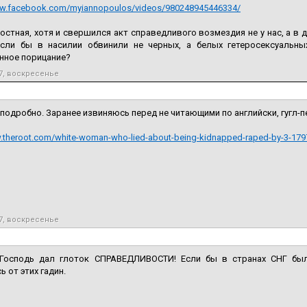
ww.facebook.com/myiannopoulos/videos/980248945446334/
остная, хотя и свершился акт справедливого возмездия не у нас, а в
если бы в насилии обвинили не черных, а белых гетеросексуальн
нное порицание?
7, воскресенье
 подробно. Заранее извиняюсь перед не читающими по английски, гугл-
w.theroot.com/white-woman-who-lied-about-being-kidnapped-raped-by-3-17
7, воскресенье
Господь дал глоток СПРАВЕДЛИВОСТИ! Если бы в странах СНГ бы
ь от этих гадин.