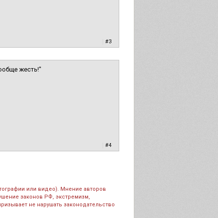
|
#3
ообще жесть!"
|
#4
тографии или видео). Мнение авторов
рушение законов РФ, экстремизм,
призывает не нарушать законодательство