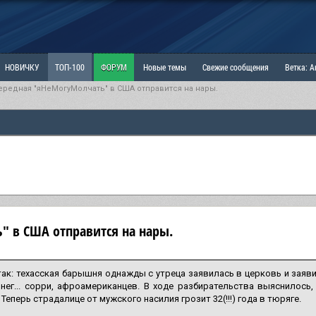
НОВИЧКУ
ТОП-100
ФОРУМ
Новые темы
Свежие сообщения
Ветка: 
ередная "яНеМогуМолчать" в США отправится на нары.
ка: Наболевшее. Выскажись!
РАЗДЕЛ: Мы и Женщины
РАЗДЕЛ: Маскулизм, МД и
ИТРИНА
КОПИЛКА
ОТНОШЕНИЯ
 в США отправится на нары.
так: техасская барышня однажды с утреца заявилась в церковь и заяви
нег... сорри, афроамериканцев. В ходе разбирательства выяснилось,
 Теперь страдалице от мужского насилия грозит 32(!!!) года в тюряге.