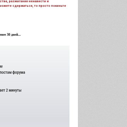
тва, разжигания ненависти и
 можете сдержаться, то просто покиньте
ее 30 дней...
ме
 постам форума
ает 2 минуты