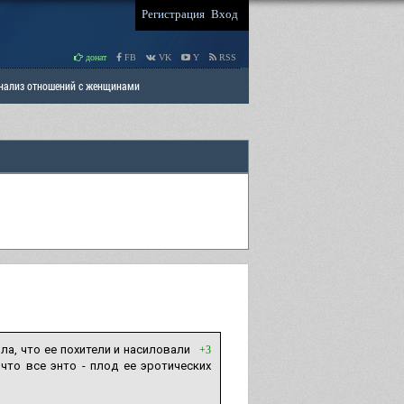
Регистрация
Вход
донат
FB
VK
Y
RSS
Анализ отношений с женщинами
 права мужчин
РАЗДЕЛ: Отцы и Дети
ла, что ее похители и насиловали
+3
 что все энто - плод ее эротических