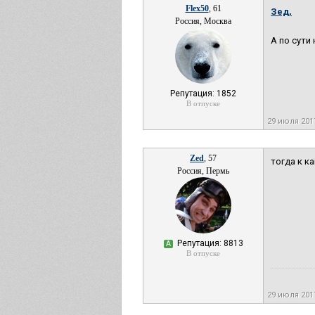
Flex50
, 61
Зед,
Россия, Москва
А по сути
Репутация: 1852
В отпуске
29 июля 201
Zed
, 57
тогда к к
Россия, Пермь
Репутация: 8813
А
В отпуске
29 июля 201