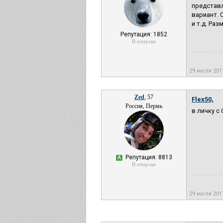
представ
вариант. 
и т.д. Ра
Репутация: 1852
В отпуске
29 июля 201
Zed
, 57
Flex50,
Россия, Пермь
в личку с
Репутация: 8813
А
В отпуске
29 июля 201