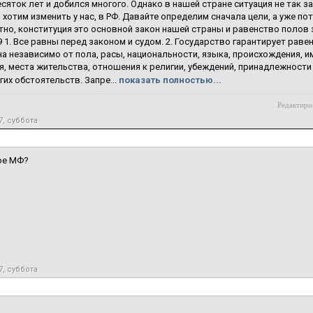
есяток лет и добился многого. Однако в нашей стране ситуация не так з
 хотим изменить у нас, в РФ. Давайте определим сначала цели, а уже п
тно, конституция это основной закон нашей страны и равенство полов 
9 1. Все равны перед законом и судом. 2. Государство гарантирует раве
а независимо от пола, расы, национальности, языка, происхождения, 
, места жительства, отношения к религии, убеждений, принадлежности
гих обстоятельств. Запре...
показать полностью...
Редактиров
7, суббота
ое МФ?
7, суббота