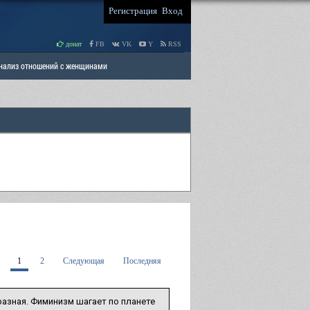
Регистрация
Вход
донат
FB
VK
Y
RSS
Анализ отношений с женщинами
 права мужчин
РАЗДЕЛ: Отцы и Дети
1
2
Следующая
Последняя
разная. Фиминизм шагает по планете