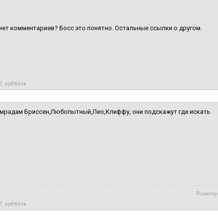
 нет комментариев? Босс это понятно. Остальные ссылки о другом.
7, суббота
амрадам Бриссен,Любопытный,Лео,Клиффу, они подскажут где искать
Редактир
7, суббота