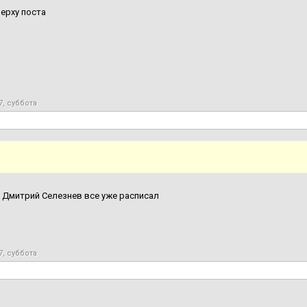
ерху поста
7, суббота
 Дмитрий Селезнев все уже расписал
7, суббота