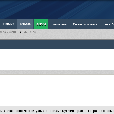
НОВИЧКУ
ТОП-100
ФОРУМ
Новые темы
Свежие сообщения
Ветка: 
рава мужчин!
МД в РФ
ка: Наболевшее. Выскажись!
РАЗДЕЛ: Мы и Женщины
РАЗДЕЛ: Маскулизм, МД и
ИТРИНА
КОПИЛКА
ОТНОШЕНИЯ
 впечатление, что ситуация с правами мужчин в разных странах очень 