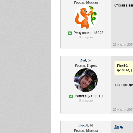
Россия, Москва
Справа вв
Репутация: 18028
А
В отпуске
29 июля 201
Zed
, 57
Россия, Пермь
Flex50:
цели МД
так вроде
Репутация: 8813
А
В отпуске
29 июля 201
Flex50
, 61
Зед,
Россия, Москва