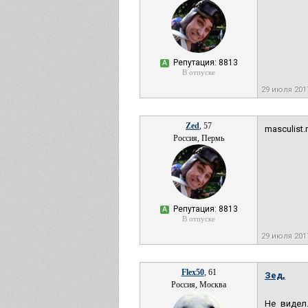
Репутация: 8813
А
В отпуске
29 июля 201
Zed
, 57
masculist.
Россия, Пермь
Репутация: 8813
А
В отпуске
29 июля 201
Flex50
, 61
Зед,
Россия, Москва
Не видел