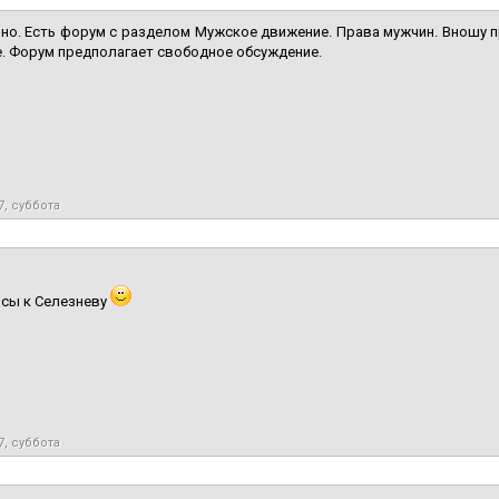
но. Есть форум с разделом Мужское движение. Права мужчин. Вношу п
. Форум предполагает свободное обсуждение.
7, суббота
осы к Селезневу
7, суббота