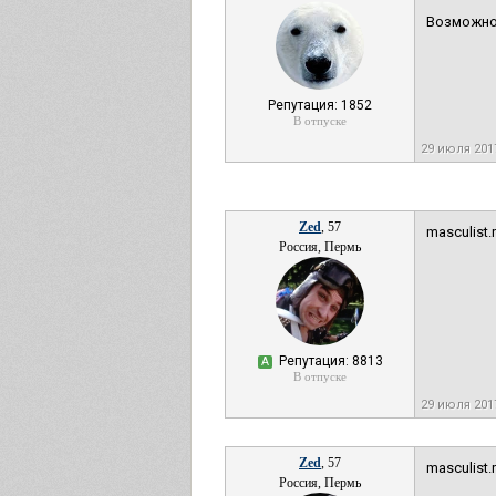
Возможно 
Репутация: 1852
В отпуске
29 июля 201
Zed
, 57
masculist.
Россия, Пермь
Репутация: 8813
А
В отпуске
29 июля 201
Zed
, 57
masculist.
Россия, Пермь