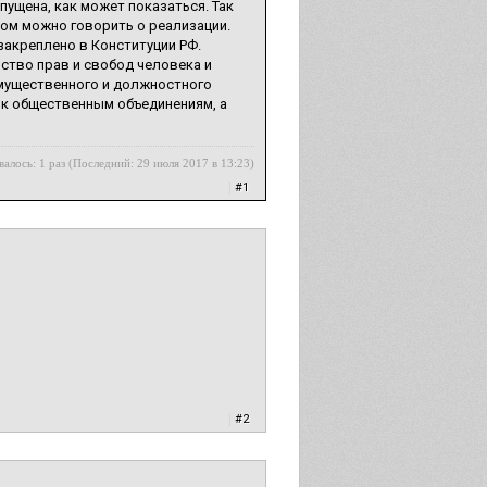
апущена, как может показаться. Так
отом можно говорить о реализации.
закреплено в Конституции РФ.
нство прав и свобод человека и
имущественного и должностного
 к общественным объединениям, а
алось: 1 раз (Последний: 29 июля 2017 в 13:23)
|
#1
|
#2