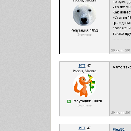
Россия, Москва
не один д
что же мы
Как извес
«Статья 1
гражданин
положения
Репутация: 1852
также дру
В отпуске
29 июля 201
РТТ
, 47
А что так
Россия, Москва
Репутация: 18028
А
В отпуске
29 июля 201
РТТ
, 47
Flex50,