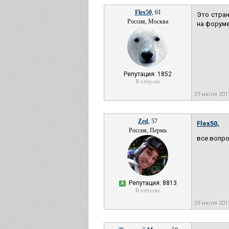
Flex50
, 61
Это стран
Россия, Москва
на форуме
Репутация: 1852
В отпуске
29 июля 201
Zed
, 57
Flex50,
Россия, Пермь
все вопр
Репутация: 8813
А
В отпуске
29 июля 201