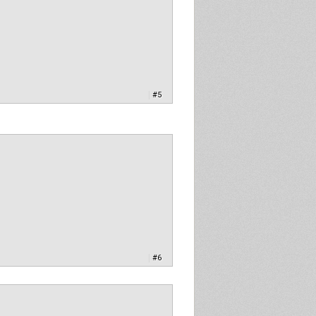
|
#5
|
#6