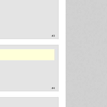
|
#3
|
#4