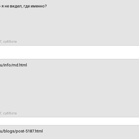
я не видел, где именно?
7, суббота
ru/info/md.html
7, суббота
ru/blogs/post-5187.html