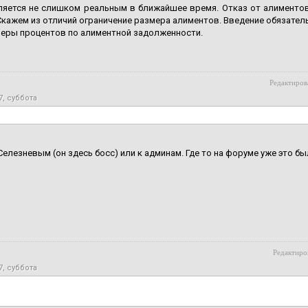
ляется не слишком реальным в ближайшее время. Отказ от алиментов
Скажем из отличий ограничение размера алиментов. Введение обязате
змеры процентов по алиментной задолженности.
Редактирова
7, суббота
 Селезневым (он здесь босс) или к админам. Где то на форуме уже это бы
Редактиров
7, суббота