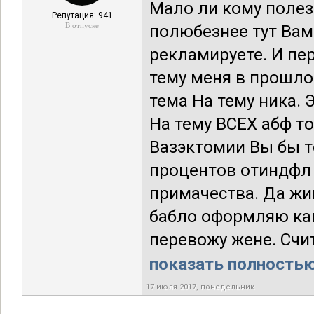
Мало ли кому полез
Репутация: 941
В отпуске
полюбезнее тут Вам
рекламируете. И пер
тему меня в прошло
тема На тему ника. 
На тему ВСЕХ абф то
Вазэктомии Вы бы т
процентов отиндфл н
примачества. Да жи
бабло оформляю как
перевожу жене. Счит
показать полностью.
17 июля 2017, понедельник