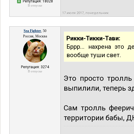
Репутация: 18028
А
В отпуске
17 июля 2017, понедельник
Sea Fighter
, 50
Россия, Москва
Рикки-Тикки-Тави:
Бррр... нахрена это 
вообще туши свет.
Репутация: 3274
В отпуске
Это просто тролль
выпилили, теперь з
Сам тролль феерич
территории бабы, Д