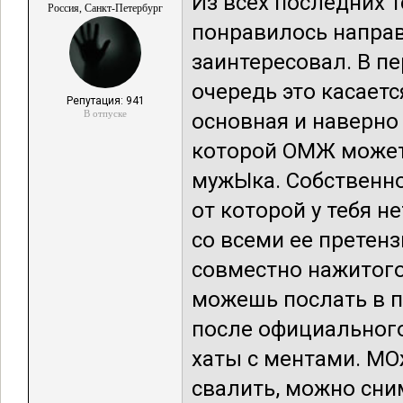
Из всех последних 
Россия, Санкт-Петербург
понравилось напра
заинтересовал. В п
очередь это касает
Репутация: 941
В отпуске
основная и наверн
которой ОМЖ может
мужЫка. Собственно
от которой у тебя н
со всеми ее претен
совместно нажитого
можешь послать в п
после официальног
хаты с ментами. МО
свалить, можно сним