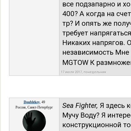
все подзапарно и хо
400? А когда на сче
тр? И опять же пол
требует напрягаться
Никаких напрягов. 
независимость Мне 
MGTOW К размножени
17 июля 2017, понедельник
Doublekey
, 49
Sea Fighter,
Я здесь 
Россия, Санкт-Петербург
Мучу Воду? Я интер
конструкционной то