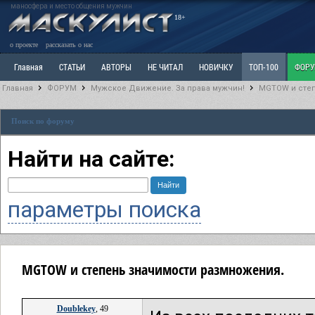
маносфера и место общения мужчин
18+
о проекте
рассказать о нас
Главная
СТАТЬИ
АВТОРЫ
НЕ ЧИТАЛ
НОВИЧКУ
ТОП-100
ФОР
Главная
ФОРУМ
Мужское Движение. За права мужчин!
MGTOW и степ
Ветка: Расстаюсь или Развожусь. САНЧАС
Ветка: Наболевшее. Выскажись!
Р
Поиск по форуму
РАЗДЕЛ: Разное
УЧЕБНИК
ТРИЛОГИЯ
ВИТРИНА
КОПИЛКА
ОТНОШ
Найти на сайте:
параметры поиска
MGTOW и степень значимости размножения.
Doublekey
, 49