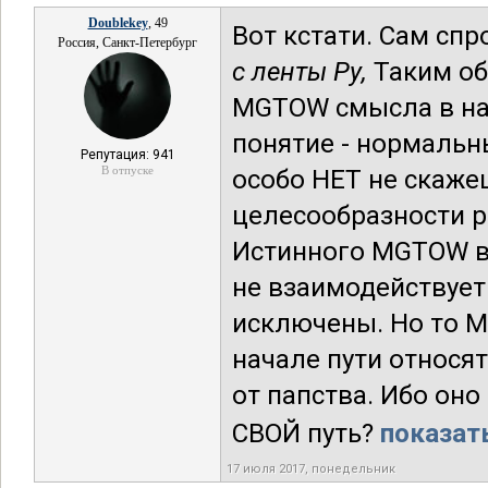
Doublekey
, 49
Вот кстати. Сам спр
Россия, Санкт-Петербург
с ленты Ру,
Таким об
MGTOW смысла в нас
понятие - нормальны
Репутация: 941
В отпуске
особо НЕТ не скажеш
целесообразности 
Истинного MGTOW ва
не взаимодействует
исключены. Но то М
начале пути относя
от папства. Ибо он
СВОЙ путь?
показать
17 июля 2017, понедельник