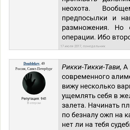
неохота. Вообщ
предпосылки и на
размножения. Но 
операции. Ибо второ
17 июля 2017, понедельник
Doublekey
, 49
Рикки-Тикки-Тави,
А 
Россия, Санкт-Петербург
современного алиме
вижу несколько вари
ущемлять себя в жел
Репутация: 941
В отпуске
залета. Начинать пл
по безналу ожп на 
нет ли на тебя суде