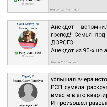
Репутация: 18028
А
В отпуске
30 июня 2017, пятница
Саня Хантер
, 48
Анекдот вспомнилс
Россия, Кимры
господ! Семья под
ДОРОГО.
Анекдот из 90-х но а
Репутация: 6265
А
В отпуске
30 июня 2017, пятница
Miguel
, 57
услышал вчера исто
Россия, Санкт-Петербург
РСП сумела раскру
вместе в его кварти
И произошел разрыв
Репутация: 660