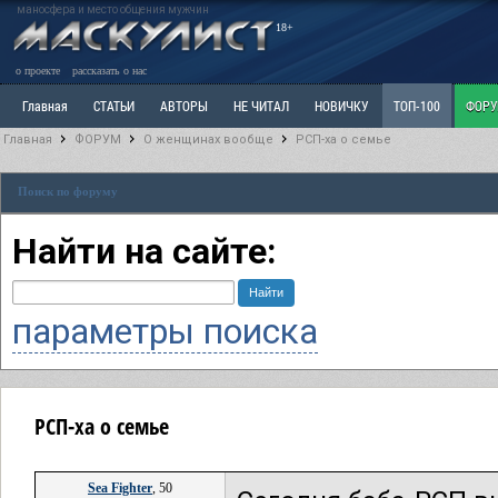
маносфера и место общения мужчин
18+
о проекте
рассказать о нас
Главная
СТАТЬИ
АВТОРЫ
НЕ ЧИТАЛ
НОВИЧКУ
ТОП-100
ФОР
Главная
ФОРУМ
О женщинах вообще
РСП-ха о семье
Ветка: Расстаюсь или Развожусь. САНЧАС
Ветка: Наболевшее. Выскажись!
Р
Поиск по форуму
РАЗДЕЛ: Разное
УЧЕБНИК
ТРИЛОГИЯ
ВИТРИНА
КОПИЛКА
ОТНОШ
Найти на сайте:
параметры поиска
РСП-ха о семье
Sea Fighter
, 50