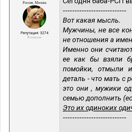
Сегодня баба-РСП 
Россия, Москва
---------------------------
Вот какая мысль.
Мужчины, не все кон
Репутация: 3274
В отпуске
не отношения а именн
Именно они считают
ее как бы взяли б
помойки, отмыли 
деталь - что мать с 
это они , мужики о
семью дополнить (е
Это их одиноких оди
---------------------------