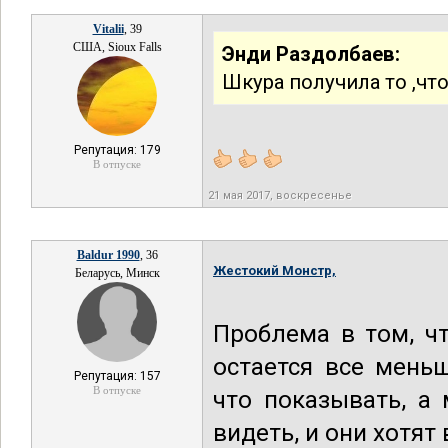
Vitalii
, 39
США, Sioux Falls
Энди Раздолбаев:
Шкура получила то ,чт
Репутация: 179
В отпуске
21 мая 2017, воскресенье
Baldur 1990
, 36
Жестокий Монстр,
Беларусь, Минск
Проблема в том, чт
остается все мень
Репутация: 157
В отпуске
что показывать, а
видеть, и они хотят