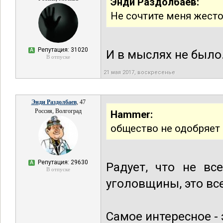
Энди Раздолбаев:
Не сочтите меня жесток
Репутация: 31020
А
И в мыслях не было
В отпуске
21 мая 2017, воскресенье
Энди Раздолбаев
, 47
Россия, Волгоград
Hammer:
общество не одобряет 
Репутация: 29630
А
Радует, что не вс
В отпуске
уголовщины, это вс
Самое интересное -