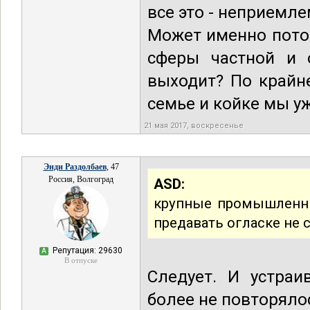
все это - неприемл
Может именно потом
сферы частной и 
выходит? По крайн
семье и койке мы у
21 мая 2017, воскресенье
Энди Раздолбаев
, 47
Россия, Волгоград
ASD:
крупные промышленные
предавать огласке не 
Репутация: 29630
А
В отпуске
Следует. И устраи
более не повторяло