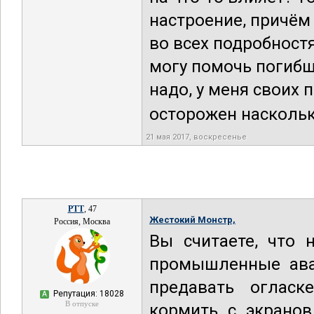
настроение, причём
во всех подробност
могу помочь погибш
надо, у меня своих п
осторожен насколько
21 мая 2017, воскресенье
РТТ
, 47
Жестокий Монстр,
Россия, Москва
Вы считаете, что 
промышленные авар
предавать огласк
Репутация: 18028
А
В отпуске
кормить с экранов