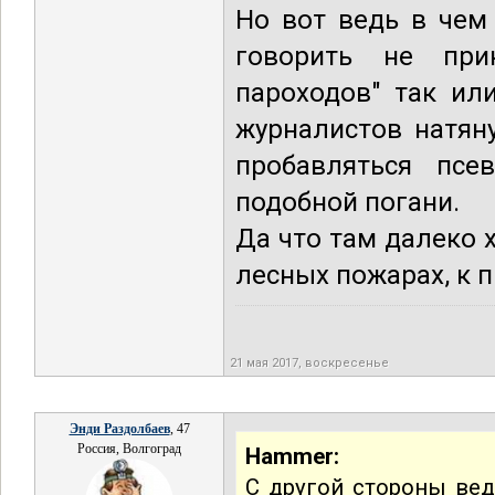
Но вот ведь в чем
говорить не прин
пароходов" так ил
журналистов натян
пробавляться псе
подобной погани.
Да что там далеко х
лесных пожарах, к п
21 мая 2017, воскресенье
Энди Раздолбаев
, 47
Россия, Волгоград
Hammer:
С другой стороны вед