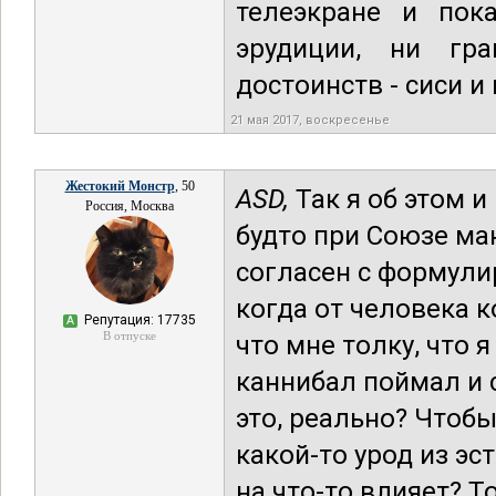
телеэкране и пока
эрудиции, ни гра
достоинств - сиси и
21 мая 2017, воскресенье
Жестокий Монстр
, 50
ASD,
Так я об этом и
Россия, Москва
будто при Союзе ман
согласен с формули
когда от человека 
Репутация: 17735
А
В отпуске
что мне толку, что 
каннибал поймал и 
это, реально? Чтобы
какой-то урод из эс
на что-то влияет? Т