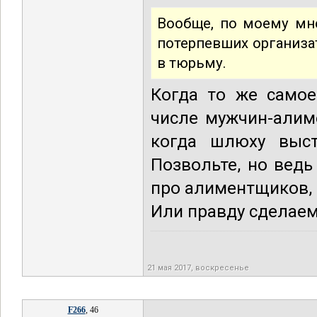
Вообще, по моему мн
потерпевших организат
в тюрьму.
Когда то же самое
числе мужчин-алим
когда шлюху выст
Позвольте, но вед
про алиментщиков, 
Или правду сделаем
21 мая 2017, воскресенье
F266
, 46