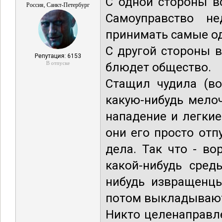
С одной стороны вс
Россия, Санкт-Петербург
Самоуправство н
принимать самые о
С другой стороны в
Репутация: 6153
В отпуске
блюдет общество.
Стащил чудила (во
какую-нибудь мелоч
нападение и легки
они его просто отп
дела. Так что - в
какой-нибудь сред
нибудь извращенцы
потом выкладывают
Никто целенаправле