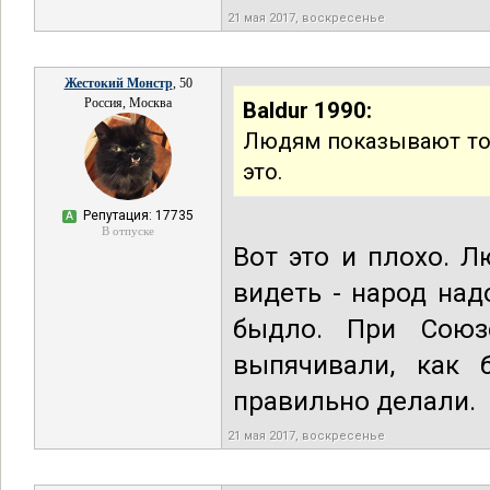
21 мая 2017, воскресенье
Жестокий Монстр
, 50
Россия, Москва
Baldur 1990:
Людям показывают то, 
это.
Репутация: 17735
А
В отпуске
Вот это и плохо. Л
видеть - народ над
быдло. При Союз
выпячивали, как 
правильно делали.
21 мая 2017, воскресенье