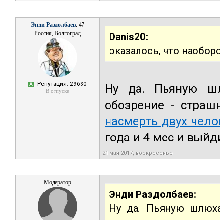
Энди Раздолбаев
, 47
Россия, Волгоград
Danis20:
оказалось, что наоборо
Репутация: 29630
А
Ну да. Пьяную ш
В отпуске
обозрение - страш
насмерть двух челов
года и 4 мес и выйд
21 мая 2017, воскресенье
Модератор
Энди Раздолбаев:
Ну да. Пьяную шлюха