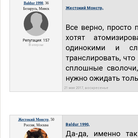
Baldur 1990
, 36
Жестокий Монстр,
Беларусь, Минск
Все верно, просто 
хотят атомизиро
Репутация: 157
В отпуске
одинокими и сл
транслировать, что 
сплошные сволочи,
нужно ожидать толь
21 мая 2017, воскресенье
Жестокий Монстр
, 50
Baldur 1990,
Россия, Москва
Да-да, именно так