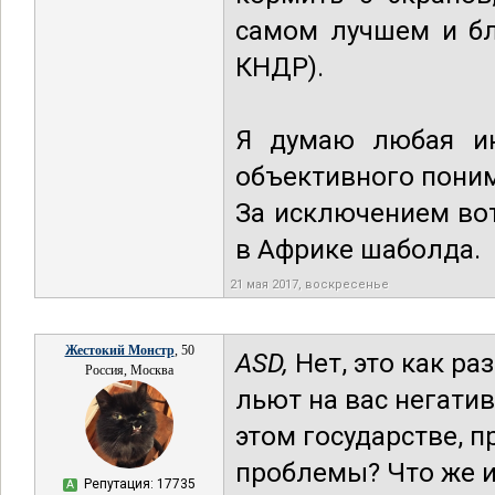
самом лучшем и бл
КНДР).
Я думаю любая ин
объективного поним
За исключением вот
в Африке шаболда.
21 мая 2017, воскресенье
Жестокий Монстр
, 50
ASD,
Нет, это как р
Россия, Москва
льют на вас негатив
этом государстве, 
проблемы? Что же и
Репутация: 17735
А