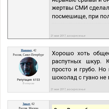
жертвы СМИ сделал
посмешище, при пол
21 мая 2017, воскресенье
Hammer
, 42
Хорошо хоть обще
Россия, Санкт-Петербург
распутных шкур. 
просто и грубо. Но
шоколад с гуано не 
Репутация: 6153
В отпуске
21 мая 2017, воскресенье
Закат
, 62
Россия, Москва