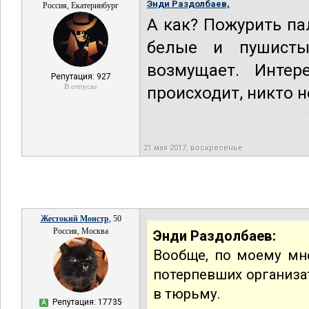
Энди Раздолбаев,
Россия, Екатеринбург
А как? Пожурить па
белые и пушисты
возмущает. Инте
Репутация: 927
В отпуске
происходит, никто н
21 мая 2017, воскресенье
Жестокий Монстр
, 50
Россия, Москва
Энди Раздолбаев:
Вообще, по моему мн
потерпевших организат
в тюрьму.
Репутация: 17735
А