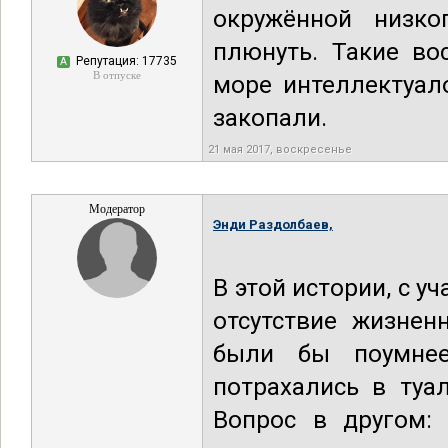
окружённой низко
плюнуть. Такие во
Репутация: 17735
А
В отпуске
море интеллектуал
закопали.
21 мая 2017, воскресенье
Модератор
Энди Раздолбаев,
В этой истории, с 
отсутствие жизнен
были бы поумнее
потрахались в туа
Вопрос в другом: