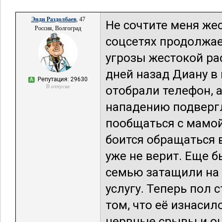
Энди Раздолбаев
, 47
Не сочтите меня же
Россия, Волгоград
соцсетях продолжае
угрозы жестокой рас
дней назад Диану 
Репутация: 29630
А
В отпуске
отобрали телефон, а
нападению подвергл
пообщаться с мамой
боится обращаться 
уже не верит. Еще 
семью затащили на 
услугу. Теперь пол 
том, что её изнаси
нервные срывы и он