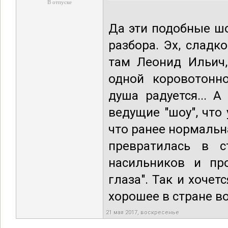
В отпуске
Да эти подобные шо
разбора. Эх, слад
там Леонид Ильич,
одной коровотонно
душа радуется... 
ведущие "шоу", что 
что ранее нормальн
превратилась в с
насильников и про
глаза". Так и хочет
хорошее в стране в
21 мая 2017, воскресенье