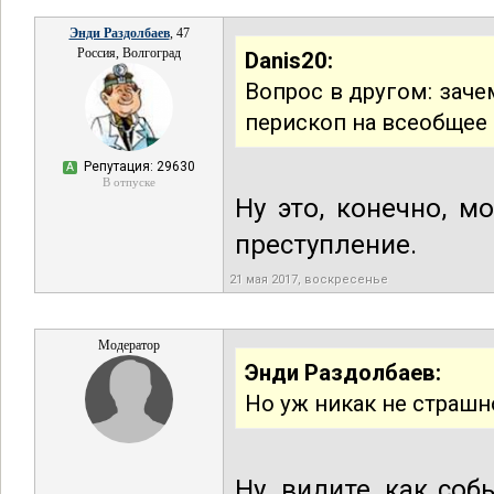
Энди Раздолбаев
, 47
Россия, Волгоград
Danis20:
Вопрос в другом: заче
перископ на всеобщее
Репутация: 29630
А
В отпуске
Ну это, конечно, м
преступление.
21 мая 2017, воскресенье
Модератор
Энди Раздолбаев:
Но уж никак не страшн
Ну, видите, как соб