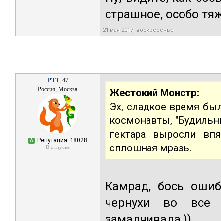
страшное, особо тя
21 мая 2017, воскресенье
РТТ
, 47
Россия, Москва
Жестокий Монстр:
Эх, сладкое время бы
космонавты, "Будильни
гектара выросли впя
Репутация: 18028
А
сплошная мразь.
В отпуске
Камрад, бось ошиб
чернухи во все 
замалчивала ))