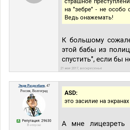
страшное преступлени
на "зебре" - не особо
Ведь онажемать!
К большому сожале
этой бабы из полиц
спустить", если бы 
21 мая 2017, воскресенье
Энди Раздолбаев
, 47
Россия, Волгоград
ASD:
это засилие на экрана
Репутация: 29630
А
А мне лицезреть 
В отпуске