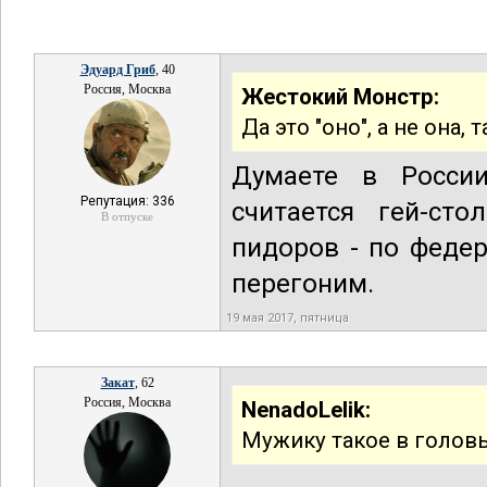
Эдуард Гриб
, 40
Россия, Москва
Жестокий Монстр:
Да это "оно", а не она,
Думаете в России
Репутация: 336
считается гей-ст
В отпуске
пидоров - по феде
перегоним.
19 мая 2017, пятница
Закат
, 62
Россия, Москва
NenadoLelik:
Мужику такое в головы