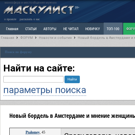
маносфера и место общения мужчин
18+
о проекте
рассказать о нас
Главная
СТАТЬИ
АВТОРЫ
НЕ ЧИТАЛ
НОВИЧКУ
ТОП-100
ФОР
Главная
ФОРУМ
Новости и события
Новый бордель в Амстердаме и 
Ветка: Расстаюсь или Развожусь. САНЧАС
Ветка: Наболевшее. Выскажись!
Р
Поиск по форуму
РАЗДЕЛ: Разное
УЧЕБНИК
ТРИЛОГИЯ
ВИТРИНА
КОПИЛКА
ОТНОШ
Найти на сайте:
параметры поиска
Новый бордель в Амстердаме и мнение женщины
Ptalomey
, 45