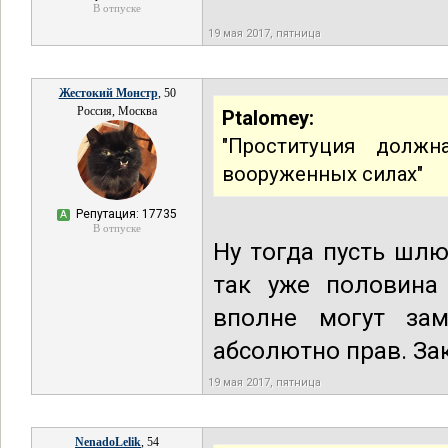
В отпуске
19 мая 2017, пятница
Жестокий Монстр
, 50
Россия, Москва
Ptalomey:
"Проституция долж
вооруженных силах"
Репутация: 17735
А
В отпуске
Ну тогда пусть шлю
так уже половина
вполне могут за
абсолютно прав. За
19 мая 2017, пятница
NenadoLelik
, 54