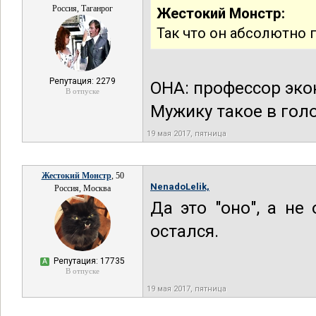
Россия, Таганрог
Жестокий Монстр:
Так что он абсолютно 
Репутация: 2279
ОНА: профессор эк
В отпуске
Мужику такое в гол
19 мая 2017, пятница
Жестокий Монстр
, 50
NenadoLelik,
Россия, Москва
Да это "оно", а не
остался.
Репутация: 17735
А
В отпуске
19 мая 2017, пятница