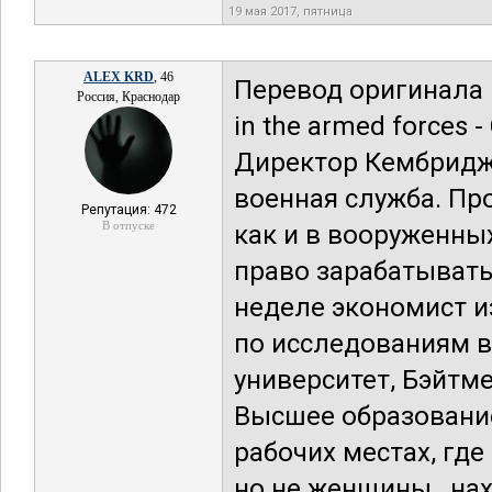
19 мая 2017, пятница
ALEX KRD
, 46
Перевод оригинала (P
Россия, Краснодар
in the armed forces 
Директор Кембриджа
военная служба. Пр
Репутация: 472
В отпуске
как и в вооруженны
право зарабатывать 
неделе экономист и
по исследованиям в
университет, Бэйтме
Высшее образование
рабочих местах, где
но не женщины , на