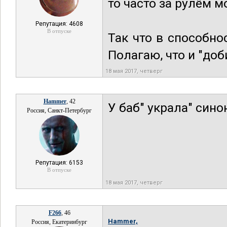
то часто за рулём м
Репутация: 4608
В отпуске
Так что в способно
Полагаю, что и "до
18 мая 2017, четверг
Hammer
, 42
У баб" украла" син
Россия, Санкт-Петербург
Репутация: 6153
В отпуске
18 мая 2017, четверг
F266
, 46
Hammer,
Россия, Екатеринбург