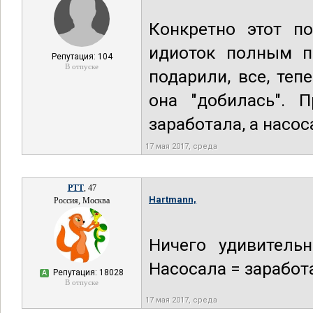
Конкретно этот по
идиоток полным п
Репутация: 104
В отпуске
подарили, все, теп
она "добилась". 
заработала, а насоса
17 мая 2017, среда
РТТ
, 47
Hartmann,
Россия, Москва
Ничего удивительн
Насосала = заработ
Репутация: 18028
А
В отпуске
17 мая 2017, среда