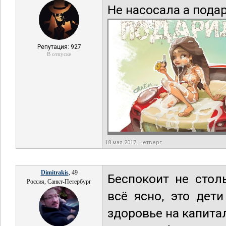
Не насосала а подар
Репутация: 927
В отпуске
18 мая 2017, четверг
Dimitrakis
, 49
Беспокоит не стол
Россия, Санкт-Петербург
всё ясно, это дет
здоровье на капита