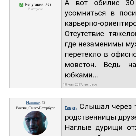
А вот обилие 30 
Репутация: 768
А
В отпуске
усомниться в пос
карьерно-ориентиро
Отсутствие тяжело
где незаменимы му
перетекло в офисн
моветон. Ведь на
юбками...
18 мая 2017, четверг
Hammer
, 42
Слышал через т
Георг,
Россия, Санкт-Петербург
родственницы друз
Наглые дурищи от