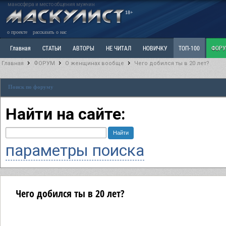
маносфера и место общения мужчин
18+
о проекте
рассказать о нас
Главная
СТАТЬИ
АВТОРЫ
НЕ ЧИТАЛ
НОВИЧКУ
ТОП-100
ФОР
Главная
ФОРУМ
О женщинах вообще
Чего добился ты в 20 лет?
Ветка: Расстаюсь или Развожусь. САНЧАС
Ветка: Наболевшее. Выскажись!
Р
Поиск по форуму
РАЗДЕЛ: Разное
УЧЕБНИК
ТРИЛОГИЯ
ВИТРИНА
КОПИЛКА
ОТНОШ
Найти на сайте:
параметры поиска
Чего добился ты в 20 лет?