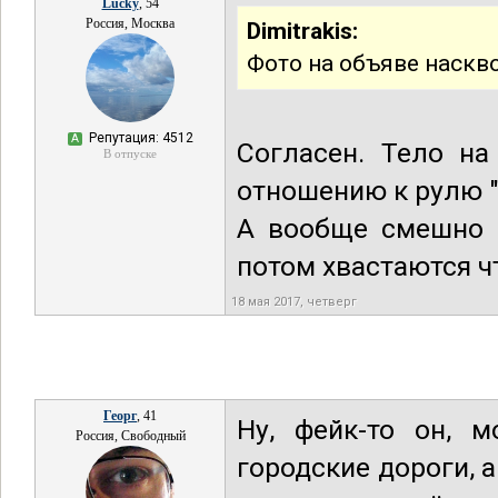
Lucky
, 54
Россия, Москва
Dimitrakis:
Фото на объяве наскв
Репутация: 4512
А
Согласен. Тело на
В отпуске
отношению к рулю 
А вообще смешно к
потом хвастаются ч
18 мая 2017, четверг
Георг
, 41
Ну, фейк-то он, 
Россия, Свободный
городские дороги, а