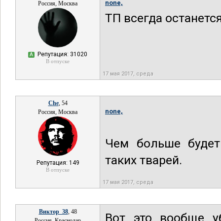
none,
Россия, Москва
ТП всегда останется
Репутация: 31020
А
В отпуске
17 мая 2017, среда
Che
, 54
none,
Россия, Москва
Чем больше будет
таких тварей.
Репутация: 149
В отпуске
17 мая 2017, среда
Виктор_38
, 48
Вот это вообще у
Россия, Краснодар