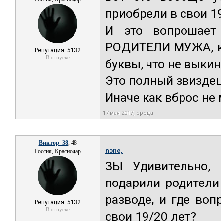
приобрели в свои 19
И это вопрошает
РОДИТЕЛИ МУЖА, ко
Репутация: 5132
В отпуске
буквы, что не выкин
Это полный звиздец
Иначе как вброс не 
17 мая 2017, среда
Виктор_38
, 48
none,
Россия, Краснодар
ЗЫ Удивительно, 
подарили родители
разводе, и где воп
Репутация: 5132
В отпуске
свои 19/20 лет?