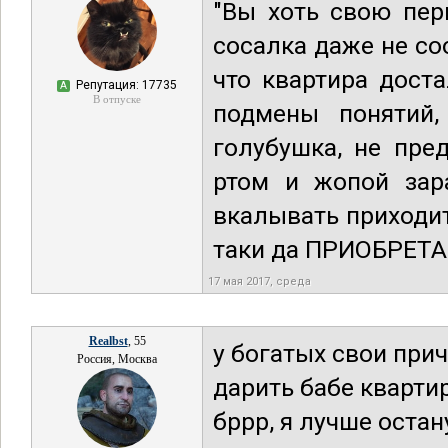
"Вы хоть свою пер
сосалка даже не с
что квартира дост
Репутация: 17735
А
В отпуске
подмены понятий,
голубушка, не пре
ртом и жопой зар
вкалывать приходит
таки да ПРИОБРЕТАЕМ
17 мая 2017, среда
Realbst
, 55
у богатых свои при
Россия, Москва
дарить бабе кварти
бррр, я лучше оста