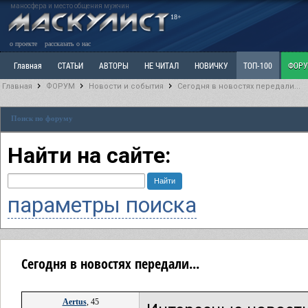
маносфера и место общения мужчин
18+
о проекте
рассказать о нас
Главная
СТАТЬИ
АВТОРЫ
НЕ ЧИТАЛ
НОВИЧКУ
ТОП-100
ФОР
Главная
ФОРУМ
Новости и события
Сегодня в новостях передали...
Ветка: Расстаюсь или Развожусь. САНЧАС
Ветка: Наболевшее. Выскажись!
Р
Поиск по форуму
РАЗДЕЛ: Разное
УЧЕБНИК
ТРИЛОГИЯ
ВИТРИНА
КОПИЛКА
ОТНОШ
Найти на сайте:
параметры поиска
Сегодня в новостях передали...
Aertus
, 45