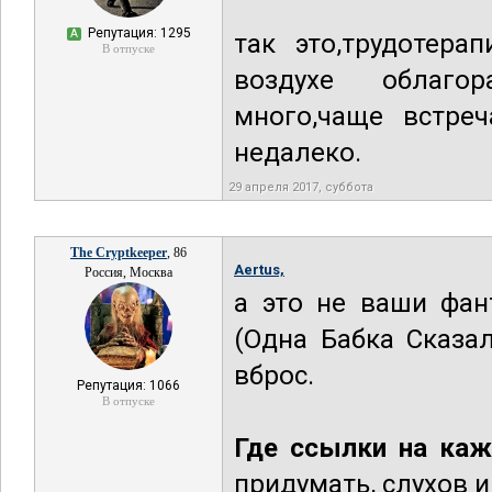
Репутация: 1295
А
так это,трудотера
В отпуске
воздухе облагора
много,чаще встре
недалеко.
29 апреля 2017, суббота
The Cryptkeeper
, 86
Aertus,
Россия, Москва
а это не ваши фан
(Одна Бабка Сказа
вброс.
Репутация: 1066
В отпуске
Где ссылки на каж
придумать, слухов 