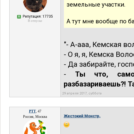
земельные участки.
Репутация: 17735
А
А тут мне вообще по ба
В отпуске
"- А-ааа, Кемская во
- О я, я, Кемска Волос
- Да забирайте, госп
-
Ты что, само
разбазариваешь?! Т
29 апреля 2017, суббота
РТТ
, 47
Жестокий Монстр,
Россия, Москва