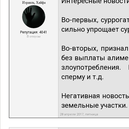
Интересные новости
Израиль, Хайфа
Во-первых, суррога
сильно упрощает су
Репутация: 4041
В отпуске
Во-вторых, призна
без выплаты алимен
злоупотребления.
сперму и т.д.
Негативная новость
земельные участки.
28 апреля 2017, пятница