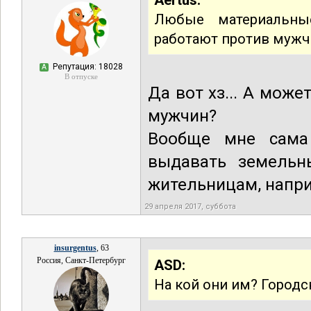
Aertus:
Любые материальны
работают против мужч
Репутация: 18028
А
В отпуске
Да вот хз... А може
мужчин?
Вообще мне сама
выдавать земельн
жительницам, напр
29 апреля 2017, суббота
insurgentus
, 63
Россия, Санкт-Петербург
ASD:
На кой они им? Город