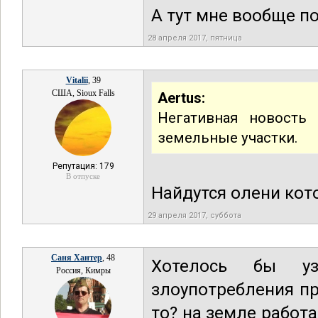
А тут мне вообще по
28 апреля 2017, пятница
Vitalii
, 39
США, Sioux Falls
Aertus:
Негативная новость
земельные участки.
Репутация: 179
В отпуске
Найдутся олени кот
29 апреля 2017, суббота
Саня Хантер
, 48
Хотелось бы уз
Россия, Кимры
злоупотребления при
то? на земле работа