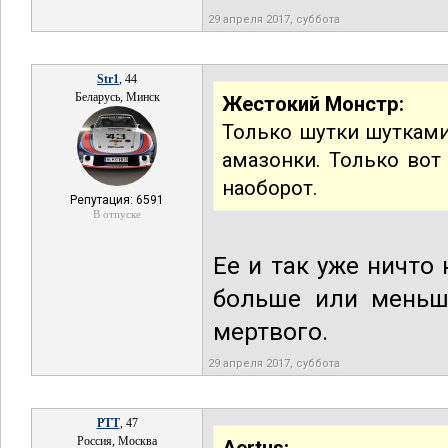
29 апреля 2017, суббота
Str1
, 44
Беларусь, Минск
Жестокий Монстр:
Только шутки шутками,
амазонки. Только вот
наоборот.
Репутация: 6591
В отпуске
Ее и так уже ничто
больше или меньше
мертвого.
29 апреля 2017, суббота
РТТ
, 47
Россия, Москва