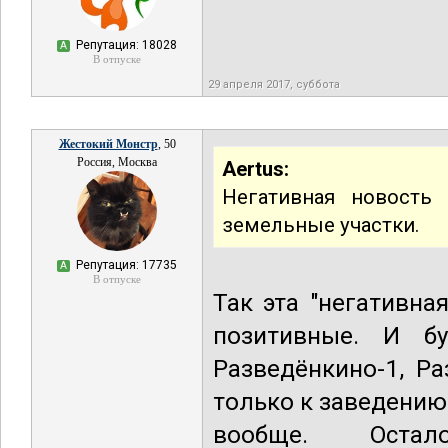
Репутация: 18028
А
В отпуске
29 апреля 2017, суббота
Жестокий Монстр
, 50
Россия, Москва
Aertus:
Негативная новость
земельные участки.
Репутация: 17735
А
В отпуске
Так эта "негативна
позитивные. И бу
Разведёнкино-1, Ра
только к заведению
вообще. Ост