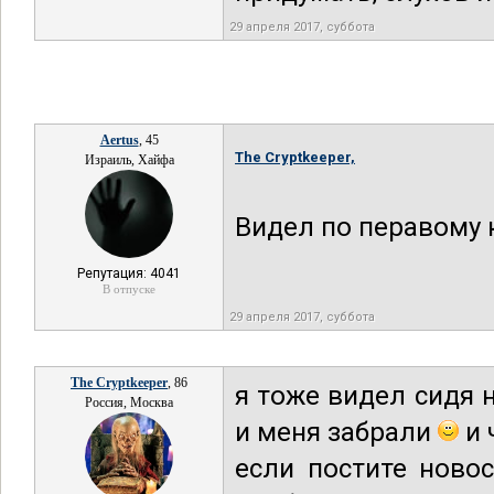
29 апреля 2017, суббота
Aertus
, 45
The Cryptkeeper,
Израиль, Хайфа
Видел по перавому к
Репутация: 4041
В отпуске
29 апреля 2017, суббота
The Cryptkeeper
, 86
я тоже видел сидя 
Россия, Москва
и меня забрали
и 
если постите ново