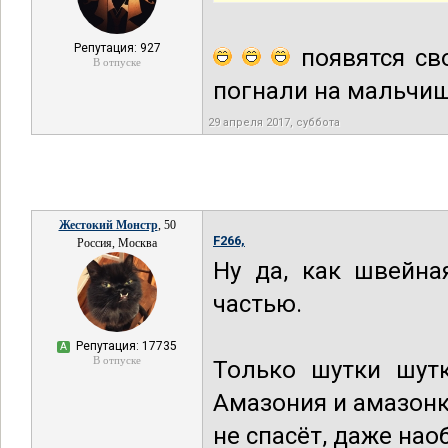
Репутация: 927
появятся сво
В отпуске
погнали на мальчиш
29 апреля 2017, суббота
Жестокий Монстр
, 50
F266,
Россия, Москва
Ну да, как швейна
частью.
Репутация: 17735
А
В отпуске
Только шутки шутк
Амазония и амазонк
не спасёт, даже нао