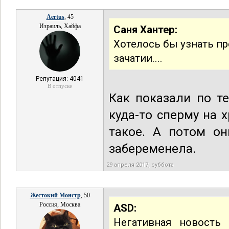
Aertus
, 45
Израиль, Хайфа
Саня Хантер:
Хотелось бы узнать п
зачатии....
Репутация: 4041
В отпуске
Как показали по т
куда-то сперму на 
такое. А потом он
забеременела.
29 апреля 2017, суббота
Жестокий Монстр
, 50
Россия, Москва
ASD:
Негативная новость