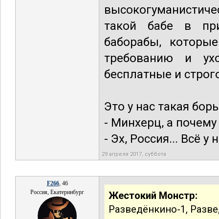
высокогуманистиче
такой бабе в пр
баборабы, которые
требованию и ух
бесплатные и строг
Это у нас такая бор
- Минхерц, а почему 
- Эх, Россия... Всё у 
29 апреля 2017, суббота
F266
, 46
Россия, Екатеринбург
Жестокий Монстр:
Разведёнкино-1, Развед