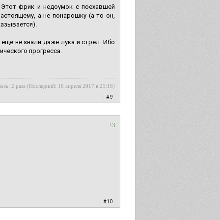
 Этот фрик и недоумок с поехавшей
астоящему, а не понарошку (а то он,
казывается).
 еще не знали даже лука и стрел. Ибо
нического прогресса.
ось: 2 раза (Последний: 16 апреля 2017 в 21:16)
|
#9
+3
|
#10