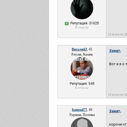
Репутация: 31020
А
В отпуске
16 апреля 2
Виталий3
, 45
Закат,
Россия, Казань
Вот и я о
Репутация: 549
В отпуске
16 апреля 2
komrad77
, 49
Закат,
Украина, Полтава
короче чт