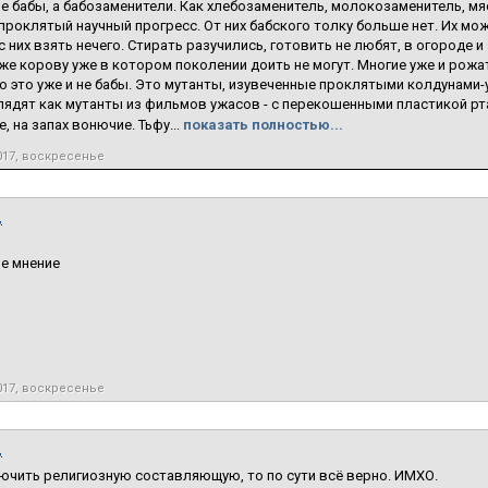
не бабы, а бабозаменители. Как хлебозаменитель, молокозаменитель, мяс
проклятый научный прогресс. От них бабского толку больше нет. Их мо
с них взять нечего. Стирать разучились, готовить не любят, в огороде 
же корову уже в котором поколении доить не могут. Многие уже и рожат
о это уже и не бабы. Это мутанты, изувеченные проклятыми колдунами-
лядят как мутанты из фильмов ужасов - с перекошенными пластикой рт
, на запах вонючие. Тьфу...
показать полностью...
017, воскресенье
,
е мнение
017, воскресенье
,
ючить религиозную составляющую, то по сути всё верно. ИМХО.