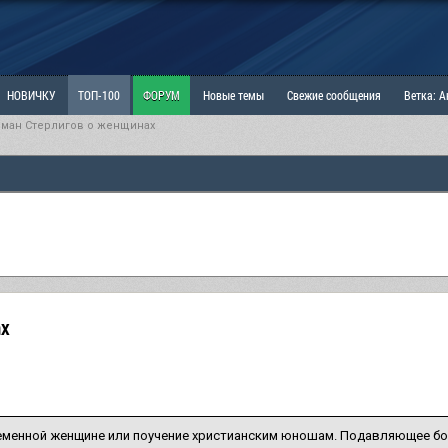
НОВИЧКУ
ТОП-100
ФОРУМ
Новые темы
Свежие сообщения
Ветка: 
рман Стерлигов о женщинах
ка: Наболевшее. Выскажись!
РАЗДЕЛ: Мы и Женщины
РАЗДЕЛ: Маскулизм, МД и
ИТРИНА
КОПИЛКА
ОТНОШЕНИЯ
ах
еменной женщине или поучение христианским юношам. Подавляющее б