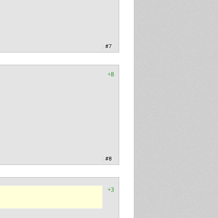
|
#7
+8
|
#8
+3