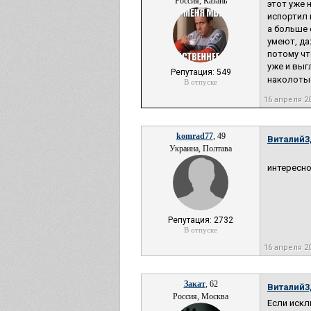
Россия, Казань
этот уже 
испортил 
а больше 
умеют, да
потому чт
уже и выг
Репутация: 549
наколотые
В отпуске
16 апреля 2
komrad77
, 49
Виталий3
Украина, Полтава
интересно
Репутация: 2732
В отпуске
16 апреля 2
Закат
, 62
Виталий3
Россия, Москва
Если искл