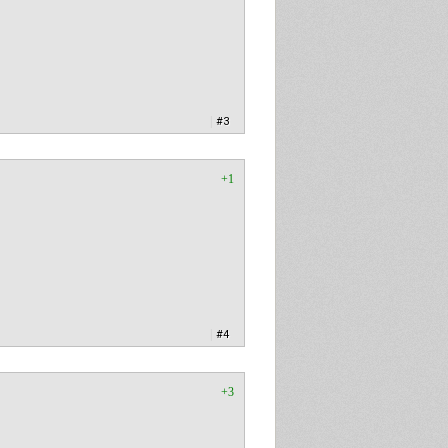
|
#3
+1
|
#4
+3