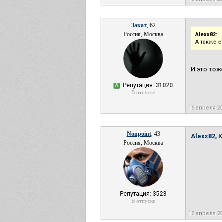
Закат
, 62
Россия, Москва
Alexx82:
А также 
И это тож
Репутация: 31020
А
В отпуске
16 апреля 2
Nonpoint
, 43
Alexx82,
К
Россия, Москва
Репутация: 3523
В отпуске
16 апреля 2