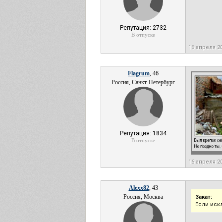
Репутация: 2732
В отпуске
16 апреля 2
Flagrum
, 46
Россия, Санкт-Петербург
Репутация: 1834
В отпуске
16 апреля 2
Alexx82
, 43
Россия, Москва
Закат:
Если иск