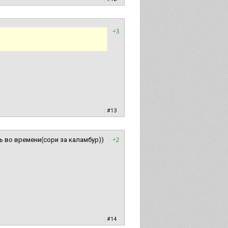
+3
|
#13
 во времени(сори за каламбур))
+2
|
#14