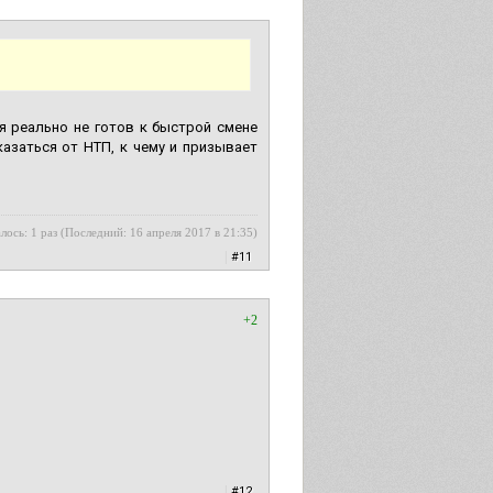
ся реально не готов к быстрой смене
азаться от НТП, к чему и призывает
лось: 1 раз (Последний: 16 апреля 2017 в 21:35)
|
#11
+2
|
#12