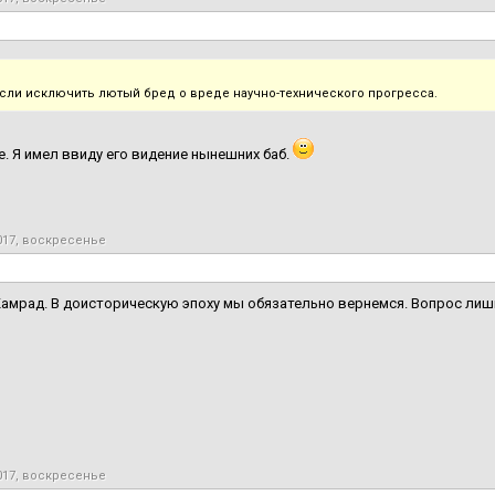
если исключить лютый бред о вреде научно-технического прогресса.
е. Я имел ввиду его видение нынешних баб.
017, воскресенье
амрад. В доисторическую эпоху мы обязательно вернемся. Вопрос лишь
017, воскресенье