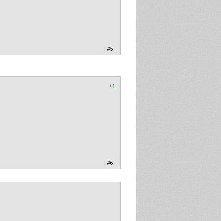
|
#5
+1
|
#6