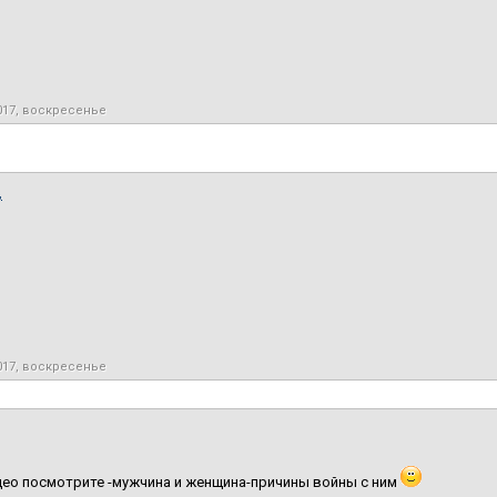
017, воскресенье
,
017, воскресенье
ео посмотрите -мужчина и женщина-причины войны с ним