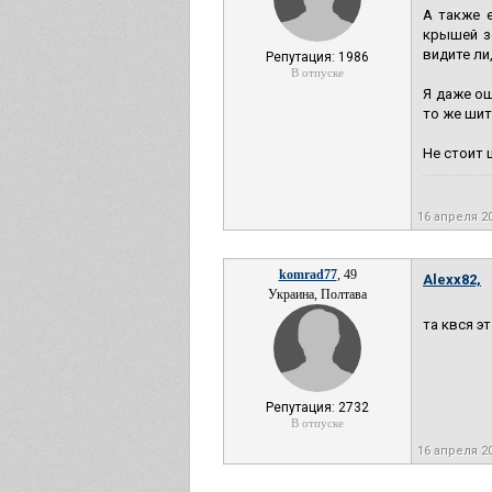
А также 
крышей зо
видите ли
Репутация: 1986
В отпуске
Я даже ош
то же шит
Не стоит 
16 апреля 2
komrad77
, 49
Alexx82,
Украина, Полтава
та квся эт
Репутация: 2732
В отпуске
16 апреля 2