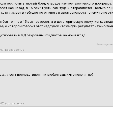
если исключить лютый бред о вреде научно-технического прогресса.
вет нас назад, в 15 век? Пусть сам туда и отправляется. Только по-н
, хотя и живет в избушке, но от инета и авиатранспорта почему-то не от
ибся - он не в 15 век нас зовет, а в доисторическую эпоху, когда люди
ье, о котором говорит этот недоумок - тоже суть результат научно-тех
цитировать в МД откровенных идиотов, на мой взгляд.
Редактировал
017, воскресенье
а х... и есть последствие нтп и глобализации.что непонятно?
017, воскресенье