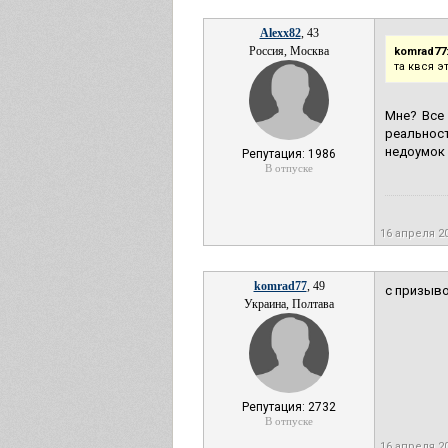
Alexx82
, 43
Россия, Москва
komrad77
та квся э
Мне? Все 
реальност
недоумок 
Репутация: 1986
В отпуске
16 апреля 2
komrad77
, 49
с призыво
Украина, Полтава
Репутация: 2732
В отпуске
16 апреля 2