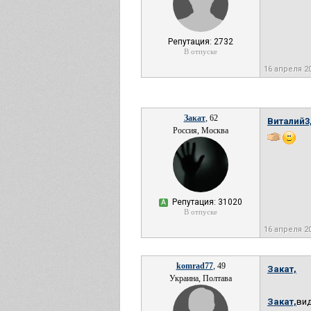
Репутация: 2732
В отпуске
16 апреля 2
Закат
, 62
Виталий3
Россия, Москва
Репутация: 31020
А
В отпуске
16 апреля 2
komrad77
, 49
Закат,
Украина, Полтава
Закат,
вид