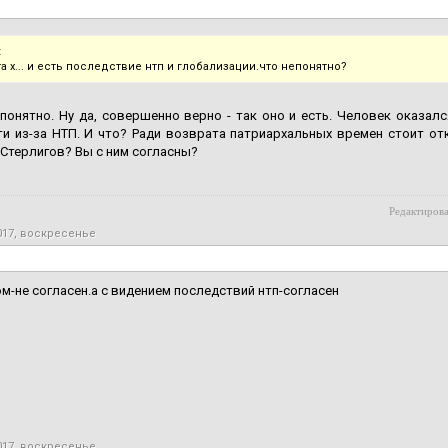
:
та х... и есть последствие нтп и глобализации.что непонятно?
понятно. Ну да, совершенно верно - так оно и есть. Человек оказал
и из-за НТП. И что? Ради возврата патриархальных времен стоит отк
Стерлигов? Вы с ним согласны?
Редактирова
017, воскресенье
м-не согласен.а с видением последствий нтп-согласен
017, воскресенье