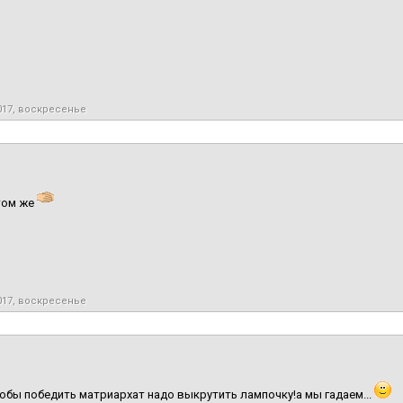
017, воскресенье
 том же
017, воскресенье
обы победить матриархат надо выкрутить лампочку!а мы гадаем...