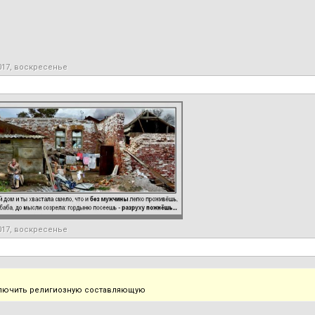
017, воскресенье
017, воскресенье
лючить религиозную составляющую