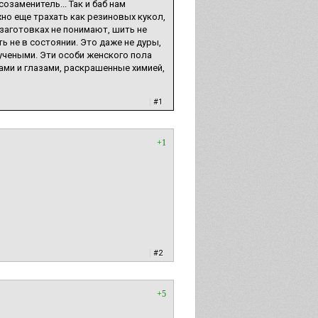
озаменитель... Так и баб нам
жно еще трахать как резиновых кукол,
и заготовках не понимают, шить не
ь не в состоянии. Это даже не дуры,
учеными. Эти особи женского пола
ами и глазами, раскрашенные химией,
|
#1
+1
|
#2
+5