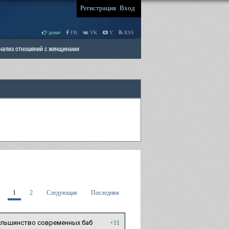
Регистрация
Вход
донат
FB
VK
Y
RSS
Анализ отношений с женщинами
 права мужчин
РАЗДЕЛ: Отцы и Дети
1
2
Следующая
Последняя
ольшинство современных баб
+11