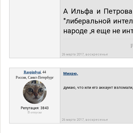
А Ильфа и Петрова 
"либеральной интел
народе ,я еще не ин
Р
26 марта 2017, воскресенье
Raspizdyai
, 44
Михрю,
Россия, Санкт-Петербург
думаю, что или его аккаунт взломали
Репутация: 3843
В отпуске
26 марта 2017, воскресенье