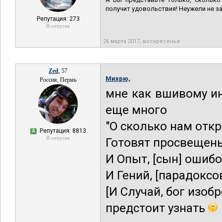
получит удовольствия! Неужели не з
Репутация: 273
В отпуске
26 марта 2017, воскресенье
Zed
, 57
Михрю,
Россия, Пермь
мне как вшивому ин
еще много
"О сколько нам отк
Репутация: 8813
А
В отпуске
Готовят просвещень
И Опыт, [сын] ошибо
И Гений, [парадоксов
[И Случай, бог изобр
предстоит узнать