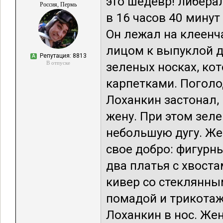
это шедевр! либера
Россия, Пермь
в 16 часов 40 мину
Он лежал на клеенч
лицом к выпуклой д
Репутация: 8813
А
В отпуске
зеленых носках, ко
карпетками. Поголо
Лоханкин застонал, 
жену. При этом зел
небольшую дугу. Ж
свое добро: фигурн
два платья с хвоста
кивер со стеклянны
помадой и трикотаж
Лоханкин в нос. Жен