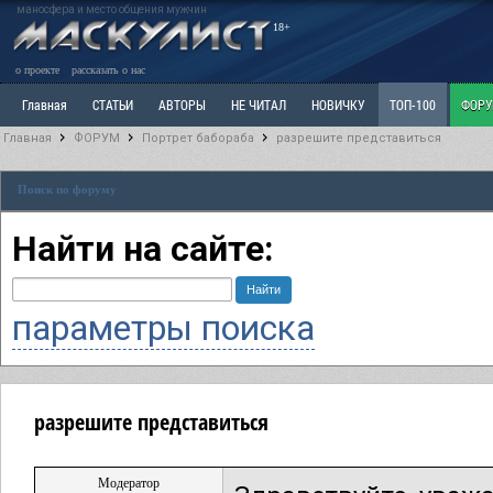
маносфера и место общения мужчин
18+
о проекте
рассказать о нас
Главная
СТАТЬИ
АВТОРЫ
НЕ ЧИТАЛ
НОВИЧКУ
ТОП-100
ФОР
Главная
ФОРУМ
Портрет бабораба
разрешите представиться
Ветка: Расстаюсь или Развожусь. САНЧАС
Ветка: Наболевшее. Выскажись!
Р
Поиск по форуму
РАЗДЕЛ: Разное
УЧЕБНИК
ТРИЛОГИЯ
ВИТРИНА
КОПИЛКА
ОТНОШ
Найти на сайте:
параметры поиска
разрешите представиться
Модератор