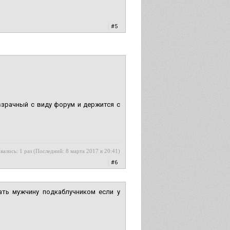
|
#5
взрачный с виду форум и держится с
валось: 1 раз (Последний: 8 марта 2017 в 20:41)
|
#6
ать мужчину подкаблучником если у