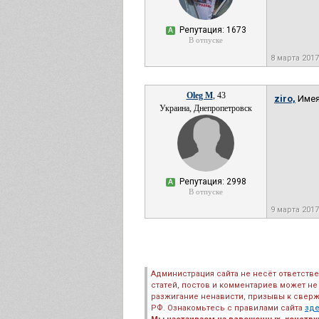
Репутация: 1673
А
В отпуске
8 марта 201
Oleg M
, 43
ziro,
Имея
Украина, Днепропетровск
Репутация: 2998
А
В отпуске
9 марта 2017
Администрация сайта не несёт ответств
статей, постов и комментариев может не
разжигание ненависти, призывы к сверж
РФ. Ознакомьтесь с правилами сайта
зд