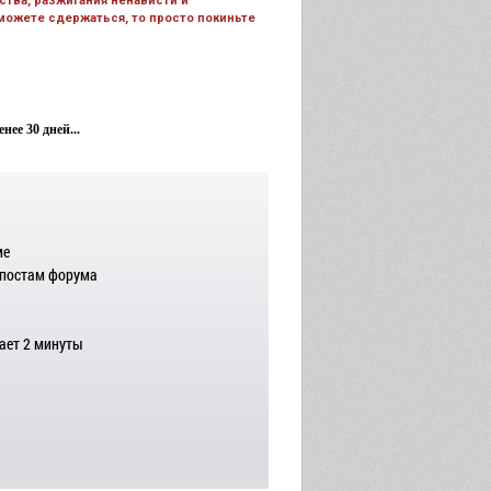
тва, разжигания ненависти и
 можете сдержаться, то просто покиньте
ее 30 дней...
ме
 постам форума
ает 2 минуты