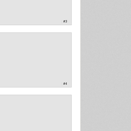
|
#3
|
#4