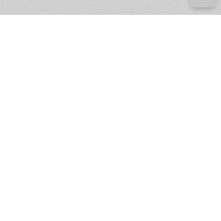
е ресурсы
ение России
ров статей и комментариев,
кции.