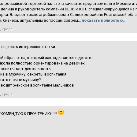
о-российской торговой палате, в качестве представителя в Москве ит
ладелица и руководитель компании БЕЛЫЙ КОТ, специализирующейся на 
орки. Владеет также агробизнесом в Сальском районе Ростовской обла
, бизнеса, актуальным вопросам соврем...
показать полностью...
7, среда
 еще есть интересные статьи:
й образ отца, который закладывается с детства
школа полностью ориентирована на девочек
воспитывает деятельность
ка в Мужчину: секреты воспитания
тать в сыне мужчину?
иводит женское воспитание мальчиков
7, среда
ЕКОМЕНДУЮ К ПРОЧТЕНИЮ!!!!!!!