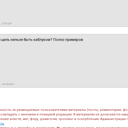
7, среда
 цель нельзя быть каблуком? Полно примеров
, четверг
енность за размещаемые пользователями материалы (посты, комментарии, фо
 совпадать с мнением и позицией редакции. В материалах не допускается на
ению власти, мат, флуд, демагогия, троллинг и оскорбления. Администрация 
есь