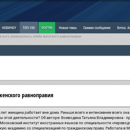
НОВИЧКУ
ТОП-100
ФОРУМ
Новые темы
Свежие сообщения
Ветка: 
я кого разверзлись хляби женского равноправия
ка: Наболевшее. Выскажись!
РАЗДЕЛ: Мы и Женщины
РАЗДЕЛ: Маскулизм, МД и
ИТРИНА
КОПИЛКА
ОТНОШЕНИЯ
 женского равноправия
 лет женщина работает вне дома. Раньше всего и интенсивнее всего она
ы этой деятельности? Об авторе: Воеводина Татьяна Владимировна - п
Московский институт иностранных языков по специальности «перевод
ую академию со специализацией по гражданскому праву. Работала в М