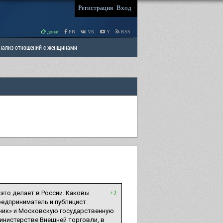
Регистрация
Вход
донат
FB
VK
Y
RSS
Анализ отношений с женщинами
 права мужчин
РАЗДЕЛ: Отцы и Дети
 это делает в России. Каковы
+2
редприниматель и публицист.
чик» и Московскую государственную
инистерстве Внешней торговли, в