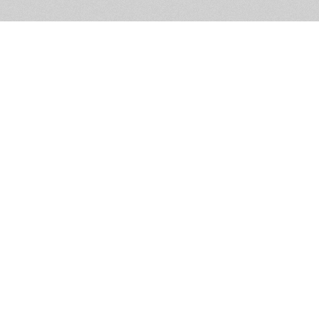
Помощь и контакты
Дружественны
Пользовательское соглашение
Мужское Движ
Емайл - info@masculist.ru
сёт ответственность за размещаемые пользователями материалы. Мнение авто
ещённых на страницах сайта, могут не совпадать с мнениями и позицией реда
Маскулист - просвещение мужчин © 2026