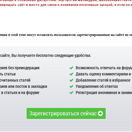
ктивных и спокойных дискуссиях. Мы против мизандрии, женоненавистничес
вращать сайт в место для склок и изливания негативных эмоций, а если не
ния в этой теме могут оставлять пользователи зарегистрированные на сайте не мен
 сайте, Вы получаете бесплатно следующие удобства:
иев без премодерации
Возможность отвечать на фору
ь статьи
Давать оценку комментариям и
очитанных статей
Добавление статей в избранное
иев или постов в закладки
Уведомления об ответах
в статьях и на форуме
Регистрация анонимная и заним
Зарегистрироваться сейчас