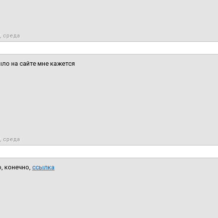
7, среда
ыло на сайте мне кажется
7, среда
, конечно,
ссылка