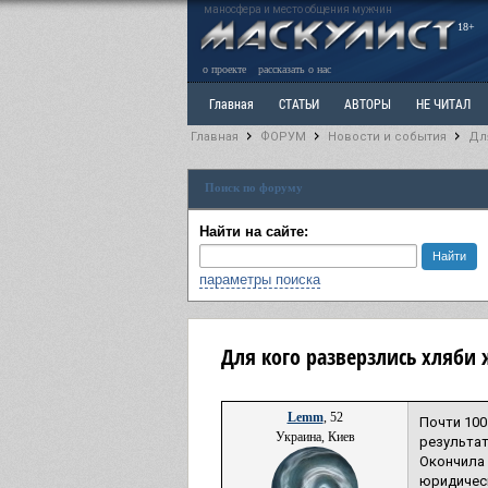
маносфера и место общения мужчин
18+
о проекте
рассказать о нас
Главная
СТАТЬИ
АВТОРЫ
НЕ ЧИТАЛ
Главная
ФОРУМ
Новости и события
Дл
Ветка: Расстаюсь или Развожусь. САНЧАС
Вет
Поиск по форуму
РАЗДЕЛ: Разное
УЧЕБНИК
ТРИЛОГИЯ
В
Найти на сайте:
параметры поиска
Для кого разверзлись хляби
Lemm
, 52
Почти 100
Украина, Киев
результат
Окончила 
юридическ