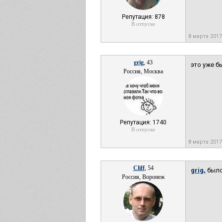
Репутация: 878
В отпуске
8 марта 201
grig
, 43
это уже б
Россия, Москва
Репутация: 1740
В отпуске
8 марта 201
Cliff
, 54
grig,
было
Россия, Воронеж