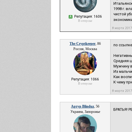
Итальянск
1998 г. в
чистой уб
Репутация: 1606
А
экономики
В отпуске
8 марта 201
The Cryptkeeper
, 86
по ссылке
Россия, Москва
Негативны
Средняя 
Мужчину 
Из мальчи
Как воспи
Репутация: 1066
К чему пр
В отпуске
8 марта 201
Артур Blinduz
, 56
БРАТЬЯ! Р
Украина, Запорожье