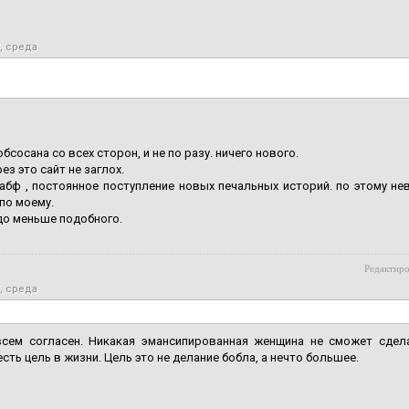
7, среда
бсосана со всех сторон, и не по разу. ничего нового.
ез это сайт не заглох.
абф , постоянное поступление новых печальных историй. по этому не
 по моему.
до меньше подобного.
Редактиро
7, среда
всем согласен. Никакая эмансипированная женщина не сможет сдел
сть цель в жизни. Цель это не делание бобла, а нечто большее.