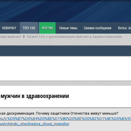
НОВИЧКУ
ТОП-100
ФОРУМ
Новые темы
Свежие сообщения
Ветка: 
рава мужчин!
Сюжет Life о дискриминации мужчин в здравоохранении
ка: Наболевшее. Выскажись!
РАЗДЕЛ: Мы и Женщины
РАЗДЕЛ: Маскулизм, МД и
ИТРИНА
КОПИЛКА
ОТНОШЕНИЯ
и мужчин в здравоохранении
ая дискриминация. Почему защитники Отечества живут меньше?
ife.ru/t/%D0%B7%D0%B4%D0%BE%D1%80%D0%BE%D0%B2%D1%8C%D0%B5/976822
shchitniki_otiechiestva_zhivut_mienshie