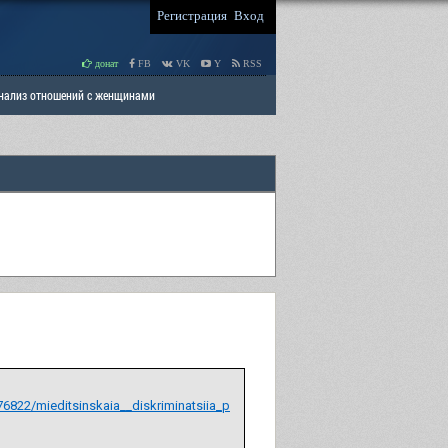
Регистрация
Вход
донат
FB
VK
Y
RSS
Анализ отношений с женщинами
 права мужчин
РАЗДЕЛ: Отцы и Дети
/mieditsinskaia__diskriminatsiia_p