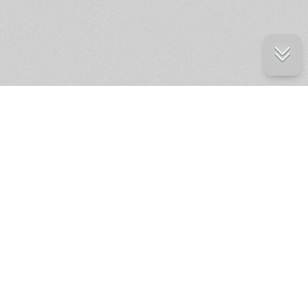
е ресурсы
ение России
ров статей и комментариев,
кции.