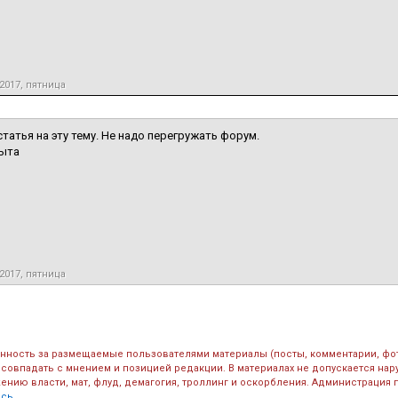
2017, пятница
статья на эту тему. Не надо перегружать форум.
рыта
2017, пятница
енность за размещаемые пользователями материалы (посты, комментарии, фо
 совпадать с мнением и позицией редакции. В материалах не допускается на
ению власти, мат, флуд, демагогия, троллинг и оскорбления. Администрация 
есь