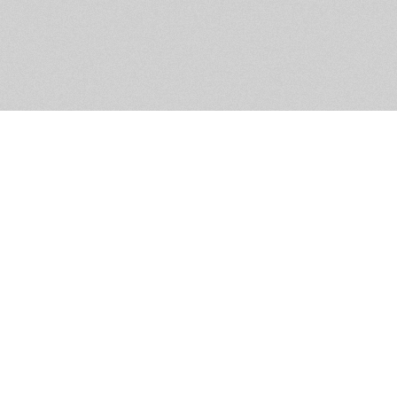
Обратная связь
Предложения по функционалу
Администрация сайта не не
разм