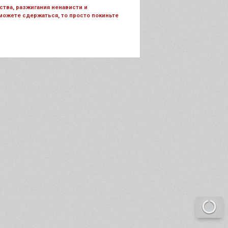
тва, разжигания ненависти и
 можете сдержаться, то просто покиньте