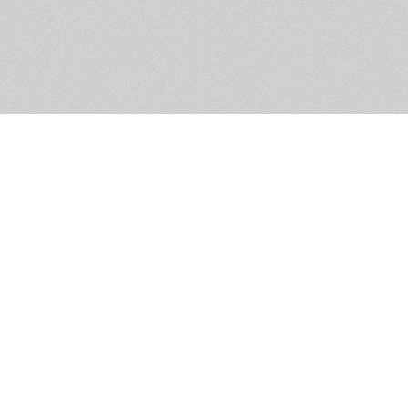
Помощь и контакты
Дружественны
Пользовательское соглашение
Мужское Движ
Емайл - info@masculist.ru
сёт ответственность за размещаемые пользователями материалы. Мнение авто
ещённых на страницах сайта, могут не совпадать с мнениями и позицией реда