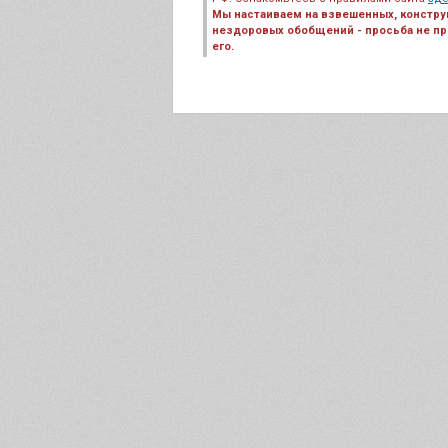
Мы настаиваем на взвешенных, констру
нездоровых обобщений - просьба не пре
его.