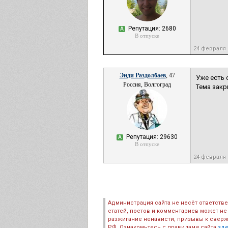
Репутация: 2680
А
В отпуске
24 февраля 
Энди Раздолбаев
, 47
Уже есть 
Россия, Волгоград
Тема зак
Репутация: 29630
А
В отпуске
24 февраля 
Администрация сайта не несёт ответств
статей, постов и комментариев может не
разжигание ненависти, призывы к сверж
РФ. Ознакомьтесь с правилами сайта
зд