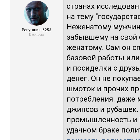
странах исследова
на тему "государст
Неженатому мужчине
Репутация: 6253
В отпуске
забывшему на свой 
женатому. Сам он с
базовой работы или
и посиделки с друз
денег. Он не покупа
шмоток и прочих пр
потребления. даже 
джинсов и рубашек
промышленность и В
удачном браке полит