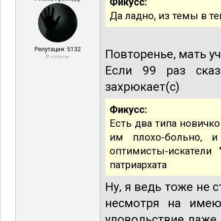
Фикусс:
Да ладно, из темы в т
Репутация: 5132
Повторенье, мать уч
В отпуске
Если 99 раз сказ
захрюкает(с)
Фикусс:
Есть два типа новичко
им плохо-больно, и
оптимисты-искатели 
патриархата
Ну, я ведь тоже не 
несмотря на имею
удовольствие даже