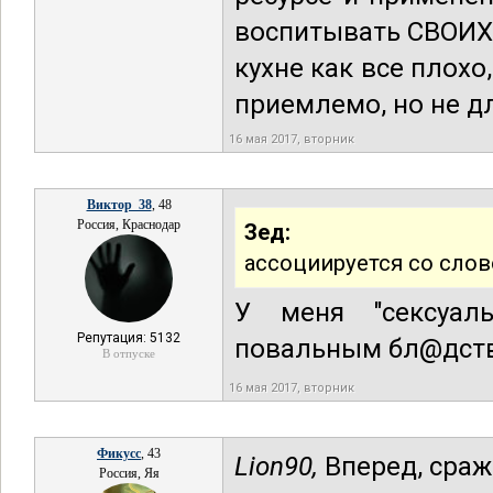
воспитывать СВОИХ 
кухне как все плохо
приемлемо, но не д
16 мая 2017, вторник
Виктор_38
, 48
Россия, Краснодар
Зед:
ассоциируется со слов
У меня "сексуаль
Репутация: 5132
повальным бл@дст
В отпуске
16 мая 2017, вторник
Фикусс
, 43
Lion90,
Вперед, сраж
Россия, Яя