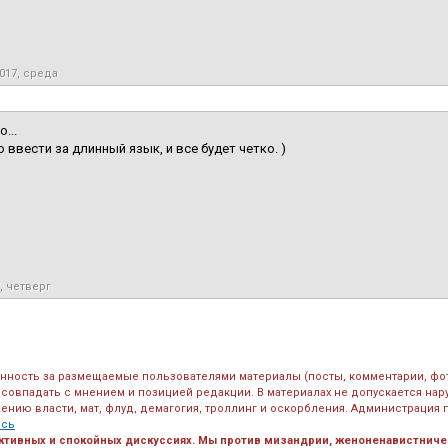
017, среда
...
 ввести за длинный язык, и все будет четко. )
, четверг
енность за размещаемые пользователями материалы (посты, комментарии, фо
 совпадать с мнением и позицией редакции. В материалах не допускается на
ению власти, мат, флуд, демагогия, троллинг и оскорбления. Администрация 
есь
ктивных и спокойных дискуссиях. Мы против мизандрии, женоненавистничес