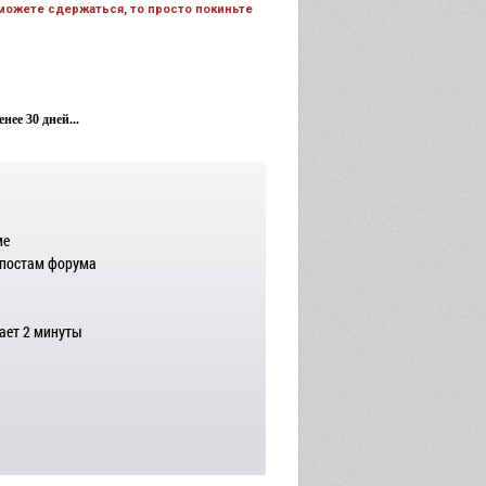
 можете сдержаться, то просто покиньте
ее 30 дней...
ме
 постам форума
ает 2 минуты