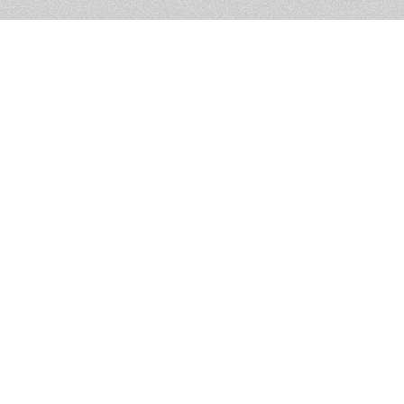
Помощь и контакты
Дружественны
Пользовательское соглашение
Мужское Движ
Емайл - info@masculist.ru
сёт ответственность за размещаемые пользователями материалы. Мнение авто
ещённых на страницах сайта, могут не совпадать с мнениями и позицией реда
Маскулист - просвещение мужчин © 2026