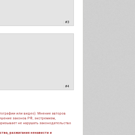
|
#3
|
#4
тографии или видео). Мнение авторов
рушение законов РФ, экстремизм,
призывает не нарушать законодательство
тва, разжигания ненависти и