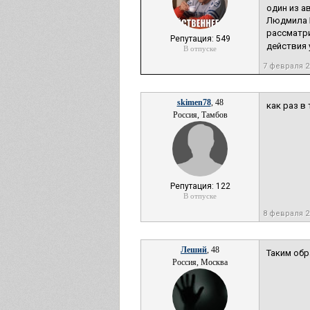
один из а
Людмила Б
рассматри
Репутация: 549
действия 
В отпуске
7 февраля 2
skimen78
, 48
как раз в
Россия, Тамбов
Репутация: 122
В отпуске
8 февраля 2
Леший
, 48
Таким обр
Россия, Москва