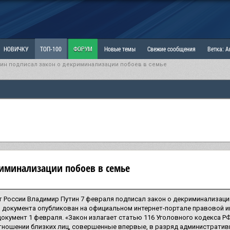
НОВИЧКУ
ТОП-100
ФОРУМ
Новые темы
Свежие сообщения
Ветка: 
тин подписал закон о декриминализации побоев в семье
ка: Наболевшее. Выскажись!
РАЗДЕЛ: Мы и Женщины
РАЗДЕЛ: Маскулизм, МД и
ИТРИНА
КОПИЛКА
ОТНОШЕНИЯ
риминализации побоев в семье
 России Владимир Путин 7 февраля подписал закон о декриминализации
 документа опубликован на официальном интернет-портале правовой 
окумент 1 февраля. «Закон излагает статью 116 Уголовного кодекса Р
тношении близких лиц, совершенные впервые, в разряд административ