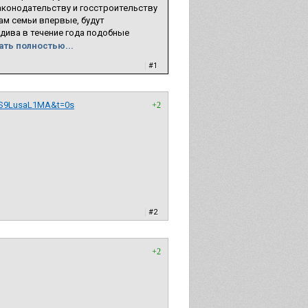
аконодательству и госстроительству
ам семьи впервые, будут
идива в течение года подобные
ать полностью...
|
#1
rS9LusaL1MA&t=0s
+2
|
#2
+2