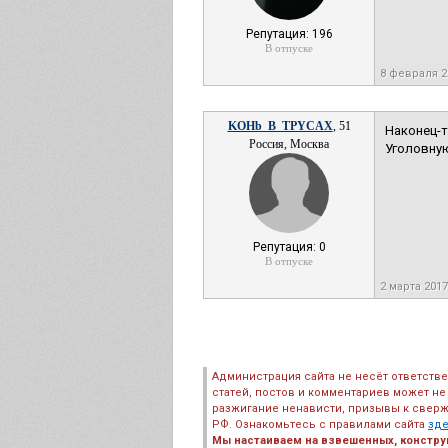
Репутация: 196
В отпуске
8 февраля 2
KOHb_B_TPYCAX
, 51
Наконец-то
Россия, Москва
Уголовную
Репутация: 0
В отпуске
2 марта 2017
Администрация сайта не несёт ответств
статей, постов и комментариев может не
разжигание ненависти, призывы к сверж
РФ. Ознакомьтесь с правилами сайта
зд
Мы настаиваем на взвешенных, констру