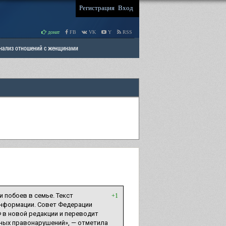
Регистрация
Вход
донат
FB
VK
Y
RSS
Анализ отношений с женщинами
 права мужчин
РАЗДЕЛ: Отцы и Дети
 побоев в семье. Текст
+1
информации. Совет Федерации
Ф в новой редакции и переводит
ных правонарушений», — отметила