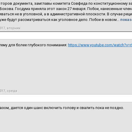
второв документа, замглавы комитета Совфеда по конституционному з
окова. Госдума приняла этот закон 27 января. Побои, нанесенные член
ваться не в уголовной, а в административной плоскости. В случае рец
уже будут рассматриваться как уголовное дело. Побои в новом...
показ
017, вторник
 тему для более глубокого понимания:
https://www.youtube.com/watch?v=
017, среда
азом, дается один шанс включить голову и свалить пока не поздно.