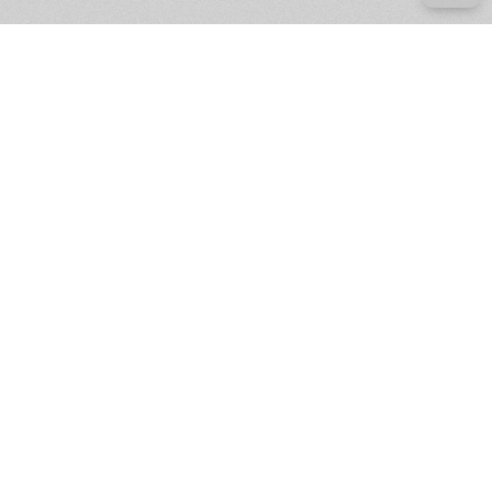
е ресурсы
ение России
ров статей и комментариев,
кции.