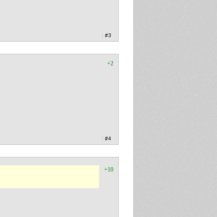
|
#3
+2
|
#4
+10