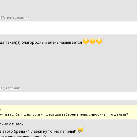
017, понедельник
да такая))) благородный алень называется
017, вторник
:
му назад, был факт соития, девушка забеременела, спросила, что делать?
очно от Вас?
з этого бреда - "Глазки ну точно папины!"
кую экспертизу делали?