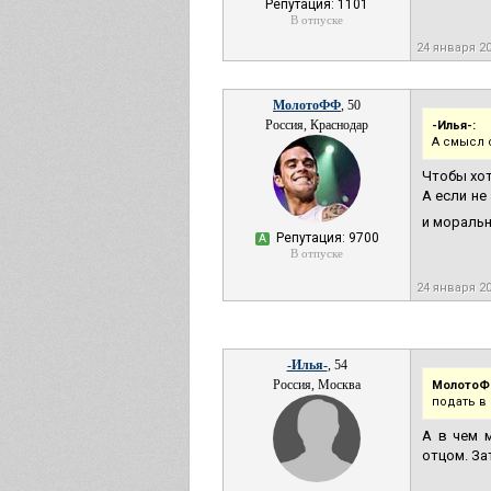
Репутация: 1101
В отпуске
24 января 2
МолотоФФ
, 50
Россия, Краснодар
-Илья-:
А смысл 
Чтобы хот
А если не
и моральн
Репутация: 9700
А
В отпуске
24 января 2
-Илья-
, 54
Россия, Москва
МолотоФ
подать в
А в чем 
отцом. За