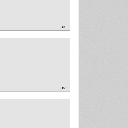
|
#1
|
#2