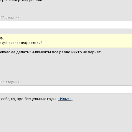
017, вторник
Ф:
скую экспертизу делали?
ейчас ее делать? Алименты все равно никто не вернет.
017, вторник
 себе, ну, про бесцельные годы .
-Илья-,