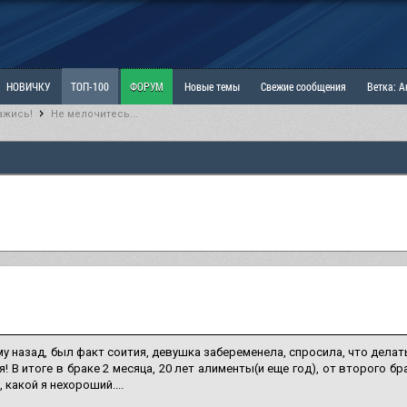
НОВИЧКУ
ТОП-100
ФОРУМ
Новые темы
Свежие сообщения
Ветка: 
ажись!
Не мелочитесь...
ка: Наболевшее. Выскажись!
РАЗДЕЛ: Мы и Женщины
РАЗДЕЛ: Маскулизм, МД и
ИТРИНА
КОПИЛКА
ОТНОШЕНИЯ
му назад, был факт соития, девушка забеременела, спросила, что делат
! В итоге в браке 2 месяца, 20 лет алименты(и еще год), от второго 
 какой я нехороший....