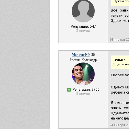
Нужен пр
Все равн
генетичес
Здесь же 
Репутация: 547
В отпуске
24 января 2
МолотоФФ
, 50
Россия, Краснодар
-Илья-:
Здесь же
Скорее вс
Однако мы
Репутация: 9700
А
ребёнка с
В отпуске
Я имел вв
знать - е
Вдумайтес
на негодн
24 января 2