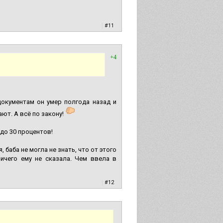
|
#11
+4
документам он умер полгода назад и
ют. А всё по закону!
 до 30 процентов!
баба не могла не знать, что от этого
ичего ему не сказала. Чем ввела в
|
#12