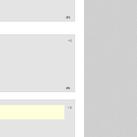
|
#5
+6
|
#6
+4