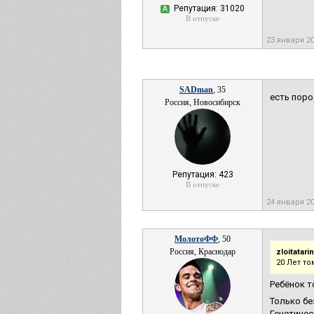
Репутация: 31020
А
В отпуске
23 января 2
SADman
, 35
есть поро
Россия, Новосибирск
Репутация: 423
В отпуске
24 января 2
МолотоФФ
, 50
Россия, Краснодар
zloitatarin
20 Лет то
Ребёнок т
Только бе
Генетичес