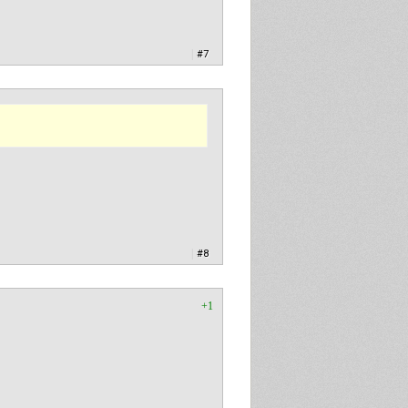
|
#7
|
#8
+1