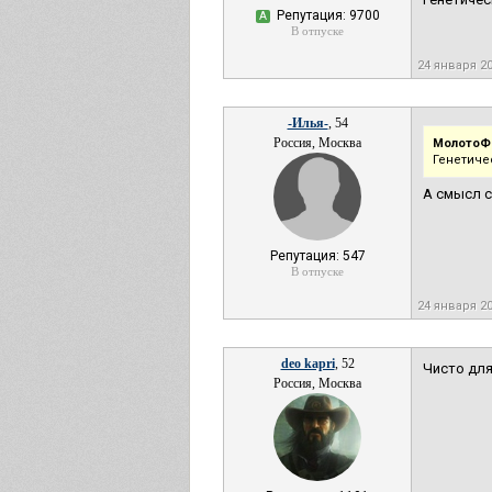
Репутация: 9700
А
В отпуске
24 января 2
-Илья-
, 54
Россия, Москва
МолотоФ
Генетиче
А смысл с
Репутация: 547
В отпуске
24 января 2
deo kapri
, 52
Чисто для
Россия, Москва