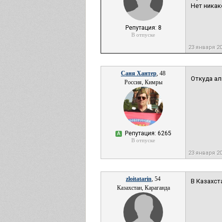
Нет никак
Репутация: 8
В отпуске
23 января 2
Саня Хантер
, 48
Откуда ал
Россия, Кимры
Репутация: 6265
А
В отпуске
23 января 2
zloitatarin
, 54
В Казахст
Казахстан, Караганда