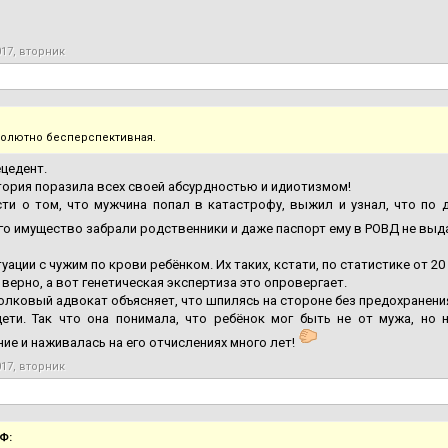
017, вторник
солютно бесперспективная.
цедент.
ория поразила всех своей абсурдностью и идиотизмом!
ти о том, что мужчина попал в катастрофу, выжил и узнал, что по 
го имущество забрали родственники и даже паспорт ему в РОВД не выда
туации с чужим по крови ребёнком. Их таких, кстати, по статистике от 20
 верно, а вот генетическая экспертиза это опровергает.
лковый адвокат объясняет, что шпилясь на стороне без предохранения, 
ети. Так что она понимала, что ребёнок мог быть не от мужа, но н
ие и наживалась на его отчислениях много лет!
017, вторник
Ф: