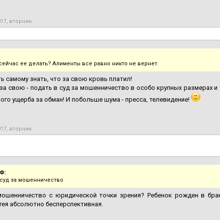
017, вторник
сейчас ее делать? Алименты все равно никто не вернет.
ь самому знать, что за свою кровь платил!
 за свою - подать в суд за мошенничество в особо крупных размерах 
ого ущерба за обман! И побольше шума - пресса, телевидение!
017, вторник
Ф:
 суд за мошенничество
мошенничество с юридической точки зрения? Ребенок рожден в браке
тея абсолютно бесперспективная.