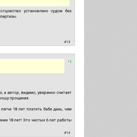
 отцовство установлено судом без
спертизы.
|
#13
+1
, а автор, видимо, уверенно считает
прошу прощения.
егче 18 лет платить бабе дань, чем
ние 18 лет! Это чистых 6 лет работы
|
#14