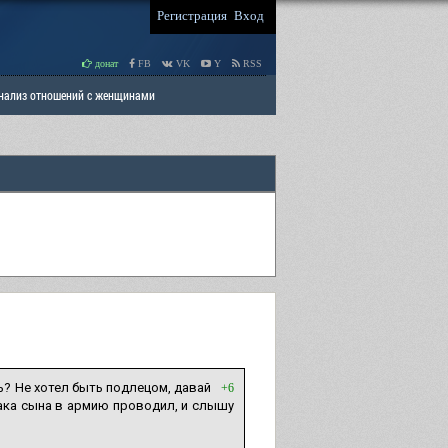
Регистрация
Вход
донат
FB
VK
Y
RSS
Анализ отношений с женщинами
 права мужчин
РАЗДЕЛ: Отцы и Дети
ь? Не хотел быть подлецом, давай
+6
брака сына в армию проводил, и слышу