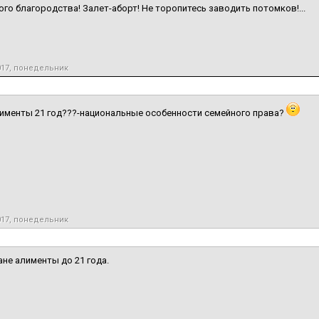
ого благородства! Залет-аборт! Не торопитесь заводить потомков!...
017, понедельник
именты 21 год???-национальные особенности семейного права?
017, понедельник
ане алименты до 21 года.