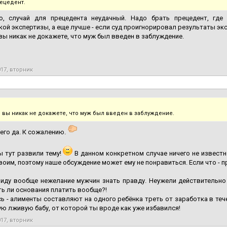
ецедент.
о, случай для прецедента неудачный. Надо брать прецедент, где
кой экспертизы, а еще лучше - если суд проигнорировал результаты эк
вы никак не докажете, что муж был введен в заблуждение.
017, вторник
 вы никак не докажете, что муж был введен в заблуждение.
его да. К сожалению.
 тут развили тему!
В данном конкретном случае ничего не известно
воим, поэтому наше обсуждение может ему не понравиться. Если что - 
иду вообще нежелание мужчин знать правду. Неужели действительно л
сть ли основания платить вообще?!
ь - алименты составляют на одного ребёнка треть от заработка в тече
ую лживую бабу, от которой ты вроде как уже избавился!
017, вторник