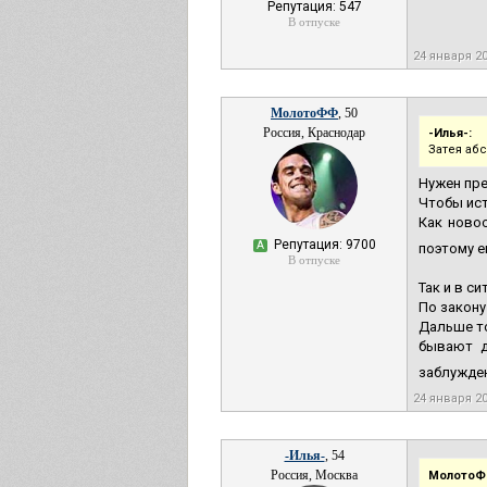
Репутация: 547
В отпуске
24 января 2
МолотоФФ
, 50
Россия, Краснодар
-Илья-:
Затея аб
Нужен пре
Чтобы ист
Как новос
Репутация: 9700
А
поэтому е
В отпуске
Так и в си
По закону
Дальше то
бывают д
заблужден
24 января 2
-Илья-
, 54
Россия, Москва
МолотоФ