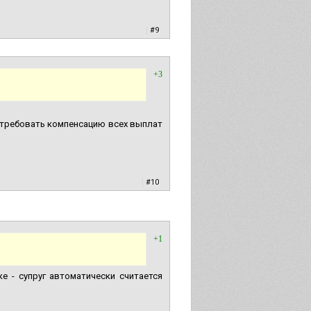
|
#9
+3
и требовать компенсацию всех выплат
|
#10
+1
 - супруг автоматически считается