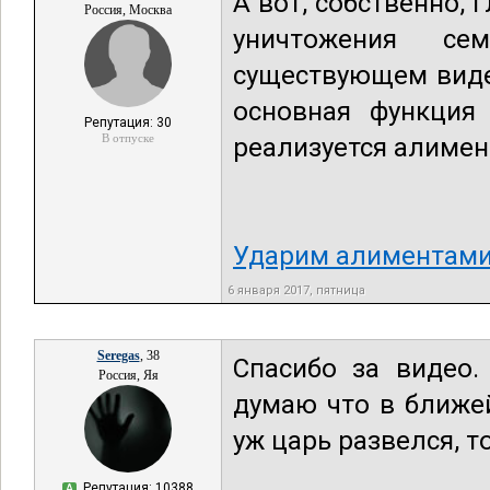
А вот, собственно,
Россия, Москва
уничтожения с
существующем виде
основная функция 
Репутация: 30
В отпуске
реализуется алимен
Ударим алиментами
6 января 2017, пятница
Seregas
, 38
Спасибо за видео.
Россия, Яя
думаю что в ближей
уж царь развелся, 
Репутация: 10388
А