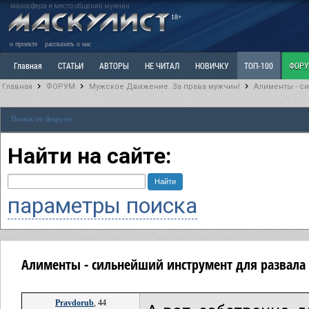
маносфера и место общения мужчин
18+
о проекте
рассказать о нас
Главная
СТАТЬИ
АВТОРЫ
НЕ ЧИТАЛ
НОВИЧКУ
ТОП-100
ФОР
Главная
ФОРУМ
Мужское Движение. За права мужчин!
Алименты - с
Ветка: Расстаюсь или Развожусь. САНЧАС
Ветка: Наболевшее. Выскажись!
Р
Поиск по форуму
РАЗДЕЛ: Разное
УЧЕБНИК
ТРИЛОГИЯ
ВИТРИНА
КОПИЛКА
ОТНОШ
Найти на сайте:
параметры поиска
Алименты - сильнейший инструмент для развала 
Pravdorub
, 44