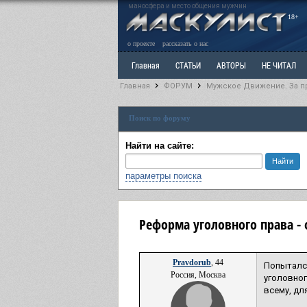
маносфера и место общения мужчин
18+
о проекте
рассказать о нас
Главная
СТАТЬИ
АВТОРЫ
НЕ ЧИТАЛ
Главная
ФОРУМ
Мужское Движение. За п
Ветка: Расстаюсь или Развожусь. САНЧАС
Вет
Поиск по форуму
РАЗДЕЛ: Разное
УЧЕБНИК
ТРИЛОГИЯ
В
Найти на сайте:
параметры поиска
Реформа уголовного права - 
Pravdorub
, 44
Попыталс
Россия, Москва
уголовног
всему, дл