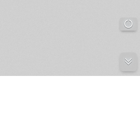
е ресурсы
ение России