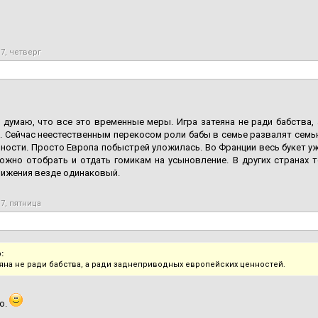
17, четверг
 думаю, что все это временные меры. Игра затеяна не ради бабства,
. Сейчас неестественным перекосом роли бабы в семье развалят семью
ности. Просто Европа побыстрей уложилась. Во Франции весь букет уже
ожно отобрать и отдать гомикам на усыновление. В других странах 
вижения везде одинаковый.
17, пятница
:
еяна не ради бабства, а ради заднеприводных европейских ценностей.
о.