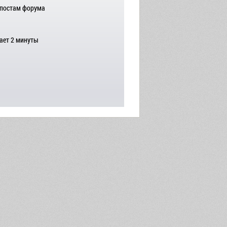
 постам форума
ает 2 минуты