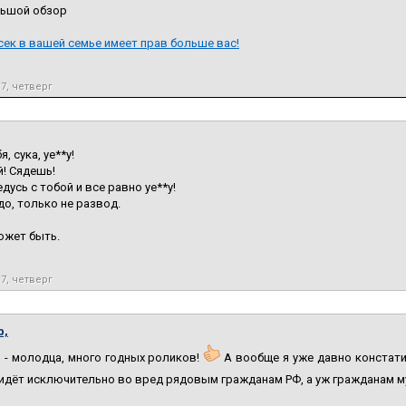
льшой обзор
сек в вашей семье имеет прав больше вас!
17, четверг
я, сука, уе**у!
й! Сядешь!
едусь с тобой и все равно уе**у!
адо, только не развод.
ожет быть.
17, четверг
b,
 - молодца, много годных роликов!
А вообще я уже давно констат
идёт исключительно во вред рядовым гражданам РФ, а уж гражданам м