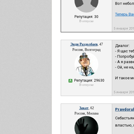
Вот небо
Теперь Ва
Репутация: 30
В отпуске
5 января 20
Энди Раздолбаев
, 47
Диалог:
Россия, Волгоград
- Я щас теб
- Попробу
- А я разв
- Ой, не н
И такое м
Репутация: 29630
А
В отпуске
5 января 20
Закат
, 62
Pravdoru
Россия, Москва
Себастьян
властью, 