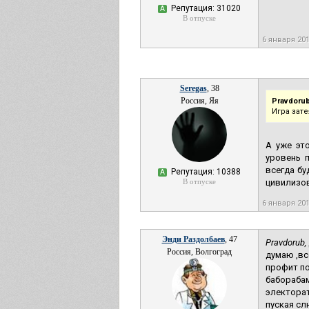
Репутация: 31020
А
В отпуске
6 января 20
Seregas
, 38
Россия, Яя
Pravdorub
Игра зат
А уже эт
уровень 
всегда бу
Репутация: 10388
А
В отпуске
цивилизов
6 января 20
Энди Раздолбаев
, 47
Pravdorub,
Россия, Волгоград
думаю ,вс
профит по
баборабам
электорат
пуская сл