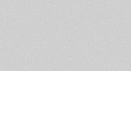
Помощь и контакты
Дружественны
Пользовательское соглашение
Мужское Движ
Емайл - info@masculist.ru