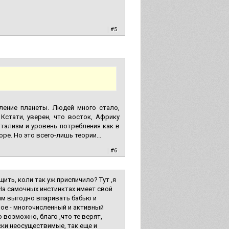
|
#5
ление планеты. Людей много стало,
Кстати, уверен, что восток, Африку
итализм и уровень потребления как в
ре. Но это всего-лишь теории...
|
#6
ить, коли так уж приспичило? Тут ,я
. На самочных инстинктах имеет свой
вым выгодно впаривать бабью и
ое - многочисленный и активный
 возможно, благо ,что те верят,
ски неосуществимые, так еще и