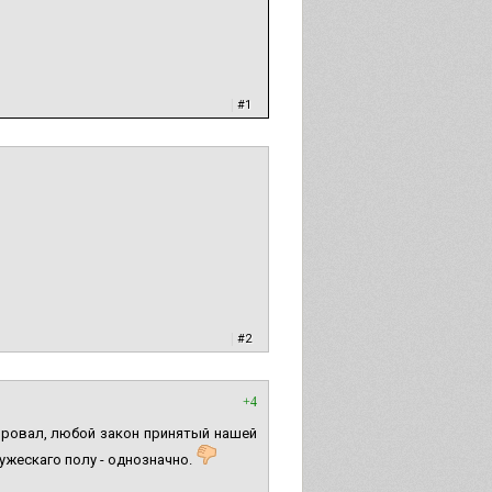
|
#1
|
#2
+4
ировал, любой закон принятый нашей
ужескаго полу - однозначно.