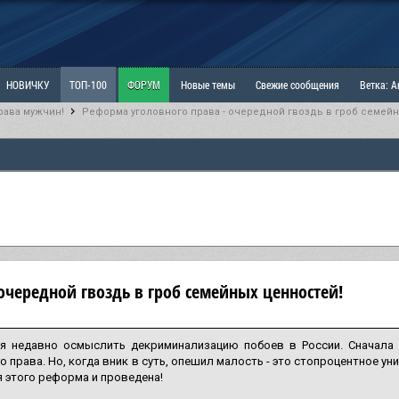
НОВИЧКУ
ТОП-100
ФОРУМ
Новые темы
Свежие сообщения
Ветка: 
рава мужчин!
Реформа уголовного права - очередной гвоздь в гроб семейн
ка: Наболевшее. Выскажись!
РАЗДЕЛ: Мы и Женщины
РАЗДЕЛ: Маскулизм, МД и
ИТРИНА
КОПИЛКА
ОТНОШЕНИЯ
очередной гвоздь в гроб семейных ценностей!
я недавно осмыслить декриминализацию побоев в России. Сначала 
о права. Но, когда вник в суть, опешил малость - это стопроцентное ун
я этого реформа и проведена!