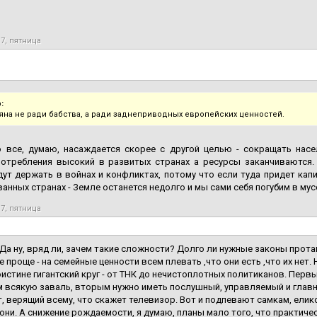
17, пятница
:
еяна не ради бабства, а ради заднеприводных европейских ценностей.
о все, думаю, насаждается скорее с другой целью - сокращать насе
потребления высокий в развитых странах а ресурсы заканчиваются. 
дут держать в войнах и конфликтах, потому что если туда придет кап
анных странах - Земле останется недолго и мы сами себя погубим в мусо
17, пятница
Да ну, вряд ли, зачем такие сложности? Долго ли нужные законы протащ
е проще - на семейные ценности всем плевать ,что они есть ,что их нет
истине гигантский круг - от ТНК до нечистоплотных политиканов. Пер
 всякую заваль, вторым нужно иметь послушный, управляемый и главн
, верящий всему, что скажет телевизор. Вот и подпевают самкам, елико
юни. А снижение рождаемости, я думаю, планы мало того, что практиче