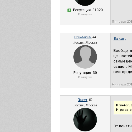
Репутация: 31020
А
В отпуске
5 января 20
Pravdorub
, 44
Закат,
Россия, Москва
Вообще, я
ценностей
самые цен
садист. М
вектор д
Репутация: 30
В отпуске
6 января 20
Закат
, 62
Россия, Москва
Pravdorub
Игра зат
Эт понятн