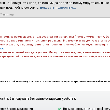
нные. Если уж так надо, то возьми да введи по всему миру те или иные
ции под любым соусом -...
показать полностью...
17, пятница
енность за размещаемые пользователями материалы (посты, комментарии, фо
 совпадать с мнением и позицией редакции. В материалах не допускается на
ению власти, мат, флуд, демагогия, троллинг и оскорбления. Администрация 
есь
ктивных и спокойных дискуссиях. Мы против мизандрии, женоненавистничес
вращать сайт в место для склок и изливания негативных эмоций, а если не
ния в этой теме могут оставлять пользователи зарегистрированные на сайте не мен
 сайте, Вы получаете бесплатно следующие удобства:
иев без премодерации
Возможность отвечать на фору