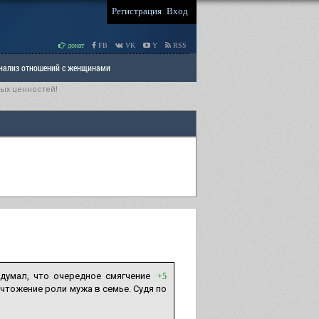
Регистрация
Вход
донат
FB
VK
Y
RSS
Анализ отношений с женщинами
ых ценностей!
 права мужчин
РАЗДЕЛ: Отцы и Дети
думал, что очередное смягчение
+5
ичтожение роли мужа в семье. Судя по