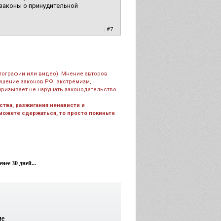
 законы о принудительной
|
#7
тографии или видео). Мнение авторов
рушение законов РФ, экстремизм,
призывает не нарушать законодательство
тва, разжигания ненависти и
 можете сдержаться, то просто покиньте
ее 30 дней...
ме