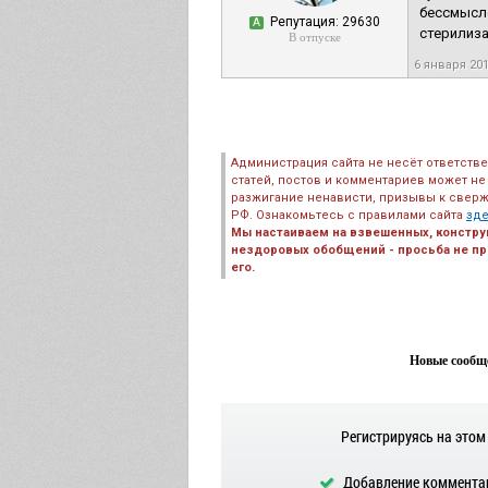
бессмысле
Репутация: 29630
А
стерилиза
В отпуске
6 января 20
Администрация сайта не несёт ответств
статей, постов и комментариев может не
разжигание ненависти, призывы к сверж
РФ. Ознакомьтесь с правилами сайта
зд
Мы настаиваем на взвешенных, констру
нездоровых обобщений - просьба не пре
его.
Новые сообще
Регистрируясь на этом
Добавление комментар