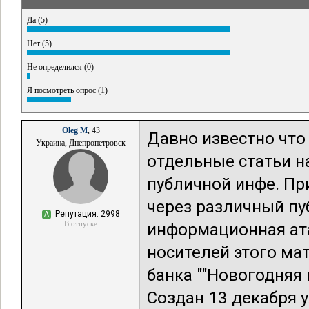
Да (5)
Нет (5)
Не определился (0)
Я посмотреть опрос (1)
Oleg M
, 43
Давно известно что
Украина, Днепропетровск
отдельные статьи н
публичной инфе. Пр
через различный п
Репутация: 2998
А
В отпуске
информационная ата
носителей этого ма
банка ""Новогодняя 
Создан 13 декабря у