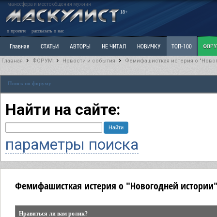
маносфера и место общения мужчин
18+
о проекте
рассказать о нас
Главная
СТАТЬИ
АВТОРЫ
НЕ ЧИТАЛ
НОВИЧКУ
ТОП-100
ФОР
Главная
ФОРУМ
Новости и события
Фемифашисткая истерия о "Ново
Ветка: Расстаюсь или Развожусь. САНЧАС
Ветка: Наболевшее. Выскажись!
Р
Поиск по форуму
РАЗДЕЛ: Разное
УЧЕБНИК
ТРИЛОГИЯ
ВИТРИНА
КОПИЛКА
ОТНОШ
Найти на сайте:
параметры поиска
Фемифашисткая истерия о "Новогодней истории
Нравиться ли вам ролик?