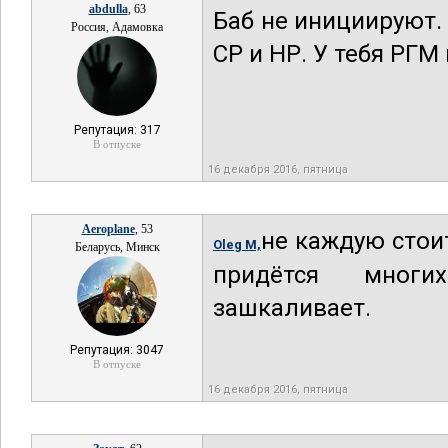
abdulla
, 63
Баб не инициируют. 
Россия, Адамовка
СР и НР. У тебя РГМ
Репутация: 317
В отпуске
16 декабря 2016, пятница
Aeroplane
, 53
не каждую стои
Oleg M,
Беларусь, Минск
придётся многи
зашкаливает.
Репутация: 3047
В отпуске
16 декабря 2016, пятница