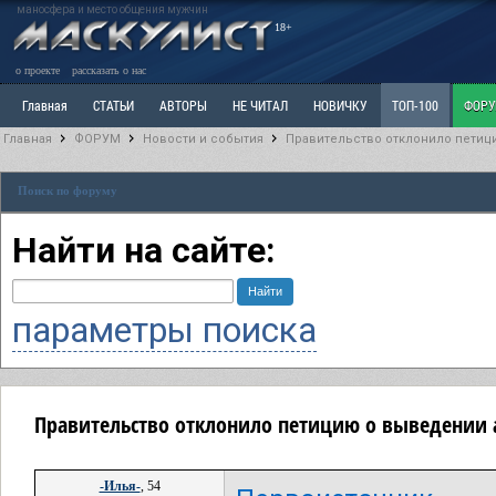
маносфера и место общения мужчин
18+
о проекте
рассказать о нас
Главная
СТАТЬИ
АВТОРЫ
НЕ ЧИТАЛ
НОВИЧКУ
ТОП-100
ФОР
Главная
ФОРУМ
Новости и события
Правительство отклонило петиц
Ветка: Расстаюсь или Развожусь. САНЧАС
Ветка: Наболевшее. Выскажись!
Р
Поиск по форуму
РАЗДЕЛ: Разное
УЧЕБНИК
ТРИЛОГИЯ
ВИТРИНА
КОПИЛКА
ОТНОШ
Найти на сайте:
параметры поиска
Правительство отклонило петицию о выведении 
-Илья-
, 54