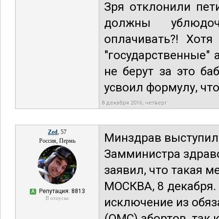
Зря отклонили пет
должны ублюдоч
оплачивать?! Хотя
"государственные" 
не берут за это ба
усвоил формулу, что
8 декабря 2016, четверг
Zed
, 57
Минздрав выступил
Россия, Пермь
Замминистра здрав
заявил, что такая 
МОСКВА, 8 декабря.
Репутация: 8813
А
В отпуске
исключение из обяз
(ОМС) абортов, так 