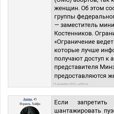
женщин. Об этом со
группы федеральног
— заместитель мин
Костенников. Огран
«Ограничение ведет
которые лучше инфо
получают доступ к 
представителя Минз
предоставляются же
10 декабря 2016, суббота
Aertus
, 45
Если запретить
Израиль, Хайфа
шантажировать пуз