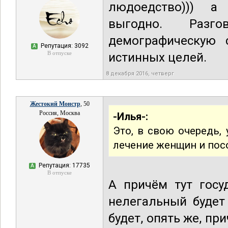
людоедство))) а
выгодно. Разг
демографическую 
Репутация: 3092
А
В отпуске
истинных целей.
8 декабря 2016, четверг
Жестокий Монстр
, 50
Россия, Москва
-Илья-:
Это, в свою очередь,
лечение женщин и посо
Репутация: 17735
А
В отпуске
А причём тут госу
нелегальный будет
будет, опять же, пр