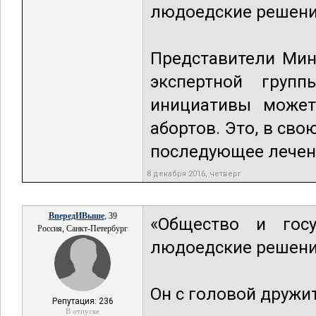
людоедские решения
Представители Мин
экспертной групп
инициативы может
абортов. Это, в сво
последующее лечени
8 декабря 2016, четверг
ВпередИВыше
, 39
«Общество и гос
Россия, Санкт-Петербург
людоедские решения
Он с головой дружи
Репутация: 236
В отпуске