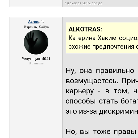
7 декабря 2016, среда
Aertus
, 45
Израиль, Хайфа
ALKOTRAS:
Катерина Хаким соци
схожие предпочтения 
Репутация: 4041
В отпуске
Ну, она правильно 
возмущаетесь. При
карьеру - в том, 
способы стать бога
это из-за дискрими
Но, вы тоже правы 