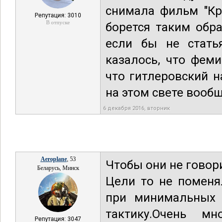
снимала фильм "Кр
Репутация: 3010
В отпуске
борется таким обр
если бы не стать
казалось, что фем
что гитлеровский н
на этом свете вообщ
6 декабря 2016, вторник
Aeroplane
, 53
Чтобы они не говори
Беларусь, Минск
Цели то не поменя
при минимальных з
тактику.Очень мн
Репутация: 3047