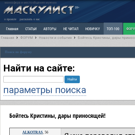
маносфера и место общения мужчин
18+
о проекте
рассказать о нас
Главная
СТАТЬИ
АВТОРЫ
НЕ ЧИТАЛ
НОВИЧКУ
ТОП-100
ФОР
Главная
ФОРУМ
Новости и события
Бойтесь Кристины, дары принос
Ветка: Расстаюсь или Развожусь. САНЧАС
Ветка: Наболевшее. Выскажись!
Р
Поиск по форуму
РАЗДЕЛ: Разное
УЧЕБНИК
ТРИЛОГИЯ
ВИТРИНА
КОПИЛКА
ОТНОШ
Найти на сайте:
параметры поиска
Бойтесь Кристины, дары приносящей!
ALKOTRAS
, 56