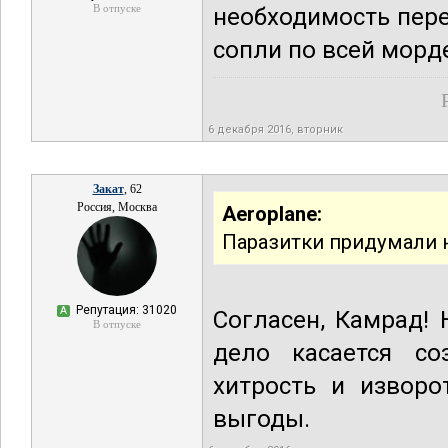
В отпуске
необходимость пере
сопли по всей морд
6 декабря 2016, вторник
Закат
, 62
Россия, Москва
Aeroplane:
Паразитки придумали 
Репутация: 31020
А
Согласен, Камрад!
В отпуске
дело касается со
хитрость и изворо
выгоды.