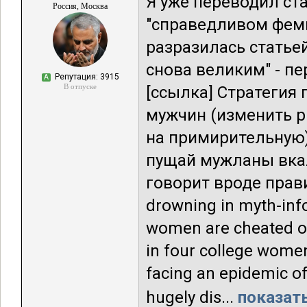
Я уже переводил ст
Россия, Москва
"справедливом феми
разразилась статье
снова великим" - п
Репутация: 3915
А
В отпуске
[ссылка] Стратегия
мужчин (изменить р
на примирительную)
пущай мужланы вка
говорит вроде прав
drowning in myth-info
women are cheated out
in four college women
facing an epidemic of
hugely dis...
показать