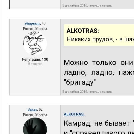
5 декабря 2016, понедельник
абырвалг
, 48
Россия, Москва
ALKOTRAS:
Никаких прудов, - в шах
Репутация: 130
Можно только они 
В отпуске
ладно, ладно, наж
"бригаду"
5 декабря 2016, понедельник
Закат
, 62
ALKOTRAS,
Россия, Москва
Камрад, не бывает 
и "справедливого л