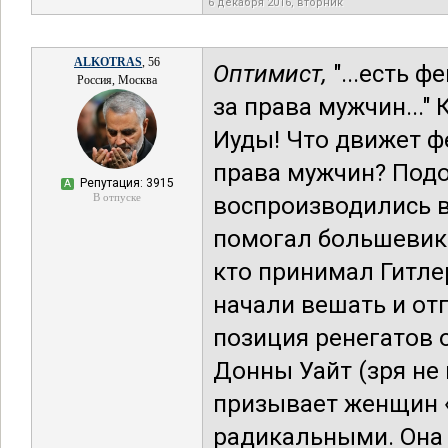
6 декабря 2016, вторник
ALKOTRAS
, 56
Оптимист,
"...есть 
Россия, Москва
за права мужчин..."
Иуды! Что движет ф
права мужчин? Под
Репутация: 3915
А
В отпуске
воспроизводились в
помогал большевика
кто принимал Гитлер
начали вешать и отп
позиция ренегатов 
Донны Уайт (зря не 
призывает женщин 
радикальными. Она 