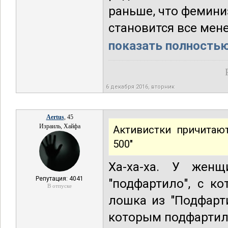
раньше, что фемини
становится все мен
показать полностью.
6 декабря 2016, вторник
Aertus
, 45
Израиль, Хайфа
Активистки причитаю
500"
Ха-ха-ха. У женщ
Репутация: 4041
"подфартило", с к
В отпуске
лошка из "Подфарт
которым подфартил