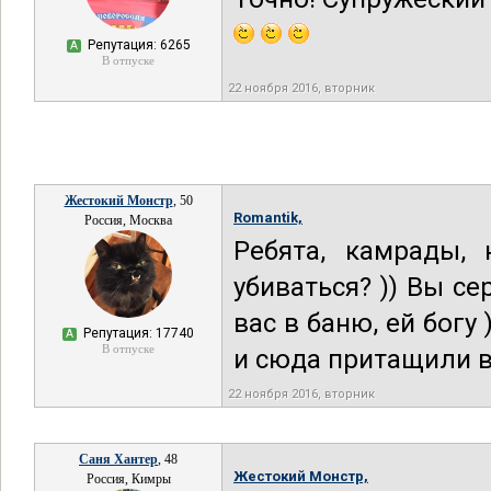
Репутация: 6265
А
В отпуске
22 ноября 2016, вторник
Жестокий Монстр
, 50
Romantik,
Россия, Москва
Ребята, камрады,
убиваться? )) Вы се
вас в баню, ей богу
Репутация: 17740
А
В отпуске
и сюда притащили в
22 ноября 2016, вторник
Саня Хантер
, 48
Жестокий Монстр,
Россия, Кимры