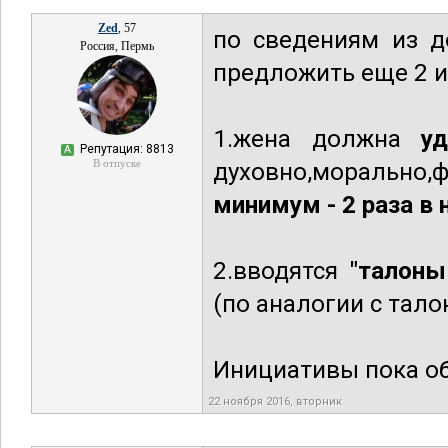
Zed
, 57
по сведениям из д
Россия, Пермь
предложить еще 2 
1.жена должна
у
Репутация: 8813
А
В отпуске
духовно,морально,фи
минимум - 2 раза в
2.вводятся
"талоны
(по аналогии с тало
Инициативы пока о
22 ноября 2016, вторник