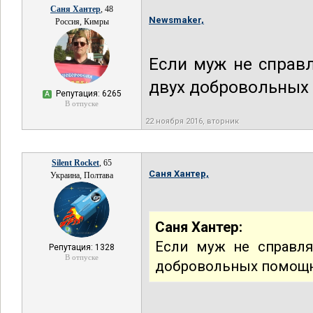
Саня Хантер
, 48
Newsmaker,
Россия, Кимры
Если муж не справ
двух добровольных
Репутация: 6265
А
В отпуске
22 ноября 2016, вторник
Silent Rocket
, 65
Саня Хантер,
Украина, Полтава
Саня Хантер:
Если муж не справля
Репутация: 1328
В отпуске
добровольных помощн