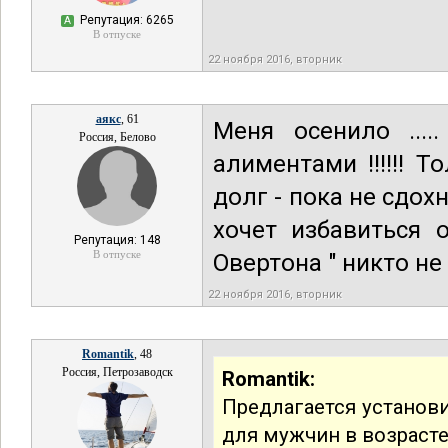
Репутация: 6265
А
В отпуске
22 ноября 2016, вторник
аякс
, 61
Меня осенило ...
Россия, Белово
алиментами !!!!!! 
долг - пока не сдо
хочет избавиться о
Репутация: 148
В отпуске
Овертона " никто не
22 ноября 2016, вторник
Romantik
, 48
Россия, Петрозаводск
Romantik:
Предлагается установ
для мужчин в возрасте 