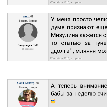
22 ноября 2016, вторник
аякс
, 61
У меня просто челюс
Россия, Белово
думе признают еще и
Мизулина кажется с 
то статью за туне
Репутация: 148
В отпуске
,,долга" , мляяяя мож
22 ноября 2016, вторник
Саня Хантер
, 48
А теперь внимание
Россия, Кимры
бабы за неделю счи