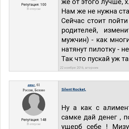
же от этого лучше, 
Репутация: 100
В отпуске
Нам же не нужна ст
Сейчас стоит пойт
родителей, измен
мужчин) - как мног
натянут пилотку - не
Так что пускай уж так
22 ноября 2016, вторник
аякс
, 61
Silent Rocket,
Россия, Белово
Ну а как с алимент
самке дай денег , п
Репутация: 148
В отпуске
ущерб себе ! Мизу