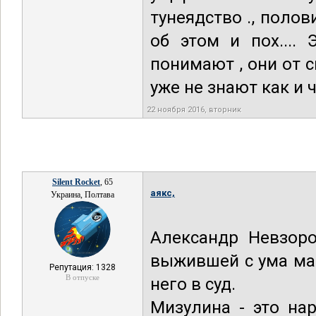
тунеядство ., полов
об этом и пох.... 
понимают , они от ск
уже не знают как и ч
22 ноября 2016, вторник
Silent Rocket
, 65
аякс,
Украина, Полтава
Александр Невзор
выжившей с ума мар
Репутация: 1328
В отпуске
него в суд.
Мизулина - это на