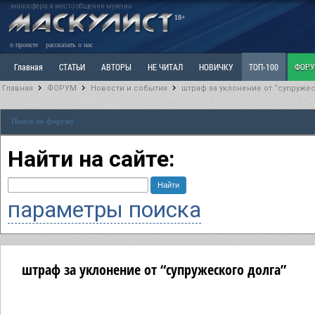
маносфера и место общения мужчин
18+
о проекте
рассказать о нас
Главная
СТАТЬИ
АВТОРЫ
НЕ ЧИТАЛ
НОВИЧКУ
ТОП-100
ФОР
Главная
ФОРУМ
Новости и события
штраф за уклонение от “супружес
Ветка: Расстаюсь или Развожусь. САНЧАС
Ветка: Наболевшее. Выскажись!
Р
Поиск по форуму
РАЗДЕЛ: Разное
УЧЕБНИК
ТРИЛОГИЯ
ВИТРИНА
КОПИЛКА
ОТНОШ
Найти на сайте:
параметры поиска
штраф за уклонение от “супружеского долга”