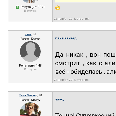
Репутация: 3091
А
В отпуске
22 ноября 2016, вторник
аякс
, 61
Саня Хантер,
Россия, Белово
Да никак , вон пошл
смотрит , как с али
Репутация: 148
В отпуске
всё - обиделась , а
22 ноября 2016, вторник
Саня Хантер
, 48
аякс,
Россия, Кимры
Точно! Супружеский 