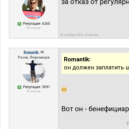
за отказ от регуляр
Репутация: 6265
А
В отпуске
22 ноября 2016, вторник
Romantik
, 48
Россия, Петрозаводск
Romantik:
он должен заплатить ш
Репутация: 3091
А
В отпуске
Вот он - бенефициар
Р