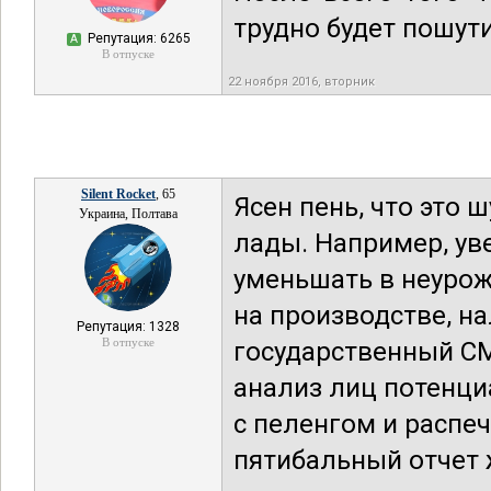
трудно будет пошути
Репутация: 6265
А
В отпуске
22 ноября 2016, вторник
Silent Rocket
, 65
Ясен пень, что это 
Украина, Полтава
лады. Например, ув
уменьшать в неурож
на производстве, н
Репутация: 1328
В отпуске
государственный СМ
анализ лиц потенци
с пеленгом и распе
пятибальный отчет 