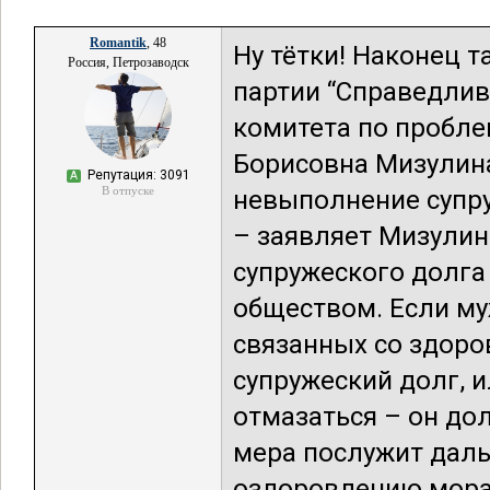
Romantik
, 48
Ну тётки! Наконец т
Россия, Петрозаводск
партии “Справедлив
комитета по пробле
Борисовна Мизулина
Репутация: 3091
А
В отпуске
невыполнение супру
– заявляет Мизулин
супружеского долга 
обществом. Если му
связанных со здоро
супружеский долг, и
отмазаться – он до
мера послужит дал
оздоровлению морал