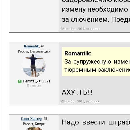
измену необходимо 
заключением. Предл
22 ноября 2016, вторник
Romantik
, 48
Россия, Петрозаводск
Romantik:
За супружескую измен
тюремным заключени
Репутация: 3091
А
В отпуске
АХУ..ТЬ!!!
22 ноября 2016, вторник
Саня Хантер
, 48
Надо ввести штраф
Россия, Кимры