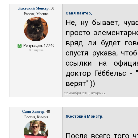
Жестокий Монстр
, 50
Саня Хантер,
Россия, Москва
Не, ну бывает, чу
просто элементарно
вряд ли будет гов
Репутация: 17740
А
В отпуске
спустя рукава, что
ссылки на официа
доктор Гёббельс -
верят" ))
22 ноября 2016, вторник
Саня Хантер
, 48
Жестокий Монстр,
Россия, Кимры
После всего того 