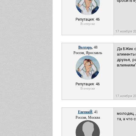
бросить к
Репутация: 46
В отпуске
17 ноября 2
Волгарь
, 48
Да БЖик с
Россия, Ярославль
алименты
друзья, р
влияниям"
Репутация: 46
В отпуске
17 ноября 2
ЕвгениЙ
, 41
молодец, 
Россия, Москва
та, а что