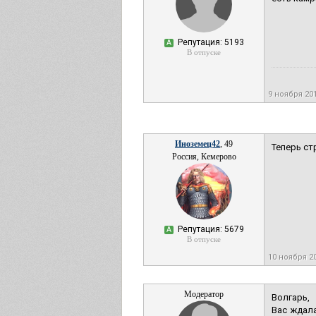
Репутация: 5193
А
В отпуске
9 ноября 20
Иноземец42
, 49
Теперь ст
Россия, Кемерово
Репутация: 5679
А
В отпуске
10 ноября 2
Модератор
Волгарь,
Вас ждала