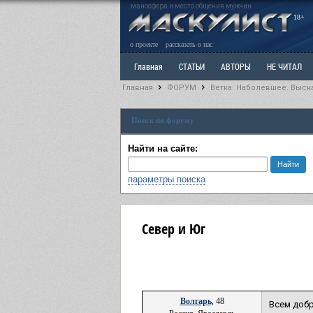
маносфера и место общения мужчин
18+
о проекте
рассказать о нас
Главная
СТАТЬИ
АВТОРЫ
НЕ ЧИТАЛ
Главная
ФОРУМ
Ветка: Наболевшее. Выск
Ветка: Расстаюсь или Развожусь. САНЧАС
Вет
Поиск по форуму
РАЗДЕЛ: Разное
УЧЕБНИК
ТРИЛОГИЯ
В
Найти на сайте:
параметры поиска
Север и Юг
Волгарь
, 48
Всем добр