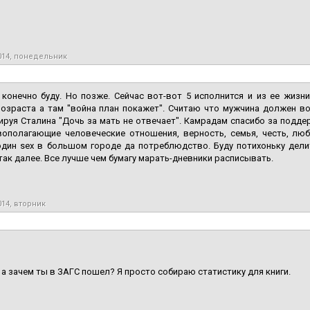
014, понедельник
конечно буду. Но позже. Сейчас вот-вот 5 исполнится и из ее жизни
озраста а там "война план покажет". Считаю что мужчина должен во
руя Сталина "Дочь за мать не отвечает". Камрадам спасибо за поддер
ополагающие человеческие отношения, верность, семья, честь, любо
один sex в большом городе да потреблюдство. Буду потихоньку дели
так далее. Все лучше чем бумагу марать-дневники расписывать.
014, вторник
 а зачем ты в ЗАГС пошел? Я просто собираю статистику для книги.