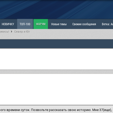
НОВИЧКУ
ТОП-100
ФОРУМ
Новые темы
Свежие сообщения
Ветка: 
ажись!
Север и Юг
ка: Наболевшее. Выскажись!
РАЗДЕЛ: Мы и Женщины
РАЗДЕЛ: Маскулизм, МД и
ИТРИНА
КОПИЛКА
ОТНОШЕНИЯ
ого времени суток. Позвольте рассказать свою историю. Мне 37(еще),