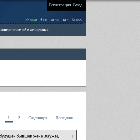
Регистрация
Вход
донат
FB
VK
Y
RSS
Анализ отношений с женщинами
 права мужчин
РАЗДЕЛ: Отцы и Дети
1
2
Следующая
Последняя
 будущей бывшей жене 30(уже),
+1