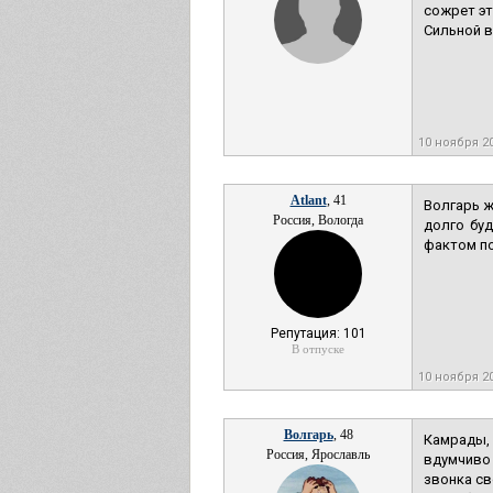
сожрет эт
Сильной в
10 ноября 2
Atlant
, 41
Волгарь ж
Россия, Вологда
долго буд
фактом по
Репутация: 101
В отпуске
10 ноября 2
Волгарь
, 48
Камрады, 
Россия, Ярославль
вдумчиво 
звонка св