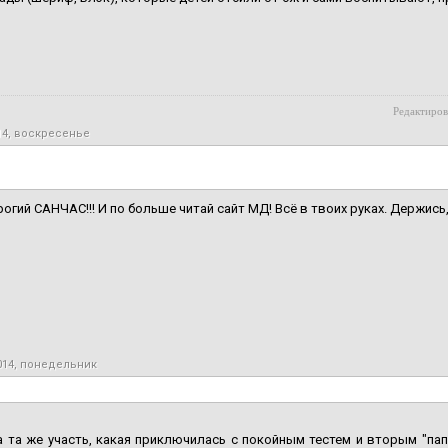
Редактиров
14, воскресенье
рогий САНЧАС!!! И по больше читай сайт МД! Всё в твоих руках. Держись,
014, понедельник
 та же участь, какая приключилась с покойным тестем и вторым "папо