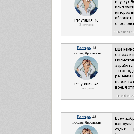
внучку). 
исключить
интересны
абсолютно
Репутация: 46
определен
В отпуске
10 ноября 2
Волгарь
, 48
Еще немно
Россия, Ярославль
севера и 
Посмотри 
заработал
тоже подк
решение Н
новой-то 
Репутация: 46
время отп
В отпуске
10 ноября 2
Волгарь
, 48
Всем добр
Россия, Ярославль
как судья
судить. 