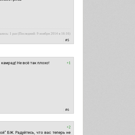
алось: 1 раз (Последний: 9 ноября 2014 в 16:16)
|
#5
 камрад! Не всё так плохо!
+1
|
#6
+2
й" БЖ. Радуйтесь, что вас теперь не