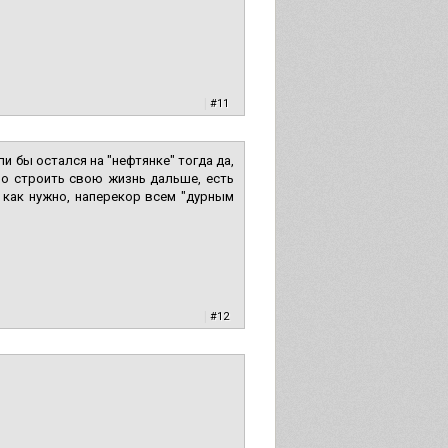
|
#11
ли бы остался на "нефтянке" тогда да,
но строить свою жизнь дальше, есть
ю как нужно, наперекор всем "дурным
|
#12