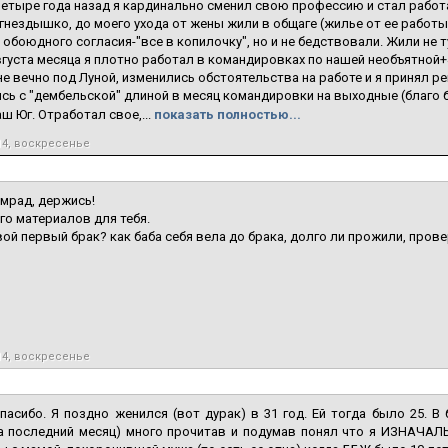
Четыре года назад я кардинально сменил свою профессию и стал работат
гнездышко, до моего ухода от жены жили в общаге (жилье от ее работы
с обоюдного согласия-"все в копилочку", но и не бедствовали. Жили не
вгуста месяца я плотно работал в командировках по нашей необъятной+4
не вечно под Луной, изменились обстоятельства на работе и я принял ре
ь с "дембельской" длиной в месяц командировки на выходные (благо б
ш Юг. Отработал свое,...
показать полностью...
14, воскресенье
амрад, держись!
го материалов для тебя.
вой первый брак? как баба себя вела до брака, долго ли прожили, прове
14, воскресенье
спасибо. Я поздно женился (вот дурак) в 31 год. Ей тогда было 25. В 
за последний месяц) много прочитав и подумав понял что я ИЗНАЧАЛ