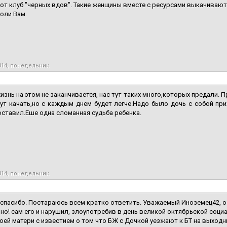
от клуб "черных вдов". Такие женщины вместе с ресурсами выкачивают
оли Вам.
014, понедельник
изнь на этом не заканчивается, нас тут таких много,которых предали. 
ут качать,но с каждым днем будет легче.Надо было дочь с собой при
ставил.Еше одна сломанная судьба ребенка.
014, понедельник
спасибо. Постараюсь всем кратко ответить. Уважаемый Иноземец42, 
но! сам его и нарушил, злоупотребив в день великой октябрьской соц
оей матери с известием о том что БЖ с Дочкой уезжают к БТ на выход