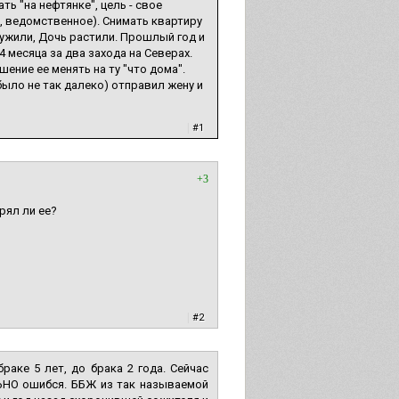
ь "на нефтянке", цель - свое
, ведомственное). Снимать квартиру
 тужили, Дочь растили. Прошлый год и
 месяца за два захода на Северах.
шение ее менять на ту "что дома".
ыло не так далеко) отправил жену и
|
#1
+3
рял ли ее?
|
#2
браке 5 лет, до брака 2 года. Сейчас
ЬНО ошибся. ББЖ из так называемой