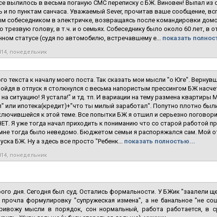
Все вылилось в весьма поганую СМС переписку с БЖ. Виновен! Выпал из
 и по пунктам санчаса. Уважаемый Sever, прочитав ваше сообщение, в
м собеседником в электричке, возвращаясь после командировки домой
 трезвую голову, в т.ч. и о семьях. Собеседнику было около 60 лет, в
ном статусе (судя по автомобилю, встречавшему е...
показать полност
014, понедельник
го текста к началу моего поста. Так сказать мои мысли "о Юге". Верну
пойдя в отпуск я столкнулся с весьма напористым прессингом БЖ насчет
на ситуацию! Я устала!" и тд. тп. И вариации на тему размена квартир
" или ипотека(кредит)+"что ты милый заработал". Попутно плотно был
лючившейся к этой теме. Все попытки БЖ я отшил и серьезно поговори
ЕТ. Я уже тогда начал приходить к пониманию что со старой работой при
мне тогда было неведомо. Бюджетом семьи я распоряжался сам. Мой о
уска БЖ. Ну а здесь все просто "Ребенк...
показать полностью...
014, понедельник
ого дня. Сегодня был суд. Остались формальности. У БЖик "заалели ще
 прочла формулировку "супружеская измена", а не банальное "не сош
Привожу мысли в порядок, сон нормальный, работа работается, в