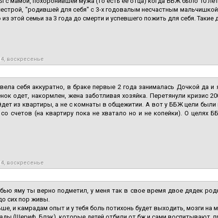
ы с мамой, похоронившей мужа (то есть ее отца) когда ББЖ было 10 ле
естрой, "родившей для себя" с 3-х годовалым несчастным мальчишкой
 из этой семьи за 3 года до смерти и успевшего пожить для себя. Такие 
14, воскресенье
вела себя аккуратно, в браке первые 2 года занималась Дочкой да и 
енок одет, накормлен, жена заботливая хозяйка. Перетянули кризис 200
дет из квартиры, а не с комнаты в общежитии. А вот у ББЖ цели были 
со счетов (на квартиру пока не хватало но и не копейки). О целях ББ
14, воскресенье
абью яму ты верно подметил, у меня так в свое время двое дядек родн
до сих пор живы.
ше, и камрадам опыт и у тебя боль потихонь будет выходить, мозги на 
ады (Шериф, Блэк), которые детей отбили от бж и сами воспитывают, 