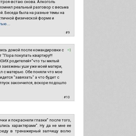
 строя-встаю снова. Алкоголь
спомнил реальный разговор с весьма
. Беседа была на разные темы на
 отличной физической форме и
ью...
|
#9
вшись домой после командировки с
+1
 "Пора покупать квартиру!!!
ы МОИХ родителей+"что ты милый
и заезжены уши уже моей матери,
л с матерью. Обе поняли что мое
дется "завязать" а что будет с
тпуск закончился, вскоре подошло
|
#10
чки и покраснели глазки" после того,
лись характерами". Ну да не мне ее
 среду в тренажерный зал+ищу волю