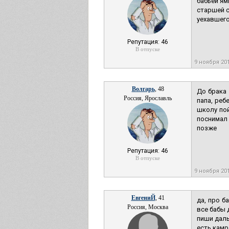
бабьей ям
старшей с
уехавшего
Репутация: 46
В отпуске
9 ноября 20
Волгарь
, 48
До брака 
Россия, Ярославль
папа, реб
школу пой
поснимал 
позже
Репутация: 46
В отпуске
9 ноября 20
ЕвгениЙ
, 41
да, про б
Россия, Москва
все бабы 
пиши даль
есть камр