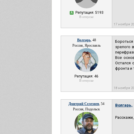
Репутация: 5193
А
В отпуске
17 ноября 2
Волгарь
, 48
Бороться 
Россия, Ярославль
зрелого в
перефрази
Все основ
Остался 
фронта и 
Репутация: 46
В отпуске
18 ноября 2
Дмитрий Селезнев
, 54
Волгарь,
Россия, Подольск
Расскажи,