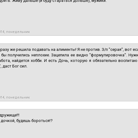
урить. Живу дальше (и буду стараться дольше), мужики.
014, понедельник
разу же решила подавать на алименты! Я не против. З/п "серая", вот ес
 бы получились неплохие. Зацепила ее видно "формулировочка". Нуж
абота, найдется хобби. И есть Дочь, которую я обязательно воспита
, даст Бог сил.
014, понедельник
дружище!!!
 с дочкой, будешь бороться!?