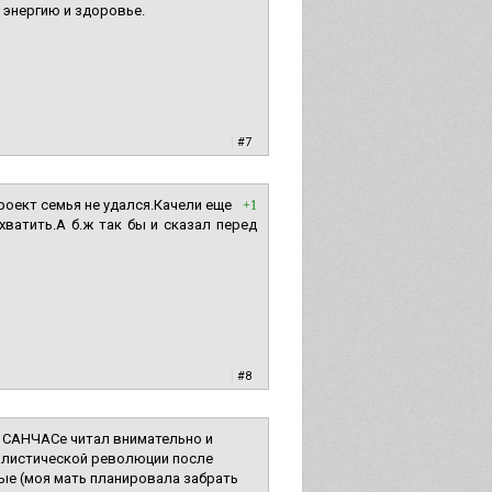
 энергию и здоровье.
|
#7
Проект семья не удался.Качели еще
+1
хватить.А б.ж так бы и сказал перед
|
#8
о САНЧАСе читал внимательно и
иалистической революции после
ные (моя мать планировала забрать