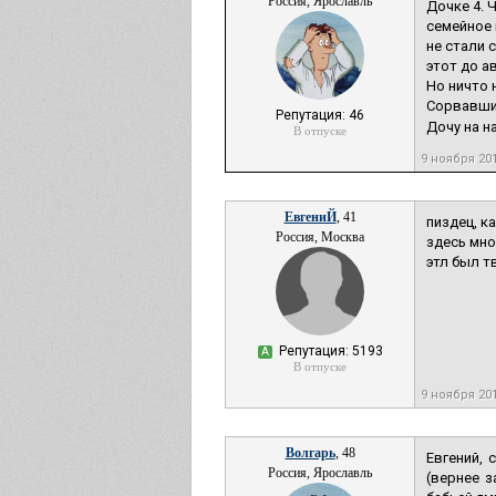
Россия, Ярославль
Дочке 4. 
семейное 
не стали 
этот до а
Но ничто 
Сорвавшис
Репутация: 46
Дочу на на
В отпуске
9 ноября 20
ЕвгениЙ
, 41
пиздец, к
Россия, Москва
здесь мно
этл был т
Репутация: 5193
А
В отпуске
9 ноября 20
Волгарь
, 48
Евгений, 
Россия, Ярославль
(вернее 