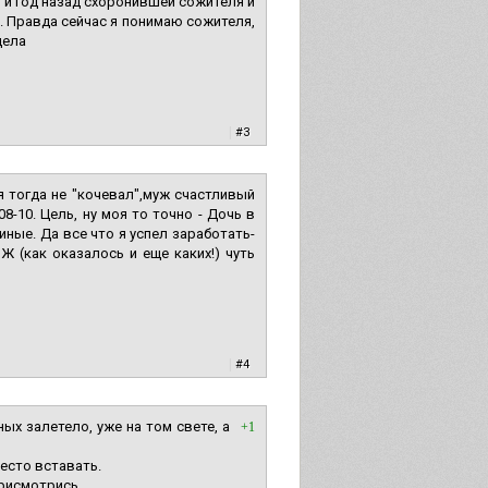
т и год назад схоронившей сожителя и
. Правда сейчас я понимаю сожителя,
дела
|
#3
я тогда не "кочевал",муж счастливый
8-10. Цель, ну моя то точно - Дочь в
иные. Да все что я успел заработать-
Ж (как оказалось и еще каких!) чуть
|
#4
ых залетело, уже на том свете, а
+1
место вставать.
присмотрись