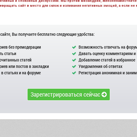
ктивных и спокойных дискуссиях. Мы против мизандрии, женоненавистничес
вращать сайт в место для склок и изливания негативных эмоций, а если не
 сайте, Вы получаете бесплатно следующие удобства:
иев без премодерации
Возможность отвечать на фору
ь статьи
Давать оценку комментариям и
очитанных статей
Добавление статей в избранное
иев или постов в закладки
Уведомления об ответах
в статьях и на форуме
Регистрация анонимная и заним
Зарегистрироваться сейчас