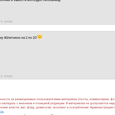
16, среда
у 40летнюю на 2 по 20
16, среда
енность за размещаемые пользователями материалы (посты, комментарии, фо
 совпадать с мнением и позицией редакции. В материалах не допускается на
ению власти, мат, флуд, демагогия, троллинг и оскорбления. Администрация 
есь