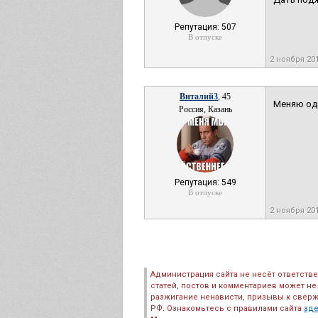
Репутация: 507
В отпуске
2 ноября 20
Виталий3
, 45
Меняю одн
Россия, Казань
Репутация: 549
В отпуске
2 ноября 20
Администрация сайта не несёт ответств
статей, постов и комментариев может не
разжигание ненависти, призывы к сверж
РФ. Ознакомьтесь с правилами сайта
зд