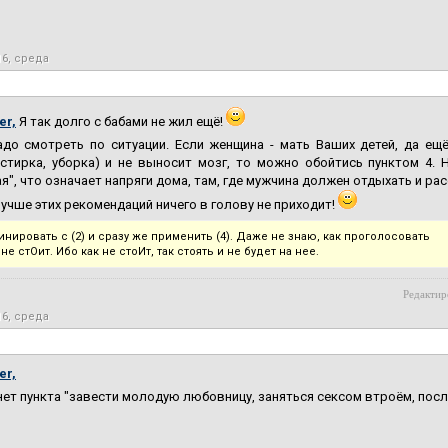
16, среда
er,
Я так долго с бабами не жил ещё!
адо смотреть по ситуации. Если женщина - мать Ваших детей, да ещ
 стирка, уборка) и не выносит мозг, то можно обойтись пунктом 4.
я", что означает напряги дома, там, где мужчина должен отдыхать и ра
учше этих рекомендаций ничего в голову не приходит!
инировать с (2) и сразу же применить (4). Даже не знаю, как проголосовать
 - не стОит. Ибо как не стоИт, так стоять и не будет на нее.
Редактир
16, среда
er,
нет пункта "завести молодую любовницу, заняться сексом втроём, пос