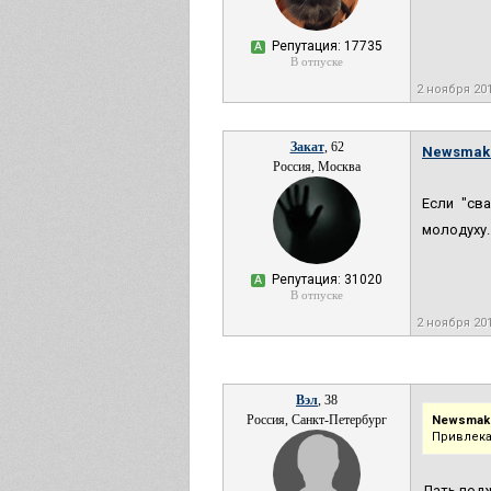
Репутация: 17735
А
В отпуске
2 ноября 20
Закат
, 62
Newsmak
Россия, Москва
Если "св
молодуху.
Репутация: 31020
А
В отпуске
2 ноября 20
Вэл
, 38
Россия, Санкт-Петербург
Newsmake
Привлека
Дать под