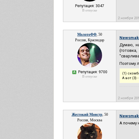
Репутация: 3047
В отпуске
2 ноября 20
МолотоФФ
, 50
Newsmak
Россия, Краснодар
Думаю, н
(готовка,
"сварлива
Поэтому л
Репутация: 9700
А
(1) скомб
В отпуске
А вот (3)
2 ноября 20
Жестокий Монстр
, 50
Newsmak
Россия, Москва
А почему 