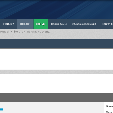
НОВИЧКУ
ТОП-100
ФОРУМ
Новые темы
Свежие сообщения
Ветка: 
ажись!
Не стоит на старую жену.
ка: Наболевшее. Выскажись!
РАЗДЕЛ: Мы и Женщины
РАЗДЕЛ: Маскулизм, МД и
ИТРИНА
КОПИЛКА
ОТНОШЕНИЯ
Всего
Дата