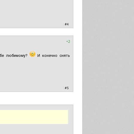
|
#4
+2
ебе любимому?
И конечно снять
|
#5