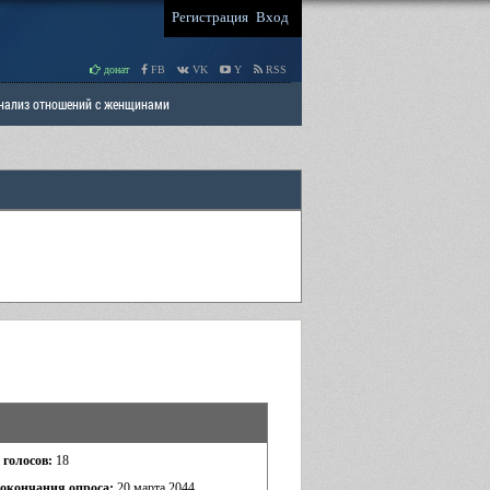
Регистрация
Вход
донат
FB
VK
Y
RSS
Анализ отношений с женщинами
 права мужчин
РАЗДЕЛ: Отцы и Дети
 голосов:
18
 окончания опроса:
20 марта 2044