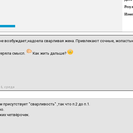
Резу
Изме
 не возбуждает,надоела сварливая жена. Привлекают сочные, жопастые
теряла смысл.
Как жить дальше?
16, среда
м присутствует "сварливость" ,так что п.2 до п.1.
о.
ких четвёрочек.