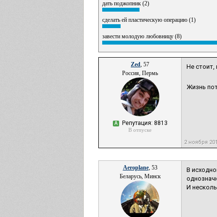
дать поджопник (2)
сделать ей пластическую операцию (1)
завести молодую любовницу (8)
Zed
, 57
Не стоит,
Россия, Пермь
Жизнь по
Репутация: 8813
А
В отпуске
2 ноября 20
Aeroplane
, 53
В исходно
Беларусь, Минск
однозначн
И несколь