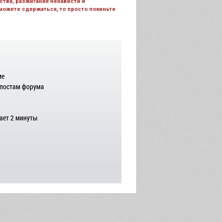
тва, разжигания ненависти и
 можете сдержаться, то просто покиньте
ме
 постам форума
ает 2 минуты