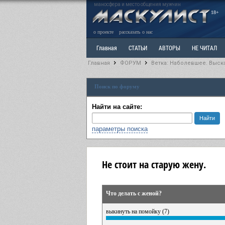
маносфера и место общения мужчин
18+
о проекте
рассказать о нас
Главная
СТАТЬИ
АВТОРЫ
НЕ ЧИТАЛ
Главная
ФОРУМ
Ветка: Наболевшее. Выск
Ветка: Расстаюсь или Развожусь. САНЧАС
Вет
Поиск по форуму
РАЗДЕЛ: Разное
УЧЕБНИК
ТРИЛОГИЯ
В
Найти на сайте:
параметры поиска
Не стоит на старую жену.
Что делать с женой?
выкинуть на помойку (7)