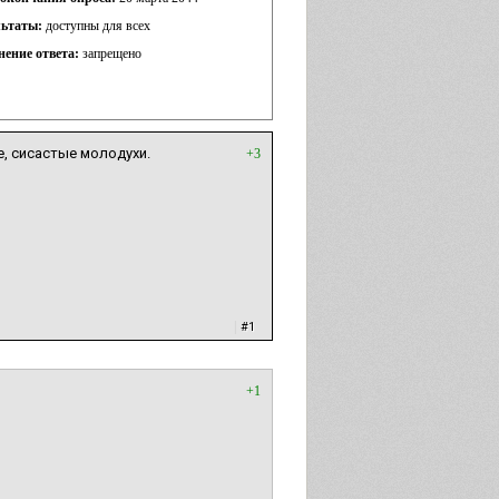
льтаты:
доступны для всех
нение ответа:
запрещено
, сисастые молодухи.
+3
|
#1
+1