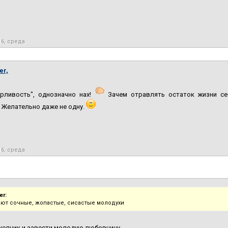
16, среда
er,
арливость", однозначно нах!
Зачем отравлять остаток жизни с
 Желательно даже не одну.
16, среда
r:
ют сочные, жопастые, сисастые молодухи
жопник и завести молодую любовницу