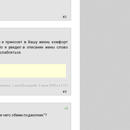
|
#2
ё и приносит в Вашу жизнь комфорт
 Но я увидел в описании жены слово
сслабляться.
овалось: 1 раз (Последний: 4 июля 2018 в 11:57)
|
#3
+1
ле чего обеим поджопник"?