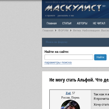
маносфера и место общения мужчин
18+
о проекте
рассказать о нас
Главная
СТАТЬИ
АВТОРЫ
НЕ ЧИТАЛ
Главная
ФОРУМ
Ветка: Наболевшее. Выск
Ветка: Расстаюсь или Развожусь. САНЧАС
Вет
Поиск по форуму
РАЗДЕЛ: Разное
УЧЕБНИК
ТРИЛОГИЯ
В
Найти на сайте:
параметры поиска
Не могу стать Альфой. Что де
Zed
, 57
Так как я
Россия, Пермь
Я прочита
Хочу стат