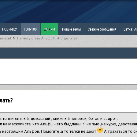
НОВИЧКУ
ТОП-100
ФОРУМ
Новые темы
Свежие сообщения
Ветка: 
ажись!
Не могу стать Альфой. Что делать?
ка: Наболевшее. Выскажись!
РАЗДЕЛ: Мы и Женщины
РАЗДЕЛ: Маскулизм, МД и
ИТРИНА
КОПИЛКА
ОТНОШЕНИЯ
лать?
 интеллигентный, домашний , книжный человек, ботан и задрот.
л на Маскулисте, что Альфы - это быдланы. Я не пью ,не курю, девствен
ь настоящим Альфой. Помогите ,а то телки не дают
А трахаться то с