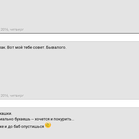
 2016, четверг
лак. Вот мой тебе совет. Бывалого.
 2016, четверг
ухашки.
ально бухаешь -- хочется и покурить...
уже и до баб опустишься