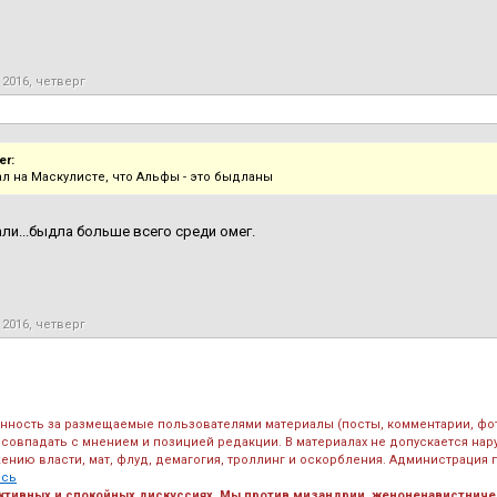
 2016, четверг
r:
ал на Маскулисте, что Альфы - это быдланы
али...быдла больше всего среди омег.
 2016, четверг
енность за размещаемые пользователями материалы (посты, комментарии, фо
 совпадать с мнением и позицией редакции. В материалах не допускается на
ению власти, мат, флуд, демагогия, троллинг и оскорбления. Администрация 
есь
ктивных и спокойных дискуссиях. Мы против мизандрии, женоненавистничес