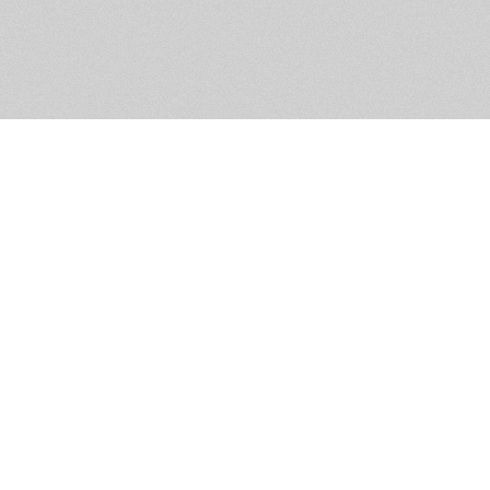
Помощь и контакты
Дружественны
Пользовательское соглашение
Мужское Движ
Емайл - info@masculist.ru
сёт ответственность за размещаемые пользователями материалы. Мнение авто
ещённых на страницах сайта, могут не совпадать с мнениями и позицией реда