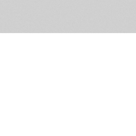
Обратная связь
Предложения по функционалу
Администрация сайта не не
разм