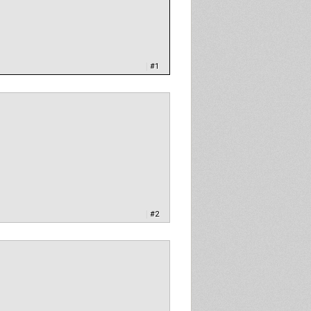
|
#1
|
#2