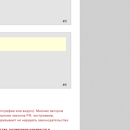
|
#3
|
#4
тографии или видео). Мнение авторов
рушение законов РФ, экстремизм,
призывает не нарушать законодательство
тва, разжигания ненависти и