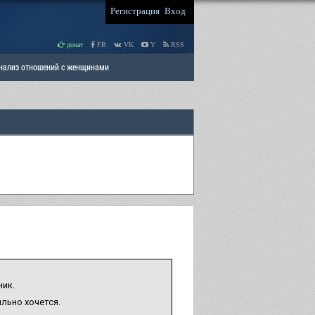
Регистрация
Вход
донат
FB
VK
Y
RSS
Анализ отношений с женщинами
 права мужчин
РАЗДЕЛ: Отцы и Дети
ник.
ильно хочется.