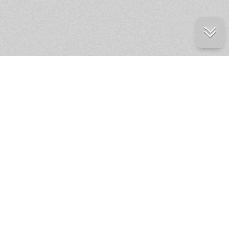
е ресурсы
ение России
ров статей и комментариев,
кции.