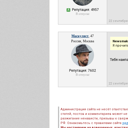
Репутация: 4957
А
В отпуске
22 сентября
Маскулист
, 47
Россия, Москва
Newsmake
Я прочит
Тебя наип
Репутация: 7602
В отпуске
22 сентября
Администрация сайта не несёт ответств
статей, постов и комментариев может не
разжигание ненависти, призывы к сверж
РФ. Ознакомьтесь с правилами сайта
зд
Мы настаиваем на взвешенных, констру