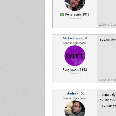
Репутация: 8813
А
В отпуске
22 сентября
Мойла Писчи
, 38
трахни ку
Россия, Ярославль
Репутация: 1152
В отпуске
22 сентября
_Andrew_
, 56
начни с б
Россия, Ярославль
когда норм
ну а там 