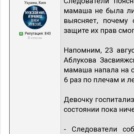
Следователи поясн
Украина, Киев
мамаша не была ли
выясняет, почему
защите их прав смо
Репутация: 843
А
В отпуске
Напомним, 23 авгу
Аблукова Засвияжс
мамаша напала на 
6 раз по плечам и л
Девочку госпитализ
состоянии пока ниче
- Следователи со