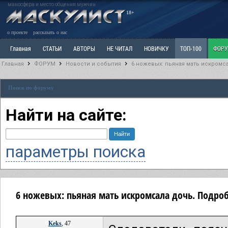
маносфера и место общения мужчин
18+
о проекте
рассказать о нас
Главная
СТАТЬИ
АВТОРЫ
НЕ ЧИТАЛ
НОВИЧКУ
ТОП-100
ФОР
Главная
ФОРУМ
Новости и события
6 ножевых: пьяная мать искромс
Ветка: Расстаюсь или Развожусь. САНЧАС
Ветка: Наболевшее. Выскажись!
Р
Поиск по форуму
РАЗДЕЛ: Разное
УЧЕБНИК
ТРИЛОГИЯ
ВИТРИНА
КОПИЛКА
ОТНОШ
Найти на сайте:
параметры поиска
6 ножевых: пьяная мать искромсала дочь. Подро
Keks
, 47