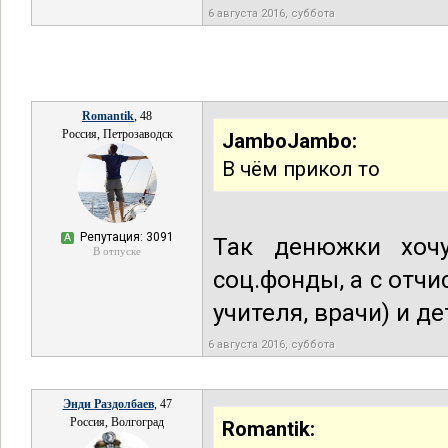
6 августа 2016, суббота
Romantik
, 48
Россия, Петрозаводск
JamboJambo:
В чём прикол то
Репутация: 3091
А
Так денюжки хочу
В отпуске
соц.фонды, а с отч
учителя, врачи) и де
6 августа 2016, суббота
Энди Раздолбаев
, 47
Россия, Волгоград
Romantik: