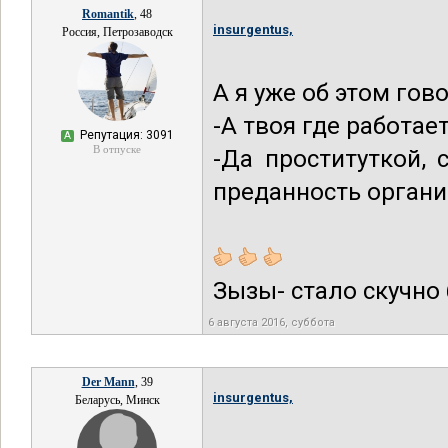
Romantik
, 48
insurgentus,
Россия, Петрозаводск
А я уже об этом гов
-А твоя где работае
Репутация: 3091
А
В отпуске
-Да проституткой, 
преданность органи
Зызы- стало скучно б
6 августа 2016, суббота
Der Mann
, 39
insurgentus,
Беларусь, Минск