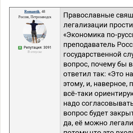
Romantik
, 48
Православные свящ
Россия, Петрозаводск
легализации прости
«Экономика по-русск
преподаватель Росс
Репутация: 3091
А
В отпуске
государственной сл
вопрос, почему бы 
ответил так: «Это н
этому, и, наверное,
всё-таки ориентиру
надо согласовывать.
вопрос будет закры
да, её можно легали
потому что это вхо