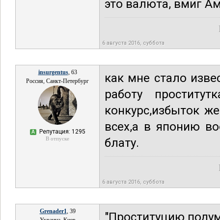
это валюта, вмиг А
6 августа 2016, суббота
insurgentus
, 63
как мне стало изве
Россия, Санкт-Петербург
работу проститут
конкурс,избыток ж
всех,а в японию в
Репутация: 1295
А
В отпуске
блату.
6 августа 2016, суббота
Grenader1
, 39
"Проституцию подум