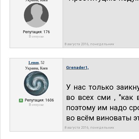
Украина, Киев
Репутация: 176
В отпуске
8 августа 2016, понедельник
Lemm
, 52
Grenader1,
Украина, Киев
У нас только заикн
во всех сми , "как
Репутация: 1606
А
В отпуске
поэтому им надо сро
во всём виноваты э
8 августа 2016, понедельник