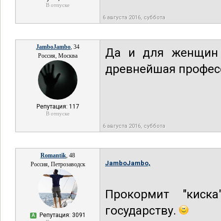
В отпуске
6 августа 2016, суббота
JamboJambo
, 34
Да и для женщин ,
Россия, Москва
древнейшая професс
Репутация: 117
В отпуске
6 августа 2016, суббота
Romantik
, 48
JamboJambo,
Россия, Петрозаводск
Прокормит "киск
государству.
Репутация: 3091
А