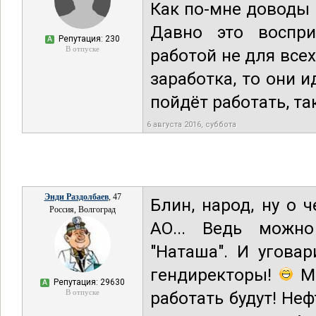
Как по-мне доводы 
Давно это воспри
Репутация: 230
А
В отпуске
работой не для всех
заработка, то они 
пойдёт работать, та
6 августа 2016, суббота
Энди Раздолбаев
, 47
Блин, народ, ну о 
Россия, Волгоград
АО... Ведь можн
"Наташа". И угова
гендиректоры!
Ми
Репутация: 29630
А
В отпуске
работать будут! Неф