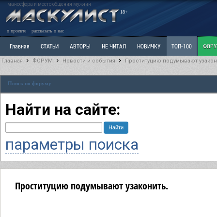
маносфера и место общения мужчин
18+
о проекте
рассказать о нас
Главная
СТАТЬИ
АВТОРЫ
НЕ ЧИТАЛ
НОВИЧКУ
ТОП-100
ФОР
Главная
ФОРУМ
Новости и события
Проституцию подумывают узакон
Ветка: Расстаюсь или Развожусь. САНЧАС
Ветка: Наболевшее. Выскажись!
Р
Поиск по форуму
РАЗДЕЛ: Разное
УЧЕБНИК
ТРИЛОГИЯ
ВИТРИНА
КОПИЛКА
ОТНОШ
Найти на сайте:
параметры поиска
Проституцию подумывают узаконить.