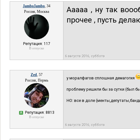
JamboJambo
, 34
Ааааа , ну так воо
Россия, Москва
прочее , пусть делаю
Репутация: 117
В отпуске
6 августа 2016, суббота
Zed
, 57
у моралфагов сплошная демагогия
Россия, Пермь
проблему решили бы за сутки (был бы
НО: все в доле (менты,депутаты,банди
Репутация: 8813
А
В отпуске
6 августа 2016, суббота