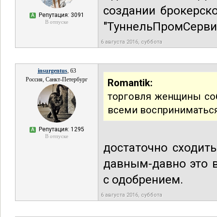
создании брокерск
Репутация: 3091
А
В отпуске
"ТуннельПромСервис
6 августа 2016, суббота
insurgentus
, 63
Россия, Санкт-Петербург
Romantik:
торговля женщины со
всеми восприниматься
Репутация: 1295
А
В отпуске
достаточно сходит
давным-давно это 
с одобрением.
6 августа 2016, суббота