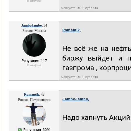
В отпуске
6 августа 2016, суббота
JamboJambo
, 34
Romantik,
Россия, Москва
Не всё же на нефть
биржу выйдет и п
Репутация: 117
В отпуске
газпрома , корпроци
6 августа 2016, суббота
Romantik
, 48
JamboJambo,
Россия, Петрозаводск
Надо хапнуть Акций
Репутация: 3091
А