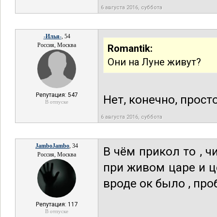
6 августа 2016, суббота
-Илья-
, 54
Россия, Москва
Romantik:
Они на Луне живут?
Репутация: 547
Нет, конечно, прос
В отпуске
6 августа 2016, суббота
JamboJambo
, 34
В чём прикол то , ч
Россия, Москва
при живом царе и ц
вроде ок было , про
Репутация: 117
В отпуске