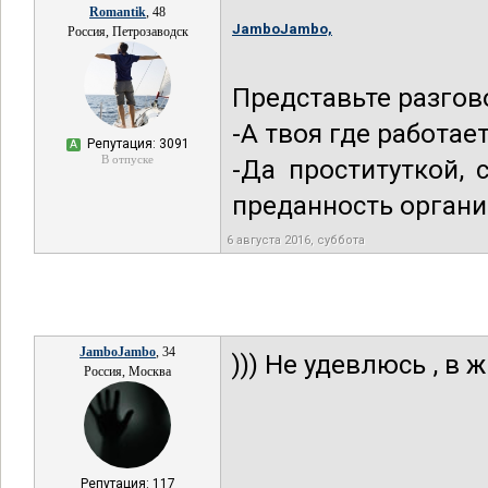
Romantik
, 48
JamboJambo,
Россия, Петрозаводск
Представьте разгово
-А твоя где работае
Репутация: 3091
А
В отпуске
-Да проституткой, 
преданность органи
6 августа 2016, суббота
JamboJambo
, 34
))) Не удевлюсь , в 
Россия, Москва
Репутация: 117