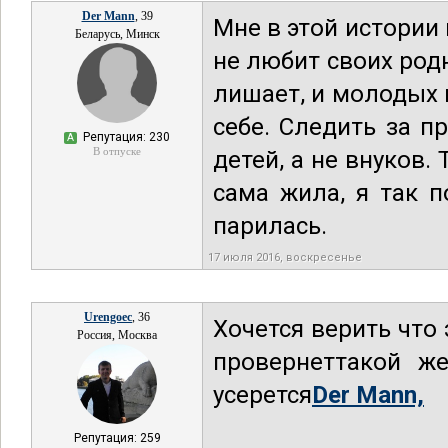
Der Mann
, 39
Мне в этой истории 
Беларусь, Минск
не любит своих род
лишает, и молодых п
себе. Следить за п
Репутация: 230
А
В отпуске
детей, а не внуков.
сама жила, я так 
парилась.
17 июля 2016, воскресенье
Urengoec
, 36
Хочется верить что 
Россия, Москва
провернеттакой ж
усерется
Der Mann,
Репутация: 259