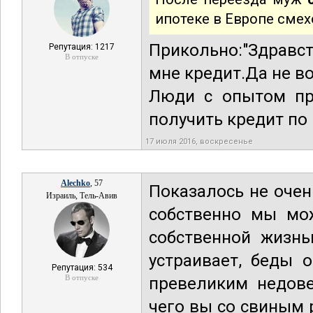
ипотеке в Европе смех
Прикольно:"Здравс
Репутация: 1217
В отпуске
мне кредит.Да не в
Люди с опытом про
получить кредит по 
17 июля 2016, воскресенье
Alechko
, 57
Показалось не очен
Израиль, Тель-Авив
собственно мы мо
собственной жизнь
устраивает, беды 
Репутация: 534
В отпуске
превеликим недове
чего вы со свиным 