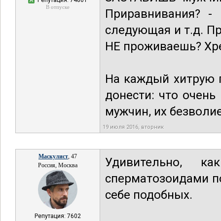
Репутация: 74801
А
В отпуске
Приравнивания? - 
следующая и т.д. П
НЕ проживаешь? Хре
На каждый хитрую га
донести: что очен
мужчин, их безволи
19 июля 2016, вторник
Маскулист
, 47
Удивительно, к
Россия, Москва
сперматозоидами п
себе подобных.
Репутация: 7602