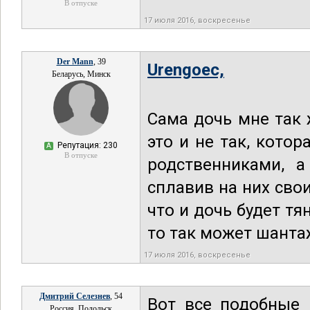
В отпуске
17 июля 2016, воскресенье
Der Mann
, 39
Urengoec,
Беларусь, Минск
Сама дочь мне так 
это и не так, кото
Репутация: 230
А
В отпуске
родственниками, а
сплавив на них сво
что и дочь будет тя
то так может шанта
17 июля 2016, воскресенье
Дмитрий Селезнев
, 54
Вот все подобные 
Россия, Подольск