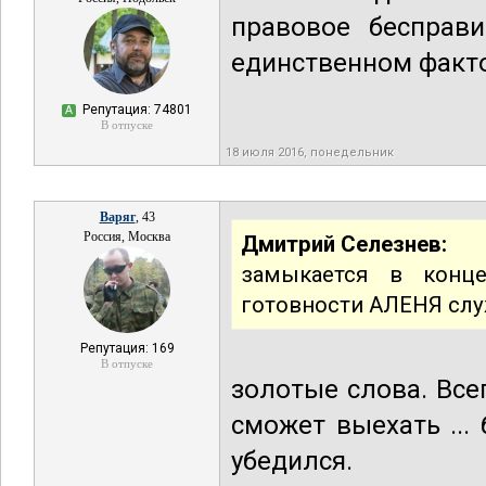
правовое бесправ
единственном факто
Репутация: 74801
А
В отпуске
18 июля 2016, понедельник
Варяг
, 43
Россия, Москва
Дмитрий Селезнев:
замыкается в конц
готовности АЛЕНЯ слу
Репутация: 169
В отпуске
золотые слова. Все
сможет выехать ...
убедился.