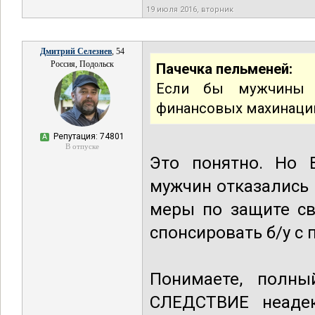
19 июля 2016, вторник
Дмитрий Селезнев
, 54
Россия, Подольск
Пачечка пельменей:
Если бы мужчины б
финансовых махинаций
Репутация: 74801
А
В отпуске
Это понятно. Но 
мужчин отказались
меры по защите св
спонсировать б/у с
Понимаете, полны
СЛЕДСТВИЕ неадек