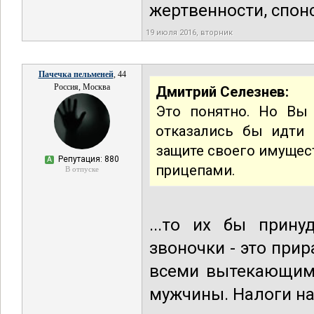
жертвенности, спон
19 июля 2016, вторник
Пачечка пельменей
, 44
Россия, Москва
Дмитрий Селезнев:
Это понятно. Но Вы 
отказались бы идти
защите своего имущест
Репутация: 880
А
прицепами.
В отпуске
...то их бы прин
звоночки - это при
всеми вытекающими
мужчины. Налоги на 