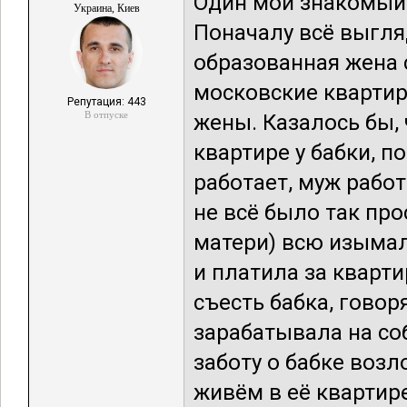
Один мой знакомый 
Украина, Киев
Поначалу всё выгля
образованная жена 
московские квартиры
Репутация: 443
В отпуске
жены. Казалось бы,
квартире у бабки, п
работает, муж рабо
не всё было так про
матери) всю изымал
и платила за кварти
съесть бабка, говор
зарабатывала на со
заботу о бабке воз
живём в её квартире