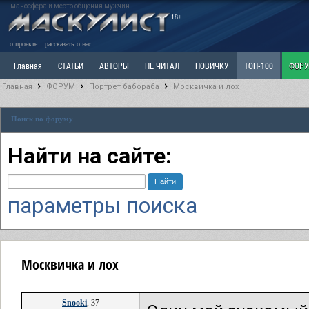
маносфера и место общения мужчин
18+
о проекте
рассказать о нас
Главная
СТАТЬИ
АВТОРЫ
НЕ ЧИТАЛ
НОВИЧКУ
ТОП-100
ФОР
Главная
ФОРУМ
Портрет бабораба
Москвичка и лох
Ветка: Расстаюсь или Развожусь. САНЧАС
Ветка: Наболевшее. Выскажись!
Р
Поиск по форуму
РАЗДЕЛ: Разное
УЧЕБНИК
ТРИЛОГИЯ
ВИТРИНА
КОПИЛКА
ОТНОШ
Найти на сайте:
параметры поиска
Москвичка и лох
Snooki
, 37