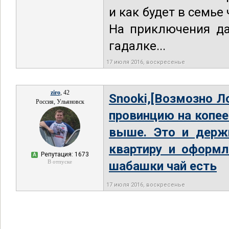
и как будет в семье
На приключения да
гадалке...
17 июля 2016, воскресенье
ziro
, 42
Snooki,[Возмозно Л
Россия, Ульяновск
провинцию на копее
выше. Это и держ
квартиру и оформл
Репутация: 1673
А
В отпуске
шабашки чай есть
17 июля 2016, воскресенье