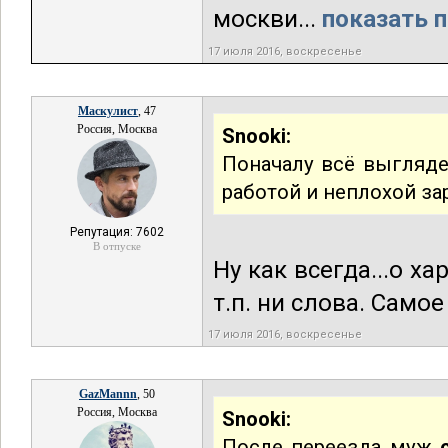
москви...
показать п
17 июля 2016, воскресенье
Маскулист
, 47
Россия, Москва
Snooki:
Поначалу всё выгляде
работой и неплохой за
Репутация: 7602
В отпуске
Ну как всегда...о х
т.п. ни слова. Само
17 июля 2016, воскресенье
GazMannn
, 50
Россия, Москва
Snooki:
После переезда муж