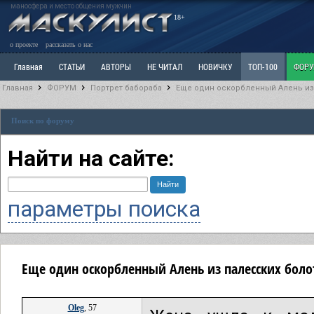
маносфера и место общения мужчин
18+
о проекте
рассказать о нас
Главная
СТАТЬИ
АВТОРЫ
НЕ ЧИТАЛ
НОВИЧКУ
ТОП-100
ФОР
Главная
ФОРУМ
Портрет бабораба
Еще один оскорбленный Алень из
Ветка: Расстаюсь или Развожусь. САНЧАС
Ветка: Наболевшее. Выскажись!
Р
Поиск по форуму
РАЗДЕЛ: Разное
УЧЕБНИК
ТРИЛОГИЯ
ВИТРИНА
КОПИЛКА
ОТНОШ
Найти на сайте:
параметры поиска
Еще один оскорбленный Алень из палесских боло
Oleg
, 57