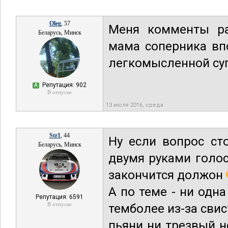
Oleg
, 57
Меня комменты ра
Беларусь, Минск
мама соперника вп
легкомысленной суп
Репутация: 902
А
В отпуске
13 июля 2016, среда
Str1
, 44
Ну если вопрос сто
Беларусь, Минск
двумя руками голос
закончится должон
А по теме - ни одн
Репутация: 6591
В отпуске
темболее из-за сви
пьяни ни трезвый н