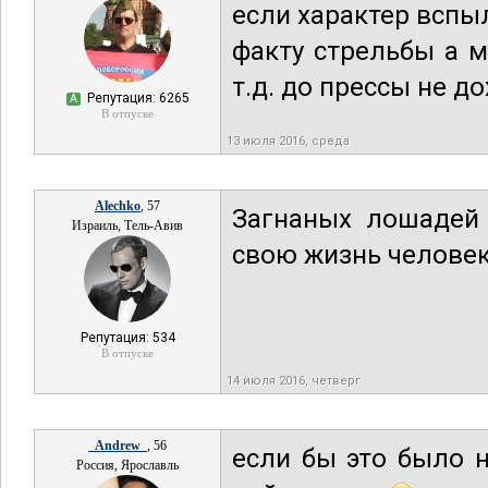
если характер вспыл
факту стрельбы а 
т.д. до прессы не до
Репутация: 6265
А
В отпуске
13 июля 2016, среда
Alechko
, 57
Загнаных лошадей 
Израиль, Тель-Авив
свою жизнь человек
Репутация: 534
В отпуске
14 июля 2016, четверг
_Andrew_
, 56
если бы это было 
Россия, Ярославль