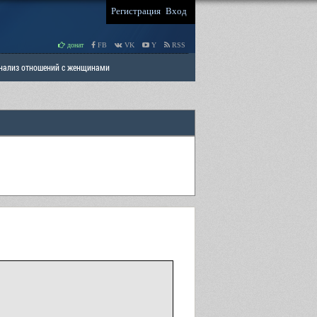
Регистрация
Вход
донат
FB
VK
Y
RSS
Анализ отношений с женщинами
 права мужчин
РАЗДЕЛ: Отцы и Дети