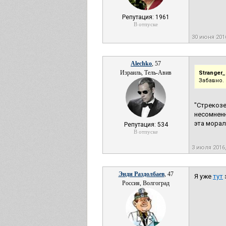
Репутация: 1961
В отпуске
30 июня 201
Alechko
, 57
Израиль, Тель-Авив
Stranger_
Забавно.
"Стрекоз
несомненн
эта морал
Репутация: 534
В отпуске
3 июля 2016
Энди Раздолбаев
, 47
Я уже
тут
Россия, Волгоград