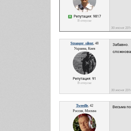
Репутация: 9817
А
В отпуске
30 июня 201
Stranger_silent
, 48
Забавно.
Украина, Киев
сложноват
Репутация: 91
В отпуске
30 июня 201
Tweedle
, 42
Весьма по
Россия, Москва