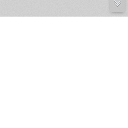
е ресурсы
ение России
ров статей и комментариев,
кции.