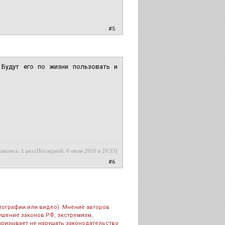
|
#5
 Будут его по жизни пользовать и
овалось: 1 раз (Последний: 6 июля 2016 в 20:53)
|
#6
тографии или видео). Мнение авторов
рушение законов РФ, экстремизм,
призывает не нарушать законодательство