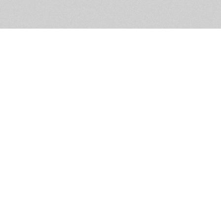
Помощь и контакты
Дружественны
Пользовательское соглашение
Мужское Движ
Емайл - info@masculist.ru
сёт ответственность за размещаемые пользователями материалы. Мнение авто
ещённых на страницах сайта, могут не совпадать с мнениями и позицией реда
Маскулист - просвещение мужчин © 2026