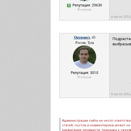
Репутация: 29630
А
В отпуске
6 июля 2016
Оптимист
, 43
Подраста
Россия, Тула
выбрасыв
Репутация: 3010
В отпуске
6 июля 2016
Администрация сайта не несёт ответств
статей, постов и комментариев может не
разжигание ненависти, призывы к сверж