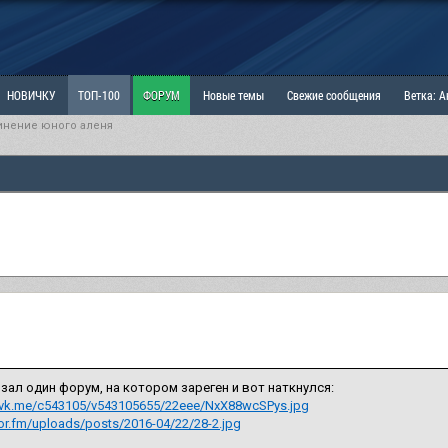
НОВИЧКУ
ТОП-100
ФОРУМ
Новые темы
Свежие сообщения
Ветка: 
инение юного аленя
ка: Наболевшее. Выскажись!
РАЗДЕЛ: Мы и Женщины
РАЗДЕЛ: Маскулизм, МД и
ИТРИНА
КОПИЛКА
ОТНОШЕНИЯ
зал один форум, на котором зареген и вот наткнулся:
p.vk.me/c543105/v543105655/22eee/NxX88wcSPys.jpg
or.fm/uploads/posts/2016-04/22/28-2.jpg