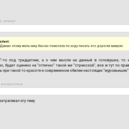
6, четверг
silent:
 Думаю этому мальчику басню помогала по ходу писать его дорогая мамуля.
е"-то под тридцатник, а о чем мысли на данный в головушке, то и
о, будет оценено на "отлично" такой же "стрекозой", все ж тут по прав
ь при такой то красоте и современном обилии настоящих "муровьишек"
, воскресенье
затрагивал эту тему