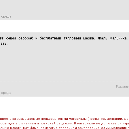
, среда
ет юный бабораб и бесплатный тягловый мерин. Жаль мальчика.
ать.
Редактир
, среда
енность за размещаемые пользователями материалы (посты, комментарии, фо
 совпадать с мнением и позицией редакции. В материалах не допускается на
ению власти, мат, флуд, демагогия, троллинг и оскорбления. Администрация 