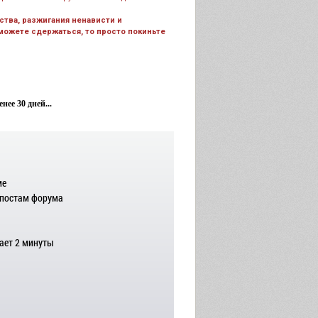
тва, разжигания ненависти и
 можете сдержаться, то просто покиньте
ее 30 дней...
ме
 постам форума
ает 2 минуты