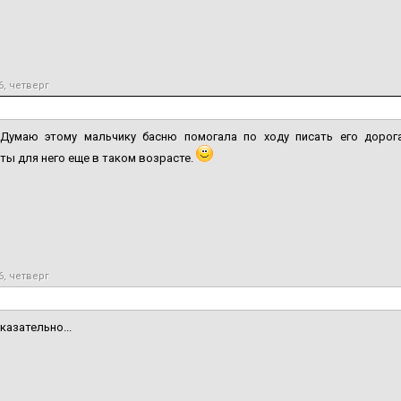
6, четверг
 Думаю этому мальчику басню помогала по ходу писать его дорога
ы для него еще в таком возрасте.
6, четверг
казательно...