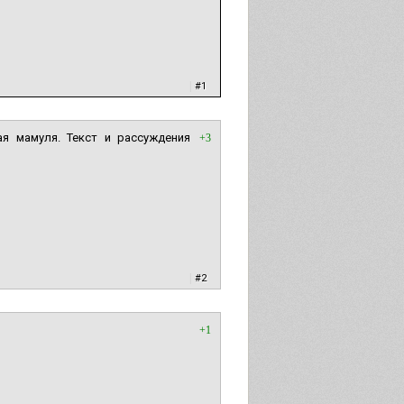
|
#1
я мамуля. Текст и рассуждения
+3
|
#2
+1