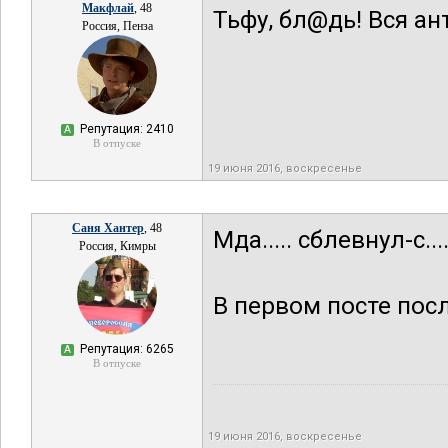
Макфлай
, 48
Тьфу, бл@дь! Вся а
Россия, Пенза
Репутация: 2410
А
В отпуске
19 июня 2016, воскресенье
Саня Хантер
, 48
Мда..... сблевнул-с...
Россия, Кимры
В первом посте посл
Репутация: 6265
А
В отпуске
19 июня 2016, воскресенье