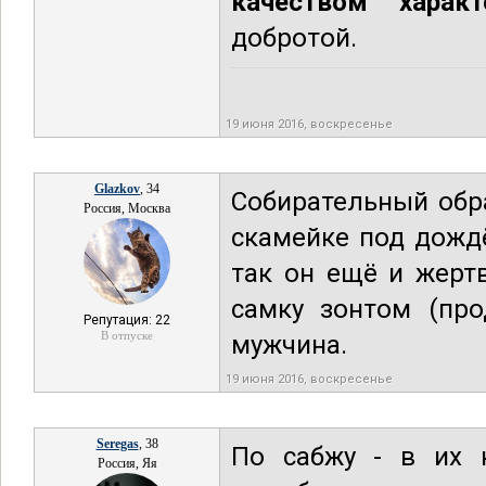
качеством характ
добротой.
19 июня 2016, воскресенье
Glazkov
, 34
Собирательный обра
Россия, Москва
скамейке под дождё
так он ещё и жертв
самку зонтом (про
Репутация: 22
В отпуске
мужчина.
19 июня 2016, воскресенье
Seregas
, 38
По сабжу - в их 
Россия, Яя