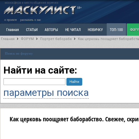
маносфера и место общения мужчин
18+
о проекте
рассказать о нас
Главная
СТАТЬИ
АВТОРЫ
НЕ ЧИТАЛ
НОВИЧКУ
ТОП-100
ФОР
Главная
ФОРУМ
Портрет бабораба
Как церковь поощряет баборабств
Ветка: Расстаюсь или Развожусь. САНЧАС
Ветка: Наболевшее. Выскажись!
Р
Поиск по форуму
РАЗДЕЛ: Разное
УЧЕБНИК
ТРИЛОГИЯ
ВИТРИНА
КОПИЛКА
ОТНОШ
Найти на сайте:
параметры поиска
Как церковь поощряет баборабство. Свежее, скри