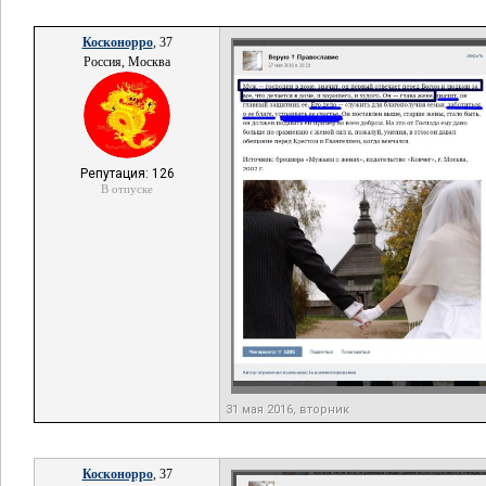
Косконорро
, 37
Россия, Москва
Репутация: 126
В отпуске
31 мая 2016, вторник
Косконорро
, 37