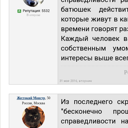
батюшек действи
Репутация: 5532
А
В отпуске
которые живут в ка
времени говорят ра
Каждый человек в
собственным умо
интересы выше всег
Р
31 мая 2016, вторник
Жестокий Монстр
, 50
Из последнего ск
Россия, Москва
"бесконечно пр
справедливости н