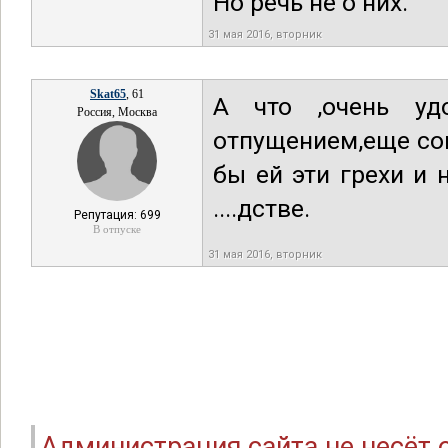
Но речь не о них.
31 мая 2016, вторник
Skat65
, 61
А что ,очень удо
Россия, Москва
отпущением,еще со
бы ей эти грехи и 
....дстве.
Репутация: 699
В отпуске
31 мая 2016, вторник
Администрация сайта не несёт