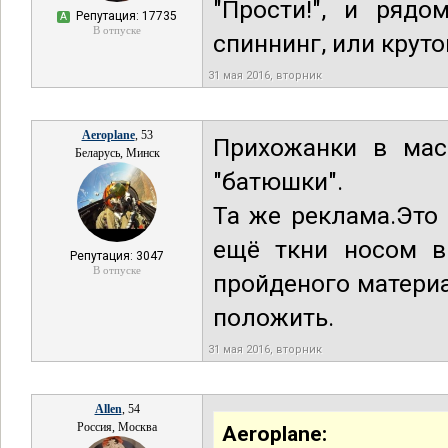
"Прости!", и рядо
Репутация: 17735
А
В отпуске
спиннинг, или круто
31 мая 2016, вторник
Aeroplane
, 53
Прихожанки в мас
Беларусь, Минск
"батюшки".
Та же реклама.Это
ещё ткни носом в
Репутация: 3047
В отпуске
пройденого материа
положить.
31 мая 2016, вторник
Allen
, 54
Россия, Москва
Aeroplane: