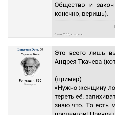
Общество и закон 
конечно, веришь).
31 мая 2016, вторник
Lonesome Dove
, 50
Это всего лишь в
Украина, Киев
Андрея Ткачева (ко
(пример)
Репутация: 890
В отпуске
«Нужно женщину лом
тереть её, запихива
знаю что. То есть
процентов! Превра