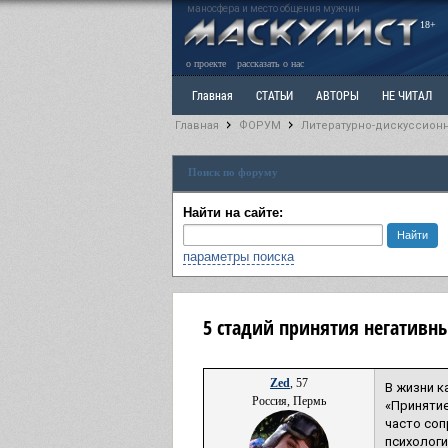
маносфера и место общения мужчин
18+
о проекте
рассказать о нас
Главная
СТАТЬИ
АВТОРЫ
НЕ ЧИТАЛ
Главная
ФОРУМ
Литературно-дискуссион
Ветка: Расстаюсь или Развожусь. САНЧАС
Вет
Поиск по форуму
РАЗДЕЛ: Разное
УЧЕБНИК
ТРИЛОГИЯ
В
Найти на сайте:
параметры поиска
5 стадий принятия негативны
Zed
, 57
В жизни к
Россия, Пермь
«Принятие
часто со
психолог