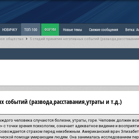
НОВИЧКУ
ТОП-100
ФОРУМ
Новые темы
Свежие сообщения
Ветка: 
ное общество
5 стадий принятия негативных событий (развода,расставания,у
ка: Наболевшее. Выскажись!
РАЗДЕЛ: Мы и Женщины
РАЗДЕЛ: Маскулизм, МД и
ИТРИНА
КОПИЛКА
ОТНОШЕНИЯ
х событий (развода,расставания,утраты и т.д.)
аждого человека случаются болезни, утраты, горе. Человек должен все 
» с точки зрения психологии, означает адекватное видение и восприяти
провождается страхом перед неизбежным. Американский врач Элизабе
ической помощи умирающим людям. Она занималась исследованием пе