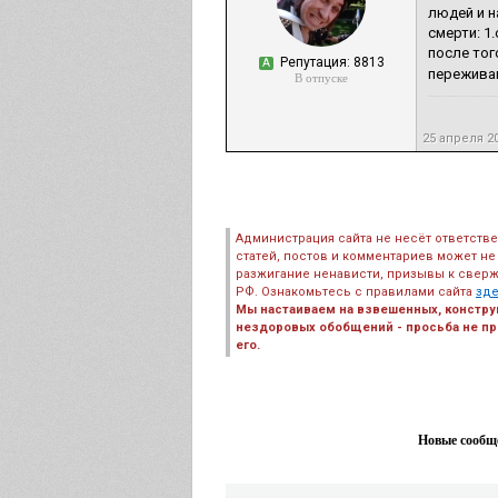
людей и н
смерти: 1
после тог
Репутация: 8813
А
переживан
В отпуске
25 апреля 2
Администрация сайта не несёт ответств
статей, постов и комментариев может не
разжигание ненависти, призывы к сверж
РФ. Ознакомьтесь с правилами сайта
зд
Мы настаиваем на взвешенных, констру
нездоровых обобщений - просьба не пре
его.
Новые сообще