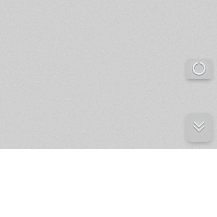
е ресурсы
ение России