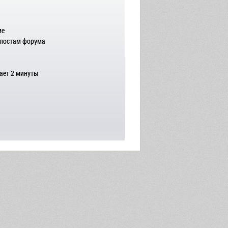
ме
 постам форума
ает 2 минуты