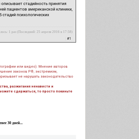
сс описывает стадийность принятия
цией пациентов американской клиники,
 5 стадий психологических
лось: 1 раз (Последний: 25 апреля 2016 в 17:58)
|
#1
тографии или видео). Мнение авторов
рушение законов РФ, экстремизм,
призывает не нарушать законодательство
тва, разжигания ненависти и
 можете сдержаться, то просто покиньте
ее 30 дней...