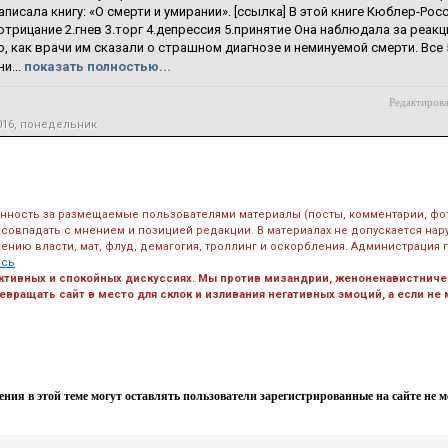
аписала книгу: «О смерти и умирании». [ссылка] В этой книге Кюблер-Ро
.отрицание 2.гнев 3.торг 4.депрессия 5.принятие Она наблюдала за реак
о, как врачи им сказали о страшном диагнозе и неминуемой смерти. Все
и...
показать полностью...
Редактирова
016, понедельник
енность за размещаемые пользователями материалы (посты, комментарии, фо
 совпадать с мнением и позицией редакции. В материалах не допускается на
ению власти, мат, флуд, демагогия, троллинг и оскорбления. Администрация 
есь
ктивных и спокойных дискуссиях. Мы против мизандрии, женоненавистничес
вращать сайт в место для склок и изливания негативных эмоций, а если не
ния в этой теме могут оставлять пользователи зарегистрированные на сайте не мен