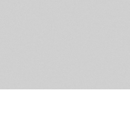
Помощь и контакты
Дружественны
Пользовательское соглашение
Мужское Движ
Емайл - info@masculist.ru