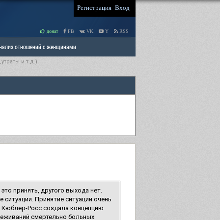
Регистрация
Вход
донат
FB
VK
Y
RSS
Анализ отношений с женщинами
траты и т.д.)
 права мужчин
РАЗДЕЛ: Отцы и Дети
это принять, другого выхода нет.
е ситуации. Принятие ситуации очень
т Кюблер-Росс создала концепцию
реживаний смертельно больных