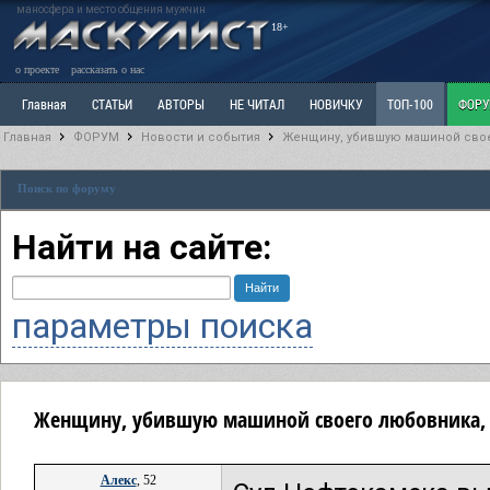
маносфера и место общения мужчин
18+
о проекте
рассказать о нас
Главная
СТАТЬИ
АВТОРЫ
НЕ ЧИТАЛ
НОВИЧКУ
ТОП-100
ФОР
Главная
ФОРУМ
Новости и события
Женщину, убившую машиной своег
Ветка: Расстаюсь или Развожусь. САНЧАС
Ветка: Наболевшее. Выскажись!
Р
Поиск по форуму
РАЗДЕЛ: Разное
УЧЕБНИК
ТРИЛОГИЯ
ВИТРИНА
КОПИЛКА
ОТНОШ
Найти на сайте:
параметры поиска
Женщину, убившую машиной своего любовника, а
Алекс
, 52