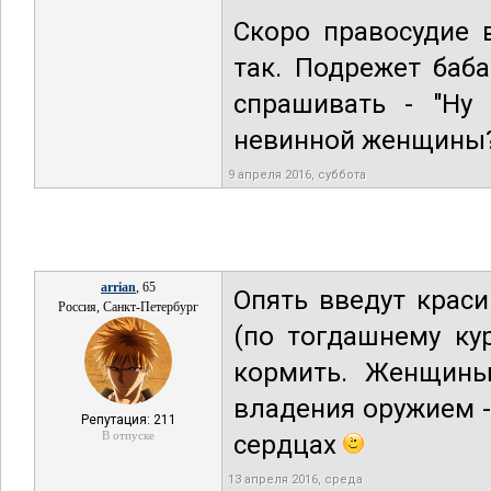
Скоро правосудие 
так. Подрежет баба
спрашивать - "Ну
невинной женщины?!
9 апреля 2016, суббота
arrian
, 65
Опять введут крас
Россия, Санкт-Петербург
(по тогдашнему ку
кормить. Женщины
владения оружием - 
Репутация: 211
В отпуске
сердцах
13 апреля 2016, среда