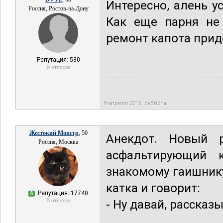
Интересно, алень у
Россия, Ростов-на-Дону
Как еще парня не
ремонт капота приде
Репутация: 530
В отпуске
9 апреля 2016, суббота
Жестокий Монстр
, 50
Анекдот. Новый 
Россия, Москва
асфальтирующий к
знакомому гаишнику
катка и говорит:
Репутация: 17740
А
В отпуске
- Ну давай, рассказы