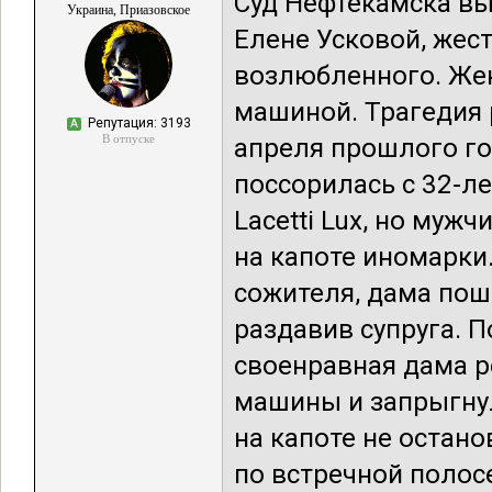
Суд Нефтекамска вы
Украина, Приазовское
Елене Усковой, жес
возлюбленного. Же
машиной. Трагедия 
Репутация: 3193
А
В отпуске
апреля прошлого г
поссорилась с 32-л
Lacetti Lux, но муж
на капоте иномарки.
сожителя, дама пош
раздавив супруга. П
своенравная дама р
машины и запрыгнул
на капоте не остан
по встречной полос