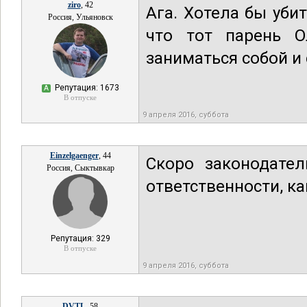
ziro
, 42
Ага. Хотела бы уби
Россия, Ульяновск
что тот парень О
заниматься собой и
Репутация: 1673
А
В отпуске
9 апреля 2016, суббота
Einzelgaenger
, 44
Скоро законодате
Россия, Сыктывкар
ответственности, ка
Репутация: 329
В отпуске
9 апреля 2016, суббота
DVTL
, 58