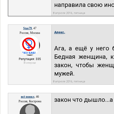
направила свою ино.
8 апреля 2016, пятница
Stas79
, 47
Алекс,
Россия, Москва
Ага, а ещё у него 
Бедная женщина, к
Репутация: 335
В отпуске
закон, чтобы жен
мужей.
8 апреля 2016, пятница
всё понял
, 46
закон что дышло...а
Россия, Кострома