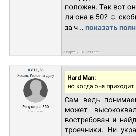
положен. Так вот он
ли она в 50? ☺ скоб
за ч...
показать полн
3 марта 2016, четверг
DVTL
, 58
Россия, Ростов-на-Дону
Hard Man:
но когда она приходит 
Сам ведь понимаеш
Репутация: 530
может высококвал
В отпуске
востребован и найд
троечники. Ни укр