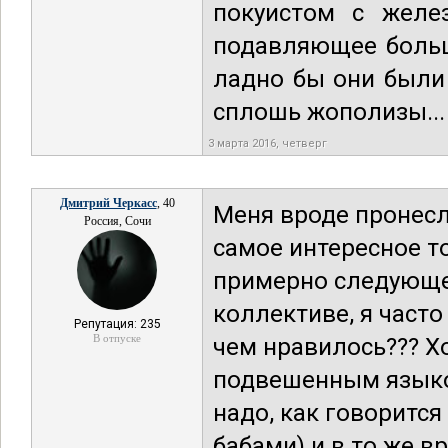
покуистом с желе
подавляющее больш
ладно бы они были 
сплошь жополизы...
3 марта 2016, четверг
Дмитрий Черкасс
, 40
Меня вроде пронесл
Россия, Сочи
самое интересное т
примерно следующее
коллективе, я часто
Репутация: 235
В отпуске
чем нравилось??? Хо
подвешенным языко
надо, как говорится
бабами) и в то же в