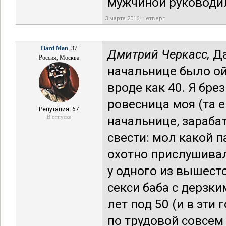
мужчиной руководи
3 марта 2016, четверг
Hard Man
, 37
Дмитрий Черкасс,
Да
Россия, Москва
начальнице было ой 
вроде как 40. Я бре
ровесница моя (та 
Репутация: 67
В отпуске
начальнице, зараба
свести: мол какой п
охотно прислушивал
у одного из вышесто
секси баба с дерзки
лет под 50 (и в эти
по трудовой совсем 