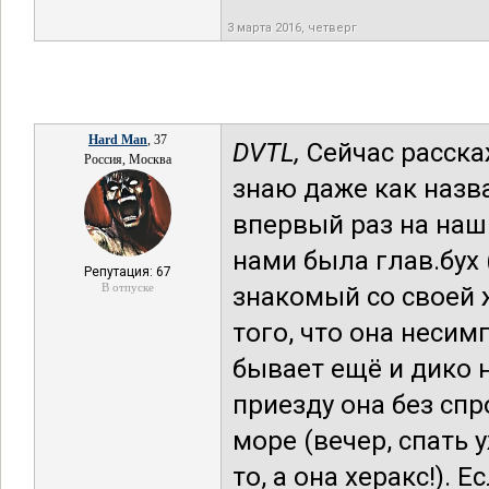
3 марта 2016, четверг
Hard Man
, 37
DVTL,
Сейчас расска
Россия, Москва
знаю даже как назв
впервый раз на наш
нами была глав.бух 
Репутация: 67
В отпуске
знакомый со своей 
того, что она несимп
бывает ещё и дико н
приезду она без спр
море (вечер, спать 
то, а она херакс!). Е