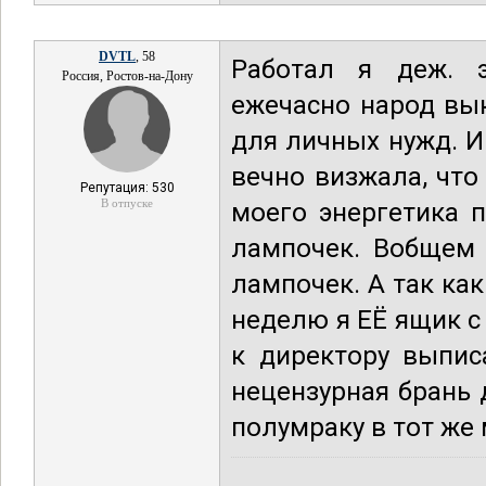
DVTL
, 58
Работал я деж. 
Россия, Ростов-на-Дону
ежечасно народ вы
для личных нужд. 
вечно визжала, что
Репутация: 530
В отпуске
моего энергетика 
лампочек. Вобщем 
лампочек. А так ка
неделю я ЕЁ ящик с
к директору выписа
нецензурная брань 
полумраку в тот же 