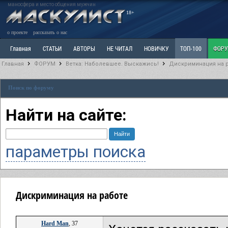
маносфера и место общения мужчин
18+
о проекте
рассказать о нас
Главная
СТАТЬИ
АВТОРЫ
НЕ ЧИТАЛ
НОВИЧКУ
ТОП-100
ФОР
Главная
ФОРУМ
Ветка: Наболевшее. Выскажись!
Дискриминация на 
Ветка: Расстаюсь или Развожусь. САНЧАС
Ветка: Наболевшее. Выскажись!
Р
Поиск по форуму
РАЗДЕЛ: Разное
УЧЕБНИК
ТРИЛОГИЯ
ВИТРИНА
КОПИЛКА
ОТНОШ
Найти на сайте:
параметры поиска
Дискриминация на работе
Hard Man
, 37