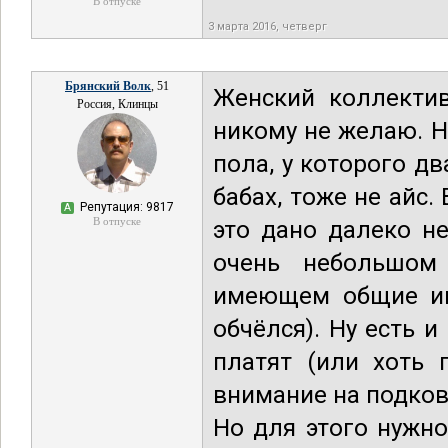
В отпуске
3 марта 2016, четверг
Брянский Волк
, 51
Женский коллектив
Россия, Клинцы
никому не желаю. 
пола, у которого дв
бабах, тоже не айс.
Репутация: 9817
А
В отпуске
это дано далеко не
очень небольшом
имеющем общие инт
обчёлся). Ну есть и
платят (или хоть 
внимание на подковы
Но для этого нужн