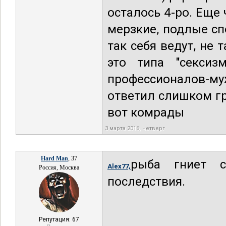
осталось 4-ро. Еще
мерзкие, подлые сп
так себя ведут, не 
это типа "сексиз
профессионалов-м
ответил слишком гру
вот комрады
3 марта 2016, четверг
Hard Man
, 37
рыба гниет с
Alex77,
Россия, Москва
последствия.
Репутация: 67