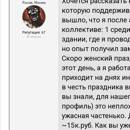
Хочется рассказать
Россия, Москва
которую поддержива
вышло, что я после
коллективе: 1 среди
Репутация: 67
В отпуске
здании, где я прово
но опыт получил зам
Скоро женский праз
этот день, а я рабо
приходит на днях и
в честь праздника 
вы знали, для нашег
профиль) это неплох
ужасная частенько.
~15к.руб. Как вы уже