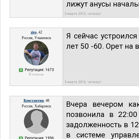
лижут анусы началь
3 марта 2016, четверг
ziro
, 42
Я сейчас устроился
Россия, Ульяновск
лет 50 -60. Орет на 
Репутация: 1673
А
В отпуске
3 марта 2016, четверг
Константин
, 48
Вчера вечером как
Россия, Хабаровск
позвонила в 22:00
задолженность в 12
в системе управл
Репутация: 1996
А