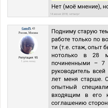
Нет (моё мнение), н
14 июня 2018, четверг
GansPi
, 43
Подниму старую тем
Россия, Москва
работе только по в
ти (т.е. стаж, опыт
нотолько в 28 м
Репутация: 95
1 день назад
починенными – 7 в
руководитель всей
лет меня старше. 
опытный специали
входящим в его к
соглашению сторон»