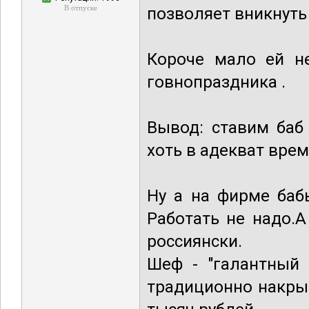
В отпуске
позволяет вникнуть
Короче мало ей не
говнопраздника .
Вывод: ставим баб
хоть в адекват вре
Ну а на фирме баб
Работать не надо.
россиянски.
Шеф - "галантный 
традиционно накрыв