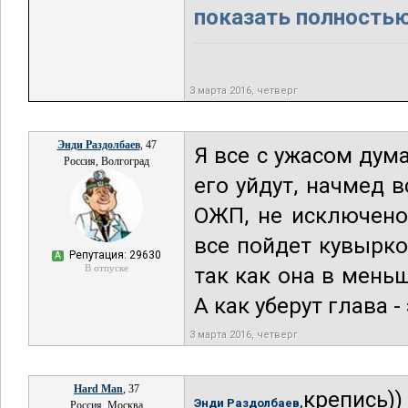
показать полностью.
3 марта 2016, четверг
Энди Раздолбаев
, 47
Я все с ужасом дум
Россия, Волгоград
его уйдут, начмед в
ОЖП, не исключено,
все пойдет кувырко
Репутация: 29630
А
В отпуске
так как она в меньш
А как уберут глава - 
3 марта 2016, четверг
Hard Man
, 37
крепись))
Энди Раздолбаев,
Россия, Москва