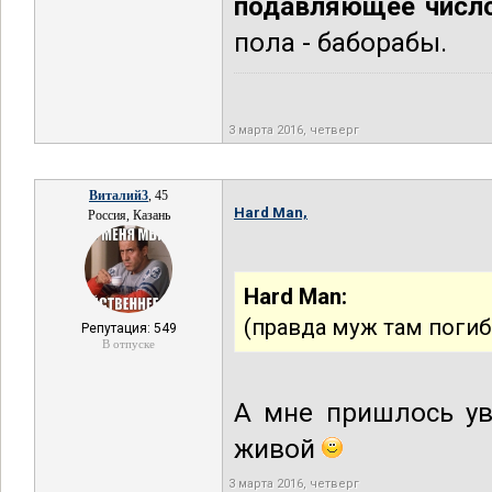
подавляющее число
пола - баборабы.
3 марта 2016, четверг
Виталий3
, 45
Hard Man,
Россия, Казань
Hard Man:
(правда муж там погиб 
Репутация: 549
В отпуске
А мне пришлось уво
живой
3 марта 2016, четверг