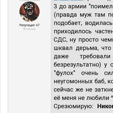
3 до армии "поимел
(правда муж там по
подобает, водилас
Репутация: 67
В отпуске
приходилось часте
СДС, ну просто чем
шквал дерьма, что
даже требовал
безрезультатно) у 
"фулох" очень си
неугомонных баб, к
сейчас же не заткн
её меня не любили 
Срезюмирую:
Нико